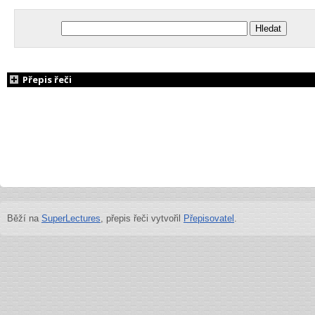
Přepis řeči
Běží na
SuperLectures
, přepis řeči vytvořil
Přepisovatel
.