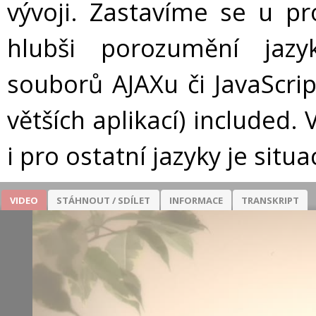
vývoji. Zastavíme se u pro
hlubši porozumění jazy
souborů AJAXu či JavaScrip
větších aplikací) included
i pro ostatní jazyky je sit
VIDEO
STÁHNOUT / SDÍLET
INFORMACE
TRANSKRIPT