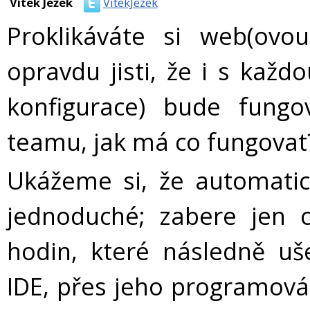
Vítek Ježek
VitekJezek
Proklikáváte si web(ovou
opravdu jisti, že i s každ
konfigurace) bude fungo
teamu, jak má co fungovat
Ukážeme si, že automatic
jednoduché; zabere jen 
hodin, které následně uše
IDE, přes jeho programován