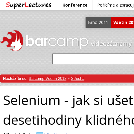
Konference
Pořídíme a zprac
Brno 2011
Vsetín 20
Nacházíte se:
Barcamp Vsetín 2012
»
Střecha
Selenium - jak si uše
desetihodiny klidné