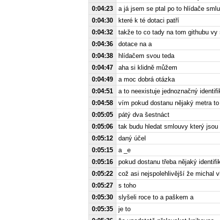
0:04:23
a já jsem se ptal po to hlídače sml
0:04:30
které k té dotaci patří
0:04:32
takže to co tady na tom githubu vy 
0:04:36
dotace na a
0:04:38
hlídačem svou teda
0:04:47
aha si klidně můžem
0:04:49
a moc dobrá otázka
0:04:51
a to neexistuje jednoznačný identifik
0:04:58
vím pokud dostanu nějaký metra to j
0:05:05
pátý dva šestnáct
0:05:06
tak budu hledat smlouvy který jsou
0:05:12
daný účel
0:05:15
a _e
0:05:16
pokud dostanu třeba nějaký identifi
0:05:22
což asi nejspolehlivější že michal v
0:05:27
s toho
0:05:30
slyšeli roce to a paškem a
0:05:35
je to