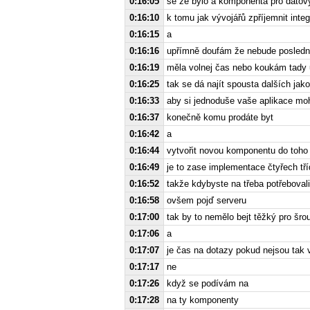
0:16:05
se ze bylo a komponenta pro datový
0:16:10
k tomu jak vývojářů zpříjemnit integ
0:16:15
a
0:16:16
upřímně doufám že nebude poslední
0:16:19
měla volnej čas nebo koukám tady 
0:16:25
tak se dá najít spousta dalších jako 
0:16:33
aby si jednoduše vaše aplikace mohli
0:16:37
konečně komu prodáte byt
0:16:42
a
0:16:44
vytvořit novou komponentu do toho
0:16:49
je to zase implementace čtyřech tří
0:16:52
takže kdybyste na třeba potřebovali
0:16:58
ovšem pojď serveru
0:17:00
tak by to nemělo bejt těžký pro šr
0:17:06
a
0:17:07
je čas na dotazy pokud nejsou tak
0:17:17
ne
0:17:26
když se podívám na
0:17:28
na ty komponenty