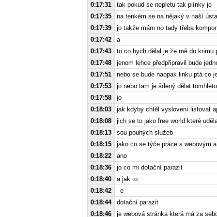
0:17:31
tak pokud se nepletu tak plínky je
0:17:35
na tenkém se na nějaký v naší úst
0:17:39
jo takže mám no tady třeba kompone
0:17:42
a
0:17:43
to co bych dělal je že mě do krimu
0:17:48
jenom lehce předpřipravil bude jedn
0:17:51
nebo se bude naopak linku ptá co j
0:17:53
jo nebo tam je šílený dělat tomhlet
0:17:58
jo
0:18:03
jak kdyby chtěl vyslovení listovat a
0:18:08
jich se to jako free world které ud
0:18:13
sou pouhých služeb
0:18:15
jako co se týče práce s webovým a 
0:18:22
ano
0:18:36
jo co mi dotační parazit
0:18:40
a jak to
0:18:42
_e
0:18:44
dotační parazit
0:18:46
je webová stránka která má za sebo