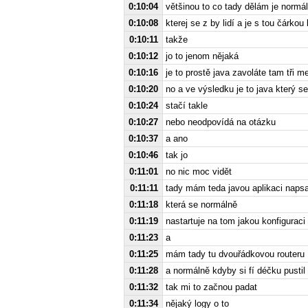
0:10:04
většinou to co tady dělám je normál
0:10:08
kterej se z by lidí a je s tou čárkou
0:10:11
takže
0:10:12
jo to jenom nějaká
0:10:16
je to prostě java zavoláte tam tři m
0:10:20
no a ve výsledku je to java který s
0:10:24
stačí takle
0:10:27
nebo neodpovídá na otázku
0:10:37
a ano
0:10:46
tak jo
0:11:01
no nic moc vidět
0:11:11
tady mám teda javou aplikaci napsa
0:11:18
která se normálně
0:11:19
nastartuje na tom jakou konfiguraci
0:11:23
a
0:11:25
mám tady tu dvouřádkovou routeru
0:11:28
a normálně kdyby si fí déčku pustil
0:11:32
tak mi to začnou padat
0:11:34
nějaký logy o to