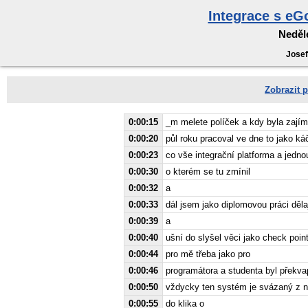
Integrace s e
Neděle
Josef
Zobrazit p
0:00:15
_m melete políček a kdy byla zajíma
0:00:20
půl roku pracoval ve dne to jako káč
0:00:23
co vše integrační platforma a jednou
0:00:30
o kterém se tu zmínil
0:00:32
a
0:00:33
dál jsem jako diplomovou práci děla
0:00:39
a
0:00:40
ušní do slyšel věci jako check poi
0:00:44
pro mě třeba jako pro
0:00:46
programátora a studenta byl překva
0:00:50
vždycky ten systém je svázaný z n
0:00:55
do klika o