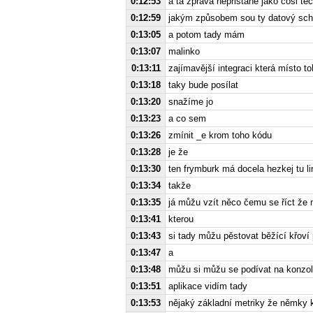
0:12:53
a ta zpráva nepřistane jako cosi teč
0:12:59
jakým způsobem sou ty datový sch
0:13:05
a potom tady mám
0:13:07
malinko
0:13:11
zajímavější integraci která místo 
0:13:18
taky bude posílat
0:13:20
snažíme jo
0:13:23
a co sem
0:13:26
zmínit _e krom toho kódu
0:13:28
je že
0:13:30
ten frymburk má docela hezkej tu l
0:13:34
takže
0:13:35
já můžu vzít něco čemu se říct že 
0:13:41
kterou
0:13:43
si tady můžu pěstovat běžící křoví
0:13:47
a
0:13:48
můžu si můžu se podívat na konzo
0:13:51
aplikace vidím tady
0:13:53
nějaký základní metriky že němky k