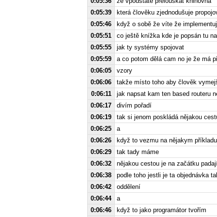
0:05:36
že vpodstatě přelouskat knihovna
0:05:39
která člověku zjednodušuje propoj
0:05:46
když o sobě že víte že implementuje
0:05:51
co ještě knížka kde je popsán tu n
0:05:55
jak ty systémy spojovat
0:05:59
a co potom dělá cam no je že má př
0:06:05
vzory
0:06:06
takže místo toho aby člověk vymejšle
0:06:11
jak napsat kam ten based routeru n
0:06:17
divím pořadí
0:06:19
tak si jenom poskládá nějakou cest
0:06:25
a
0:06:26
když to vezmu na nějakym příkladu
0:06:29
tak tady máme
0:06:32
nějakou cestou je na začátku pada
0:06:38
podle toho jestli je ta objednávka 
0:06:42
oddělení
0:06:44
a
0:06:46
když to jako programátor tvořím