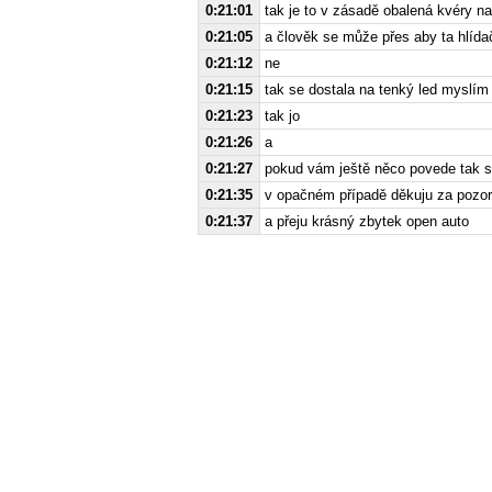
0:21:01
tak je to v zásadě obalená kvéry na
0:21:05
a člověk se může přes aby ta hlíd
0:21:12
ne
0:21:15
tak se dostala na tenký led myslím 
0:21:23
tak jo
0:21:26
a
0:21:27
pokud vám ještě něco povede tak se
0:21:35
v opačném případě děkuju za pozor
0:21:37
a přeju krásný zbytek open auto