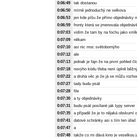
0:06:49
tak dostanou
0:06:50
mírně jednoduchý ne selkova
0:06:53
jen kde píšu že přímo objednávky n
0:06:59
fronty která se jmenovala objednáv
0:07:03
vidím že tam by na fochu jako xmlk
0:07:09
někam
0:07:10
asi nic moc světobornýho
0:07:12
ale
0:07:13
jednak je fajn že na první pohled čl
0:07:18
novýho kódu třeba není úplně běžn
0:07:22
a druhá věc je že já se můžu rozho
0:07:27
tady budu psát
0:07:28
file
0:07:30
a ty objednávky
0:07:31
budu psát posílané jak typy server
0:07:35
a případě že je to nějaká obskurní 
0:07:41
datové schránky asi s tím ten úřad 
0:07:47
a
0:07:48
takže co mi dává kino je veselkou j