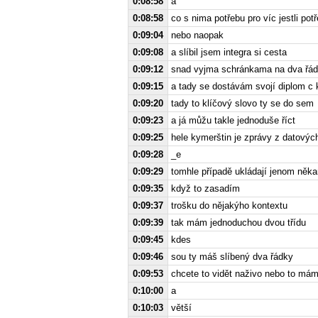
0:08:58
a
0:08:58
co s nima potřebu pro víc jestli pot
0:09:04
nebo naopak
0:09:08
a slíbil jsem integra si cesta
0:09:12
snad vyjma schránkama na dva řá
0:09:15
a tady se dostávám svojí diplom c k
0:09:20
tady to klíčový slovo ty se do sem
0:09:23
a já můžu takle jednoduše říct
0:09:25
hele kymerštin je zprávy z datovýc
0:09:28
_e
0:09:29
tomhle případě ukládají jenom něk
0:09:35
když to zasadím
0:09:37
trošku do nějakýho kontextu
0:09:39
tak mám jednoduchou dvou třídu
0:09:45
kdes
0:09:46
sou ty máš slíbený dva řádky
0:09:53
chcete to vidět naživo nebo to mám
0:10:00
a
0:10:03
větší