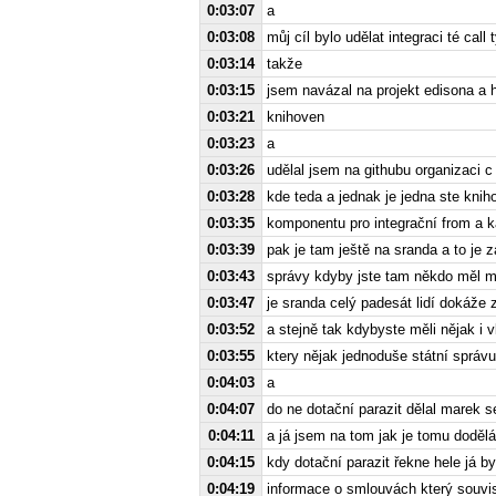
0:03:07
a
0:03:08
můj cíl bylo udělat integraci té cal
0:03:14
takže
0:03:15
jsem navázal na projekt edisona a h
0:03:21
knihoven
0:03:23
a
0:03:26
udělal jsem na githubu organizaci c 
0:03:28
kde teda a jednak je jedna ste kni
0:03:35
komponentu pro integrační from a 
0:03:39
pak je tam ještě na sranda a to je z
0:03:43
správy kdyby jste tam někdo měl m
0:03:47
je sranda celý padesát lidí dokáže z
0:03:52
a stejně tak kdybyste měli nějak i v
0:03:55
ktery nějak jednoduše státní správu 
0:04:03
a
0:04:07
do ne dotační parazit dělal marek s
0:04:11
a já jsem na tom jak je tomu dodě
0:04:15
kdy dotační parazit řekne hele já by
0:04:19
informace o smlouvách který souvisí