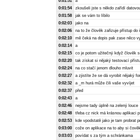
0:01:51
a
0:01:54
zkoušeli jste s někdo zařídí datov
0:01:58
jak se vám to líbilo
0:02:03
jako na
0:02:06
na to že člověk zařizuje přístup do
0:02:10
mě čeká na dopis pak zase něco vy
0:02:14
a
0:02:15
co je potom užitečný když člověk 
0:02:20
tak získat si nějaký testovací příst
0:02:24
na co stačí jenom dlouho mluvit
0:02:27
a zjistíte že se dá vyrobit nějaký f
0:02:32
a _m hurá může čili vaše vyvíjet
0:02:37
před
0:02:43
a
0:02:46
nejsme tady úplně na zelený louce
0:02:48
třeba cz nick má krásnou aplikaci p
0:02:53
kde vpodstatě jako je tam probrat p
0:03:00
cože on aplikace na to aby si čově
0:03:03
povídat s za tým a schránkama