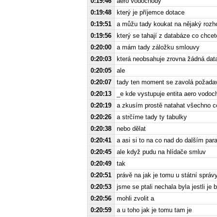
0:19:46
aero vodochody
0:19:48
který je příjemce dotace
0:19:51
a můžu tady koukat na nějaký rozho
0:19:56
který se tahají z databáze co chcete
0:20:00
a mám tady záložku smlouvy
0:20:03
která neobsahuje zrovna žádná dat
0:20:05
ale
0:20:07
tady ten moment se zavolá požadav
0:20:13
_e kde vystupuje entita aero vodoc
0:20:19
a zkusím prostě natahat všechno c
0:20:26
a strčíme tady ty tabulky
0:20:38
nebo dělat
0:20:41
a asi si to na co nad do dalším par
0:20:45
ale když pudu na hlídače smluv
0:20:49
tak
0:20:51
právě na jak je tomu u státní správ
0:20:53
jsme se ptali nechala byla jestli j
0:20:56
mohli zvolit a
0:20:59
a u toho jak je tomu tam je