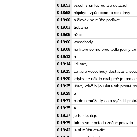
0:18:53
všech s smluv od a o dotacích
0:18:58
nějakým způsobem to soustavy
0:19:00
a člověk se může podívat
0:19:03
třeba na
0:19:05
až do
0:19:06
vodochody
0:19:08
ne které se mě proč todle jediný co
0:19:13
a
0:19:14
lidi tady
0:19:15
že aero vodochody dostáváš a sou
0:19:20
kdyby se někdo divil proč je tam ae
0:19:25
úřady když blijou data tak prostě p
0:19:29
a
0:19:31
nikdo nemůže ty data vyčistit protož
0:19:35
a
0:19:37
je to složitější
0:19:39
tak to sme pořadu začne parazita
0:19:42
já si můžu otevřít