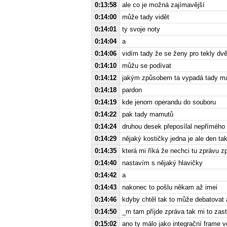
0:13:58
ale co je možná zajímavější
0:14:00
může tady vidět
0:14:01
ty svoje noty
0:14:04
a
0:14:06
vidím tady že se ženy pro tekly dv
0:14:10
můžu se podívat
0:14:12
jakým způsobem ta vypadá tady má
0:14:18
pardon
0:14:19
kde jenom operandu do souboru
0:14:22
pak tady mamutů
0:14:24
druhou desek přeposílal nepřímého
0:14:29
nějaký kostičky jedna je ale den t
0:14:35
která mi říká že nechci tu zprávu z
0:14:40
nastavím s nějaký hlavičky
0:14:42
a
0:14:43
nakonec to pošlu někam až imei
0:14:46
kdyby chtěl tak to může debatovat a
0:14:50
_m tam příjde zpráva tak mi to zas
0:15:02
ano ty málo jako integrační frame v