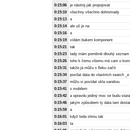
0:15:06
je nástroj jak propojovat
0:15:10
všechny všechno dohromady
0:15:13
a
0:15:14
ale už je na
0:15:16
a
0:15:19
vídám bukem komponent
0:15:21
tak
0:15:23
tady mám poměrně dlouhý seznam
0:15:26
toho k čemu všemu má cam o kom
0:15:31
takže já můžu s fleku začít
0:15:34
posílat data do vlastních search _e
0:15:37
můžu si povídat skla sandrou
0:15:41
s mobilem
0:15:42
a opravdu jediný moc se budu starat
0:15:46
jakým způsobem ty data tam dosta
0:15:59
a
0:16:01
když teda shrnu tak
0:16:03
ta