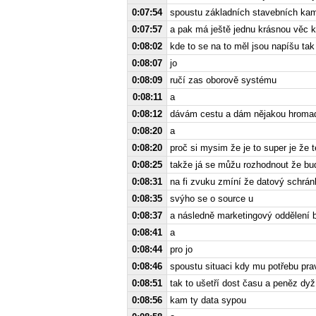
0:07:54
spoustu základních stavebních ka
0:07:57
a pak má ještě jednu krásnou věc k
0:08:02
kde to se na to měl jsou napíšu ta
0:08:07
jo
0:08:09
ručí zas oborově systému
0:08:11
a
0:08:12
dávám cestu a dám nějakou hromad
0:08:20
a
0:08:20
proč si mysim že je to super je že 
0:08:25
takže já se můžu rozhodnout že bu
0:08:31
na fi zvuku zmíní že datový schránk
0:08:35
svýho se o source u
0:08:37
a následně marketingový oddělení 
0:08:41
a
0:08:44
pro jo
0:08:46
spoustu situaci kdy mu potřebu prav
0:08:51
tak to ušetří dost času a peněz dy
0:08:56
kam ty data sypou