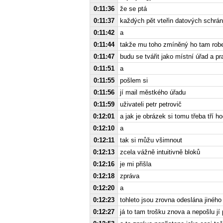
0:11:36
že se ptá
0:11:37
každých pět vteřin datových schrá
0:11:42
a
0:11:44
takže mu toho zmíněný ho tam robe
0:11:47
budu se tvářit jako místní úřad a p
0:11:51
a
0:11:55
pošlem si
0:11:56
jí mail městkého úřadu
0:11:59
uživateli petr petrovič
0:12:01
a jak je obrázek si tomu třeba tří ho
0:12:10
a
0:12:11
tak si můžu všimnout
0:12:13
zcela vážně intuitivně bloků
0:12:16
je mi přišla
0:12:18
zpráva
0:12:20
a
0:12:23
tohleto jsou zrovna odeslána jiného
0:12:27
já to tam trošku znova a nepošlu jí p