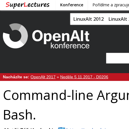
Konference
Pořídíme a zpracu
LinuxAlt 2012
LinuxAlt
Nacházíte se:
OpenAlt 2017
»
Neděle 5.11.2017 - D0206
Command-line Argum
Bash.