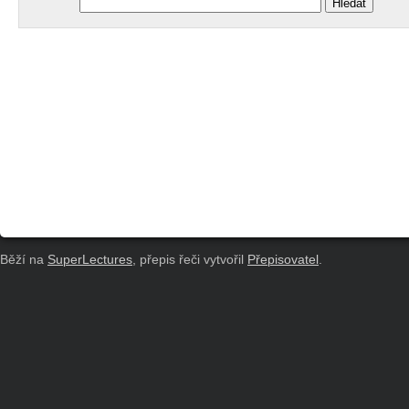
Běží na
SuperLectures
, přepis řeči vytvořil
Přepisovatel
.