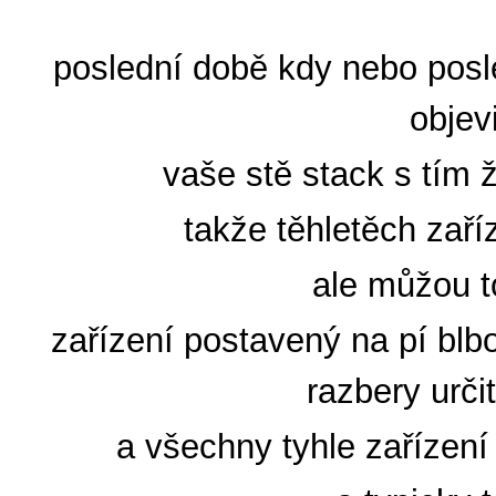
poslední době kdy nebo posl
objev
vaše stě stack s tím 
takže těhletěch za
ale můžou to
zařízení postavený na pí blb
razbery urči
a všechny tyhle zařízen