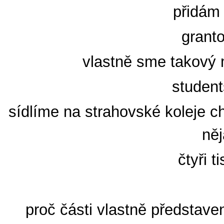
přidám
granto
vlastně sme takový m
student
sídlíme na strahovské koleje ch
něj
čtyři t
proč části vlastně představe