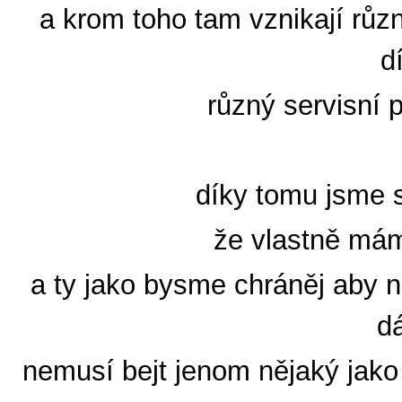
a krom toho tam vznikají růz
dí
různý servisní p
díky tomu jsme s
že vlastně mám
a ty jako bysme chráněj aby 
dá
nemusí bejt jenom nějaký jako 