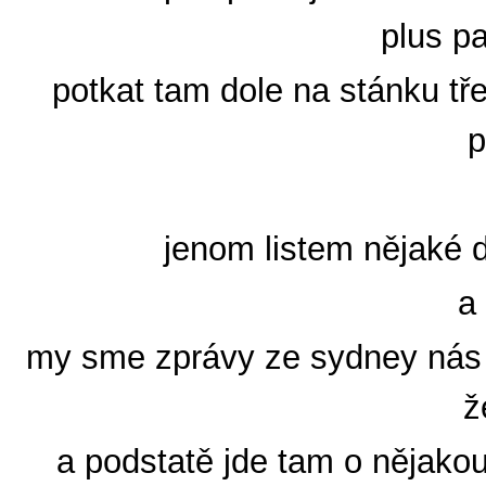
plus p
potkat tam dole na stánku tř
p
jenom listem nějaké d
a
my sme zprávy ze sydney nás kr
ž
a podstatě jde tam o nějakou