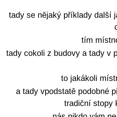
tady se nějaký příklady další j
tím místno
tady cokoli z budovy a tady v
to jakákoli mís
a tady vpodstatě podobné př
tradiční stopy
nás nikdo vám ne