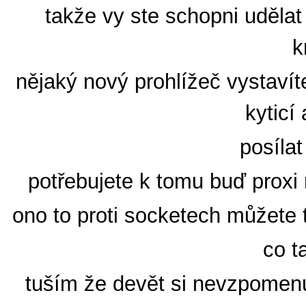
takže vy ste schopni uděla
k
nějaký nový prohlížeč vystaví
kyticí
posíla
potřebujete k tomu buď proxi
ono to proti socketech můžete 
co t
tuším že devět si nevzpomenu 