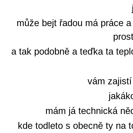
může bejt řadou má práce a
pros
a tak podobně a teďka ta teplo
vám zajistí
jakák
mám já technická něco
kde todleto s obecně ty na t