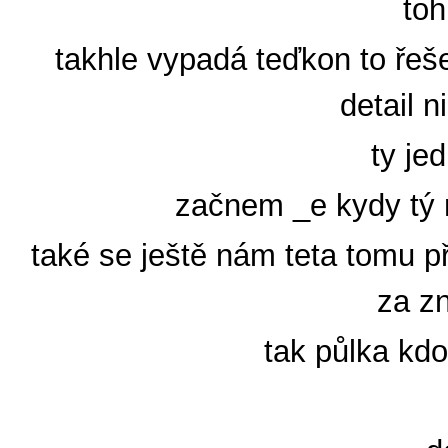
toh
takhle vypadá teďkon to řeš
detail 
ty jed
začnem _e kydy tý n
také se ještě nám teta tomu 
za z
tak půlka kdo