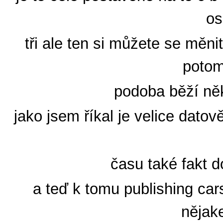
os
tři ale ten si můžete se měni
potom
podoba běží něk
jako jsem říkal je velice dato
času také fakt d
a teď k tomu publishing car
nějake