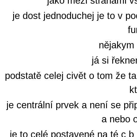
jako mezi stranami 
je dost jednoduchej je to v p
fu
nějakym 
já si řekn
podstatě celej civět o tom že 
k
je centrální prvek a není se př
a nebo o
je to celé postavené na té c 