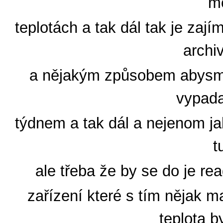
m
teplotách a tak dál tak je zají
archi
a nějakým způsobem abysme b
vypada
týdnem a tak dál a nejenom ja
t
ale třeba že by se do je rea
zařízení které s tím nějak ma
teplota b