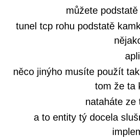
můžete podstatě vy
tunel tcp rohu podstatě kamko
nějak
apl
něco jinýho musíte použít ta
tom že ta
nataháte ze
a to entity tý docela slu
implem