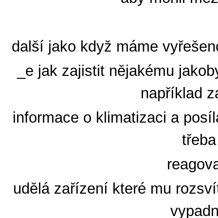
další jako když máme vyřešeno
_e jak zajistit nějakému jako
například z
informace o klimatizaci a posí
třeb
reagova
udělá zařízení které mu rozsv
vypadn