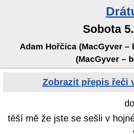
Drát
Sobota 5.
Adam Hořčica (MacGyver – ba
(MacGyver – b
Zobrazit přepis řeči
do
těší mě že jste se sešli v hoj