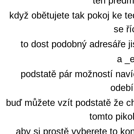
ten předm
když obětujete tak pokoj ke t
se ří
to dost podobný adresáře j
a _
podstatě pár možností navíc
odebí
buď můžete vzít podstatě že c
tomto piko
aby si prostě vyberete to ko