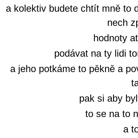
a kolektiv budete chtít mně to
nech zp
hodnoty ať
podávat na ty lidi 
a jeho potkáme to pěkně a pov
t
pak si aby by
to se na to 
a t