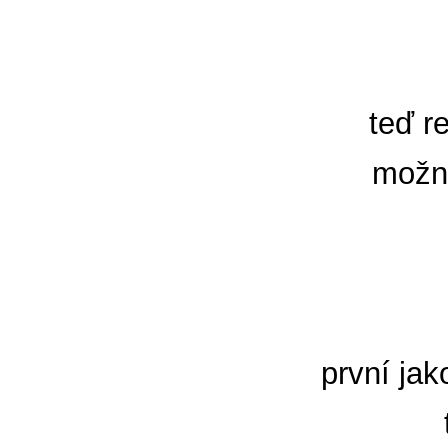
teď r
možn
první ja