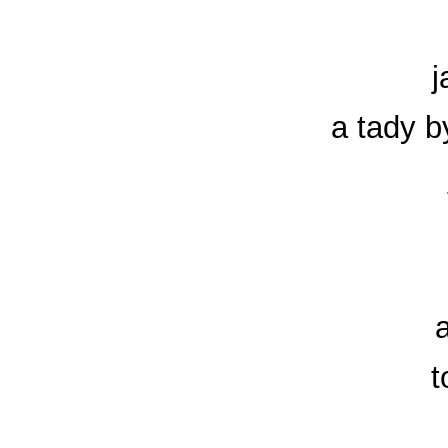
j
a tady b
t