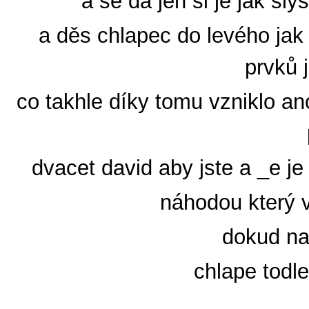
a se dá jen si je jak sly
a děs chlapec do levého jak
prvků 
co takhle díky tomu vzniklo an
dvacet david aby jste a _e je
náhodou který v
dokud na 
chlape todle