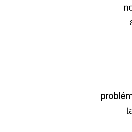
no
problém
t