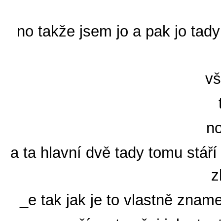
no takže jsem jo a pak jo tady 
vš
no
a ta hlavní dvě tady tomu stář
z
_e tak jak je to vlastně znam