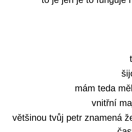
ši
mám teda měl 
vnitřní ma
většinou tvůj petr znamená že
čas