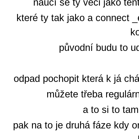
naučí se ty věci jako te
které ty tak jako a connect 
ko
původní budu to udě
odpad pochopit která k já chá
můžete třeba regulárn
a to si to tam
pak na to je druhá fáze kdy 