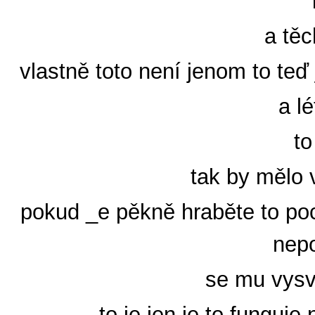
a těc
vlastně toto není jenom to teď
a l
to
tak by mělo v
pokud _e pěkně hraběte to poc
nep
se mu vysvě
to je jen je to funguje