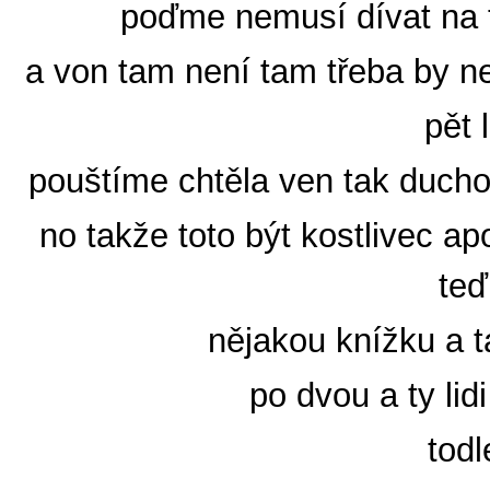
poďme nemusí dívat na te
a von tam není tam třeba by ne
pět 
pouštíme chtěla ven tak duchov
no takže toto být kostlivec a
teď
nějakou knížku a ta
po dvou a ty lidi
todl