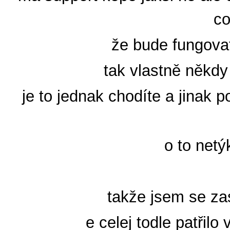
co
že bude fungovat
tak vlastně někd
je to jednak chodíte a jinak p
o to net
takže jsem se za
_e celej todle patřil