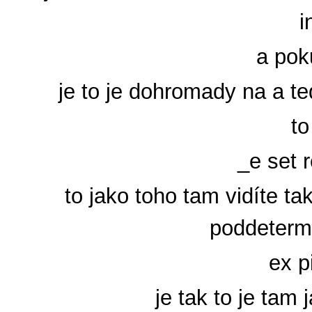
i
a pok
je to je dohromady na a te
to
_e set r
to jako toho tam vidíte t
poddetermi
ex p
je tak to je tam