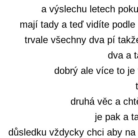
a výslechu letech poku
mají tady a teď vidíte podle
trvale všechny dva pí takž
dva a t
dobrý ale více to je
druhá věc a cht
je pak a t
důsledku vždycky chci aby na k