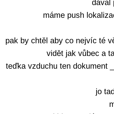
dával 
máme push lokalizac
pak by chtěl aby co nejvíc té v
vidět jak vůbec a t
teďka vzduchu ten dokument _e
jo ta
m