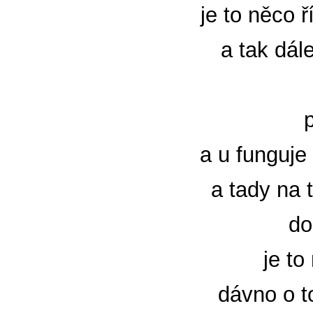
je to něco 
a tak dál
a u funguje
a tady na 
do
je to
dávno o t