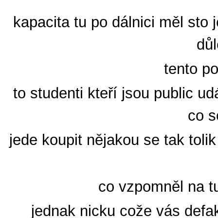
kapacita tu po dálnici měl sto
důl
tento po
to studenti kteří jsou public 
co s
jede koupit nějakou se tak toli
co vzpomněl na tud
jednak nicku cože vás defak