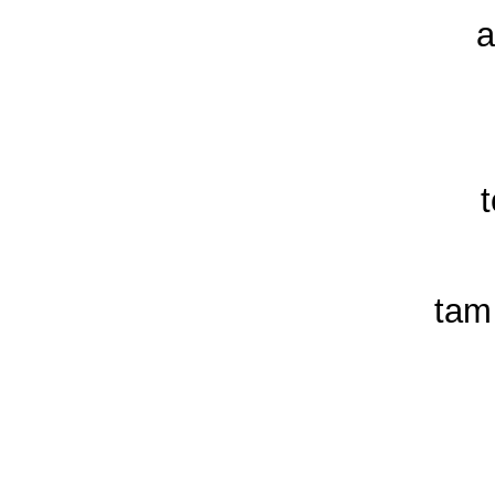
a
tam