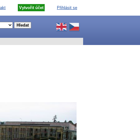
akt
Vytvořit účet
Přihlásit se