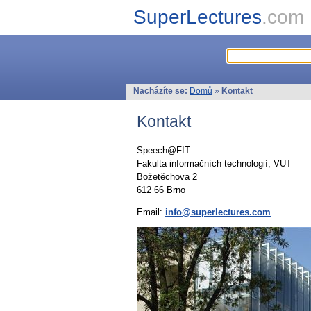
SuperLectures
.com
Nacházíte se:
Domů
»
Kontakt
Kontakt
Speech@FIT
Fakulta informačních technologií, VUT
Božetěchova 2
612 66 Brno
Email:
info@superlectures.com