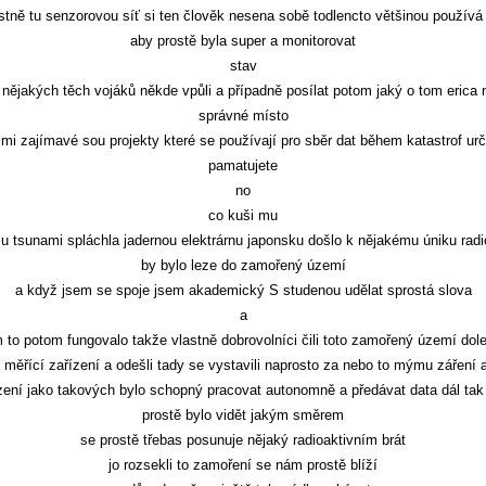
stně tu senzorovou síť si ten člověk nesena sobě todlencto většinou použív
aby prostě byla super a monitorovat
stav
 nějakých těch vojáků někde vpůli a případně posílat potom jaký o tom erica 
správné místo
lmi zajímavé sou projekty které se používají pro sběr dat během katastrof urči
pamatujete
no
co kuši mu
u tsunami spláchla jadernou elektrárnu japonsku došlo k nějakému úniku radi
by bylo leze do zamořený území
a když jsem se spoje jsem akademický S studenou udělat sprostá slova
a
 to potom fungovalo takže vlastně dobrovolníci čili toto zamořený území dol
o měřící zařízení a odešli tady se vystavili naprosto za nebo to mýmu záření a
ízení jako takových bylo schopný pracovat autonomně a předávat data dál tak
prostě bylo vidět jakým směrem
se prostě třebas posunuje nějaký radioaktivním brát
jo rozsekli to zamoření se nám prostě blíží