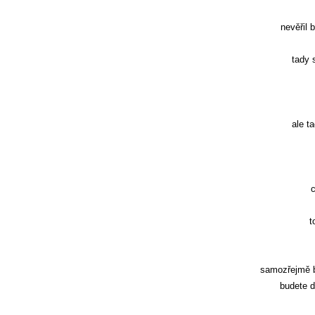
nevěřil 
tady 
ale t
c
t
samozřejmě bu
budete d