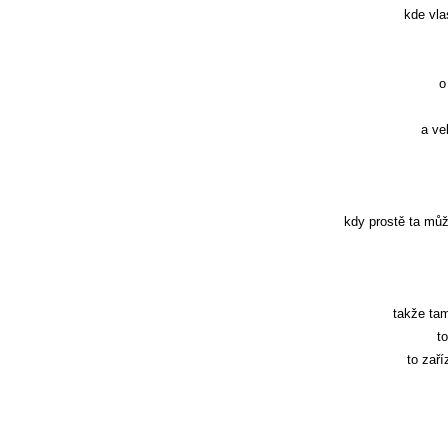
kde vla
o
a ve
kdy prostě ta můž
takže tam
t
to zař