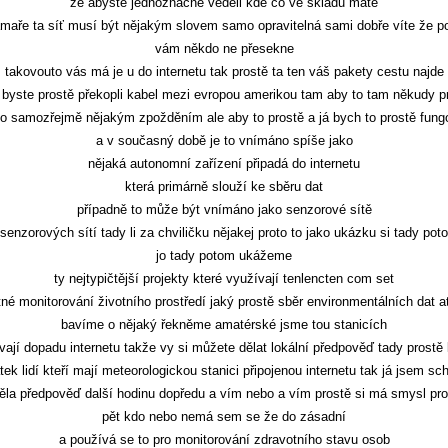
že abyste jednoznačně věděli kde co ve skladu máte
maře ta síť musí být nějakým slovem samo opravitelná sami dobře víte že 
vám někdo ne přesekne
takovouto vás má je u do internetu tak prostě ta ten váš pakety cestu najde
 byste prostě překopli kabel mezi evropou amerikou tam aby to tam někudy p
 o samozřejmě nějakým zpožděním ale aby to prostě a já bych to prostě fung
a v současný době je to vnímáno spíše jako
nějaká autonomní zařízení připadá do internetu
která primárně slouží ke sběru dat
případně to může být vnímáno jako senzorové sítě
 senzorových sítí tady li za chviličku nějakej proto to jako ukázku si tady pot
jo tady potom ukážeme
ty nejtypičtější projekty které využívají tenlencten com set
né monitorování životního prostředí jaký prostě sběr environmentálních dat a
bavíme o nějaký řekněme amatérské jsme tou stanicích
vají dopadu internetu takže vy si můžete dělat lokální předpověď tady pros
atek lidí kteří mají meteorologickou stanici připojenou internetu tak já jsem 
děla předpověď další hodinu dopředu a vím nebo a vím prostě si má smysl pro
pět kdo nebo nemá sem se že do zásadní
a používá se to pro monitorování zdravotního stavu osob