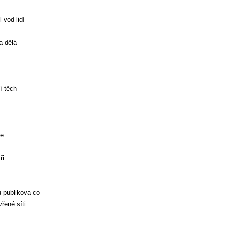
 vod lidí
a dělá
í těch
če
ři
u publikova co
řené síti