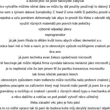
a důvod proč se ještě takovýdle zabývat
ěco vytváříte můžete sbírat data se můžu by dál použity používají to datový ž
no sem s týmem datové žurnalistiky C hned Ú sme měřili D jedničku prostě v
nejedná a uzlu poměrem dohromady tak abys to prostě šlo třeba v odvodit ně
využití různých materiálů pro povrch kde jedničky
výborně odpadají plevy
neprogramátor
já jak jsem říkala to dělám kvůli tomu abych vůbec dementní a u
práce baví mě si hrát a navíc je to obrovským způsob rozšiřujeme znalosti pr
dva ano
já jsem technika evan železo společnosti microsoft
ě fascinuje jak může nějaká firma vyvolala takovou nenávist jako microsoft 
je to nepřestal víte že tam jenom M že pavliku konsenzus microsoftu
tak limes křeček patnácti letech
 obrovským způsobem mám todlencto může rozšířila naše profesní znalosti 
ajednou pracujete se zařízením který mají hrozně málo paměť já jsem že o p
ramátory a rozšiřuju si znalosti i prostě z různých oborů typu u mechanika e
a něco dalšího a vobčas se pod podaří vytvoří něco užitečný
třeba zásadní věc jako je foto pást
a to co vidíte vpravo tak té paní do budova koše můj obvyklý testovací objek