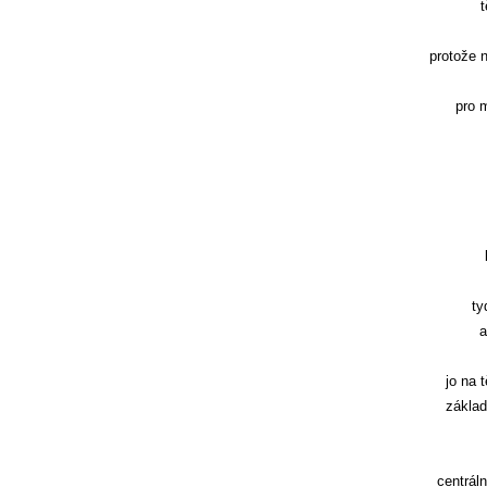
t
protože 
pro 
ty
a
jo na 
základ
centrál