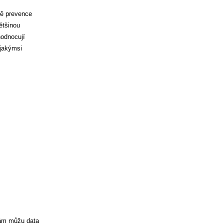
tě prevence
ětšinou
hodnocují
 jakýmsi
vám můžu data