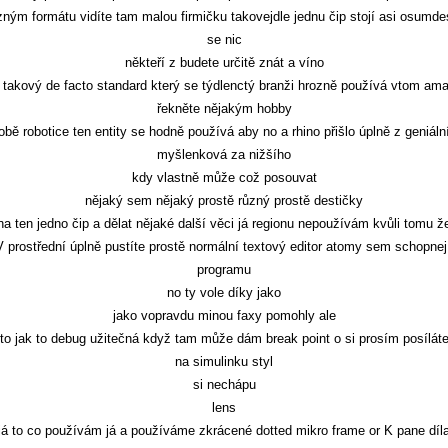
zným formátu vidíte tam malou firmičku takovejdle jednu čip stojí asi osumde
se nic
někteří z budete určitě znát a víno
 takový de facto standard který se týdlenctý branži hrozně používá vtom am
řekněte nějakým hobby
obě robotice ten entity se hodně používá aby no a rhino přišlo úplně z geniáln
myšlenková za nižšího
kdy vlastně může což posouvat
nějaký sem nějaký prostě různý prostě destičky
na ten jedno čip a dělat nějaké další věci já regionu nepoužívám kvůli tomu ž
 V prostřední úplně pustíte prostě normální textový editor atomy sem schopnej
programu
no ty vole díky jako
jako vopravdu minou faxy pomohly ale
to jak to debug užitečná když tam může dám break point o si prosím posílát
na simulinku styl
si nechápu
lens
já to co používám já a používáme zkrácené dotted mikro frame or K pane díl