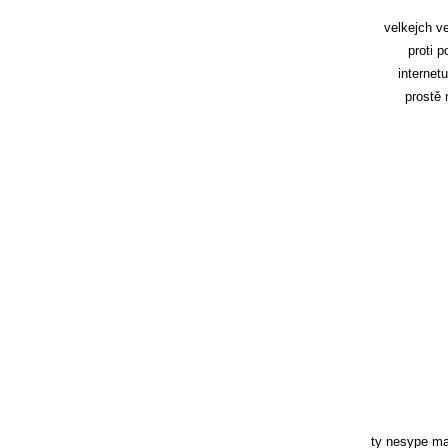
velkejch v
proti 
internet
prostě 
ty nesype ma