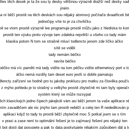
ěles těch desek je ta že sou ty desky většinou výrazně dražší než desky sa
jiném
na ní běží prostě na těch deskách sou nějaký atomový počítače dvaatřiceti bi
jednočipy víte to je za chviličku
mě se vtom prostě výrazně lee programuje prostě můžu jako z hlediska to kom
prostě ten výuku proto vývoje tam zdaleka největší u všeho co tady mám
klasika potom N tom se strašně mluví todlencto jenom zde líčko áčko
sítě se viděli
tady nemám béčko
nevíte béčko
béčko má víc paměti má tady vidíte na tom péčku vidíte ethernetový port o t
áčko nemá rozdíly tam deset euro jestli si dobře pamatuju
dlencty zařízení se hodně pro tu jakoby prokluzu pro matku za člověka použí
 z mýho pohledu je to strašný u velkýho prostě zbytečně mi tam byly operač
systém který se může rozsypat
těch klasickejch jedno čipech jakejkoli vám asi běží jenom ta vaše aplikace 
ním zavaděčem ale nic jinýho tam prostě neběží a celej ten R nededikován p
aplikaci když to tady to prostě běží zbytečně moc S potkal jsem se s tím
v praxi a zase není to optimální řešení je to zajímavý řešení pro nějaký ten
ní bot dosti dat posypete a pak ty data poskytujete nějakým způsobem dál a t