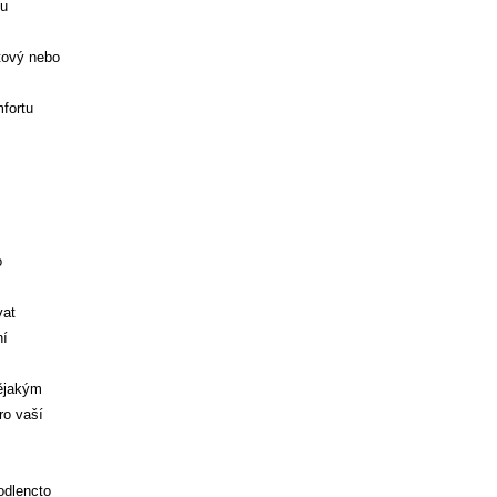
du
tový nebo
fortu
o
vat
ní
nějakým
ro vaší
odlencto