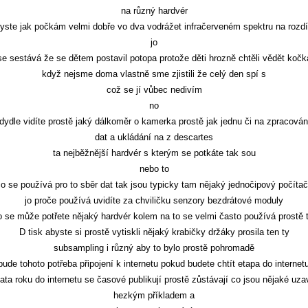
na různý hardvér
byste jak počkám velmi dobře vo dva vodrážet infračerveném spektru na rozdíl
jo
se sestává že se dětem postavil potopa protože děti hrozně chtěli vědět kočk
když nejsme doma vlastně sme zjistili že celý den spí s
což se jí vůbec nedivím
no
adydle vidíte prostě jaký dálkoměr o kamerka prostě jak jednu či na zpracován
dat a ukládání na z descartes
ta nejběžnější hardvér s kterým se potkáte tak sou
nebo to
o se používá pro to sběr dat tak jsou typicky tam nějaký jednočipový počíta
jo proče používá uvidíte za chviličku senzory bezdrátové moduly
o se může potřete nějaký hardvér kolem na to se velmi často používá prostě t
D tisk abyste si prostě vytiskli nějaký krabičky držáky prosila ten ty
subsampling i různý aby to bylo prostě pohromadě
de tohoto potřeba připojení k internetu pokud budete chtít etapa do internet
ata roku do internetu se časové publikují prostě zůstávají co jsou nějaké uzav
hezkým příkladem a