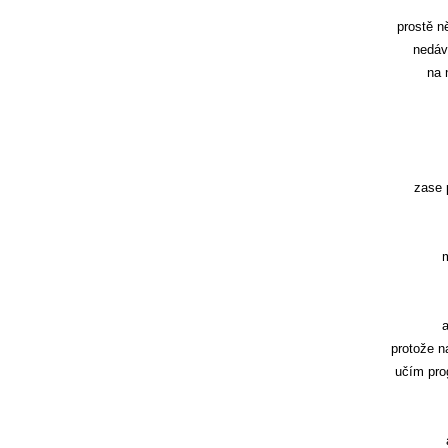
prostě n
nedáv
na 
zase 
m
a
protože n
učím prog