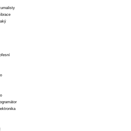
urnalisty
ibrace
jaký
ofesní
jo
jo
rogramátor
lektronika
t