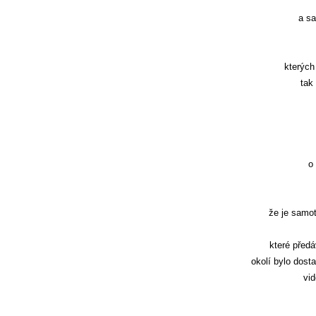
a sa
kterých
tak
o
že je samot
které předá
okolí bylo dost
vi