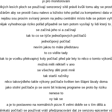
jo pro monitorování
elkých lesích ploch se používají senzorový sítě právě kvůli tomu aby se pros
požárům aby se prostě času nalevo a ložisko toho pořád za kompetenci data v
u nejdou sou prosím svíraný jenom na jednu centrální místo kde se potom vy
nějak vyhodnocuje riziko pořád případně se tam potom vysílají ty lidi který to
se začíná jeho si a začínají
tak to co se týče jednočipových počítačů
jednočipový počítač
nevím jakou to máte představu
to co vidíte tady
tak to je vcelku překvapivý koly počítač před pár lety to něco o tomto výkonů
možná měli někteří v ano
se všechny děti proti mně
tak starší ručníky
něco takovýdleho takle výkony počítače květen ten šlápni lávaly doma
jako stolní počítače jo se osmi bit krásnej programe se proto by riziku
nenese to
vy tak se
a je to postaveno na normálních pizze X velmi dobře se s tím dělá a
linkatý počítači se používat vrátí předzpracování dat ze senzoru epicenter 