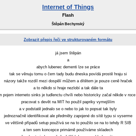
Internet of Things
Flash
Štěpán Bechynský
Zobrazit přepis řeči ve strukturovaném formátu
já jsem štěpán
a
abych lubenec dementi lze se práce
tak se věnuju tomu o čem tady budu dneska povídá prostě hraju si
názory takže rozdíl mezi dospělí můžem a dítětem je pouze ceně hraček
a to někdo si hraje nezlobí a tak dále ta
n pojem interneto sinks je tudlenctu chvíli nebo historicky začal někde v roc
pracovat s devět na MIT ho použil papriky vymejšlím
a v podstatě jednalo se o nebo to jak to popsat tak byly
jednoznačně identifikovat ale předměty zapojené do sítě typu si vyserme
ve většině případů setup používá se na to použilo se na to tehdy R SIB
a ten sem koncepce primárně používáme skladech