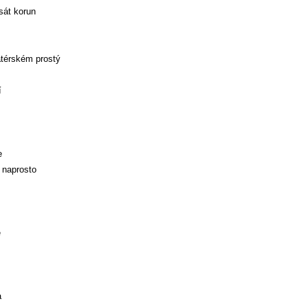
sát korun
atérském prostý
í
e
 naprosto
e
a