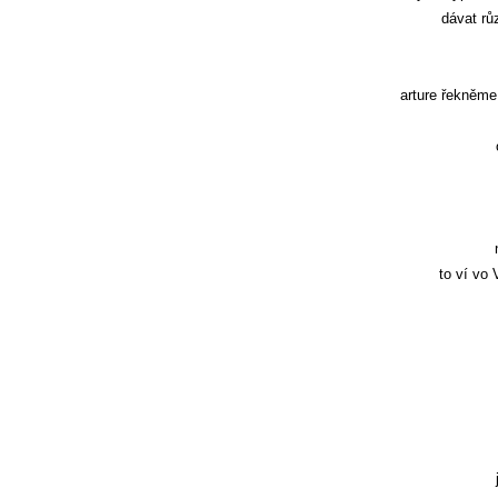
dávat rů
arture řekněme
to ví vo