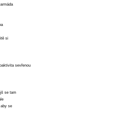
á armáda
na
tě si
oaktivita sevřenou
ejš se tam
le
 aby se