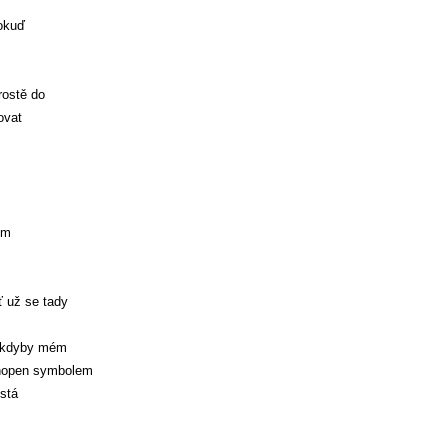
pokuď
rostě do
ovat
om
ť už se tady
tě kdyby mém
schopen symbolem
stá