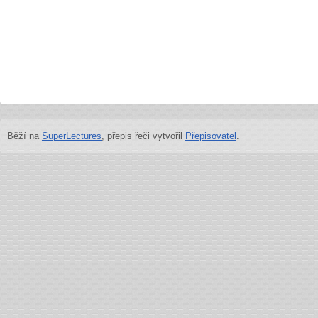
Běží na
SuperLectures
, přepis řeči vytvořil
Přepisovatel
.