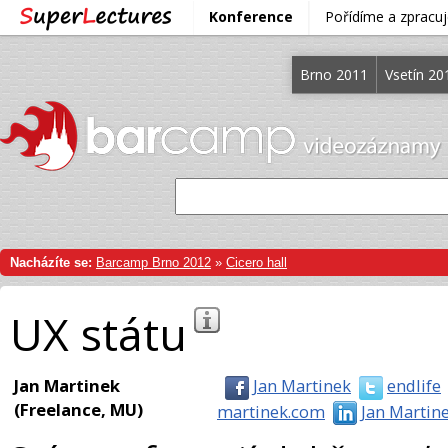
Konference
Pořídíme a zprac
Brno 2011
Vsetín 20
Nacházíte se:
Barcamp Brno 2012
»
Cicero hall
UX státu
Jan Martinek
Jan Martinek
endlife
(Freelance, MU)
martinek.com
Jan Martin