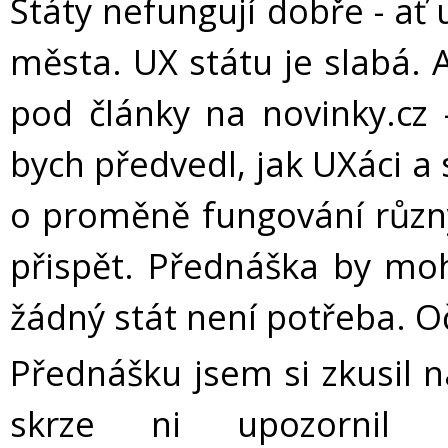
Státy nefungují dobře - ať 
města. UX státu je slabá. 
pod články na novinky.cz -
bych předvedl, jak UXáci a
o proměně fungování různýc
přispět. Přednáška by mohla
žádný stát není potřeba. 
Přednášku jsem si zkusil 
skrze ni upozornil 