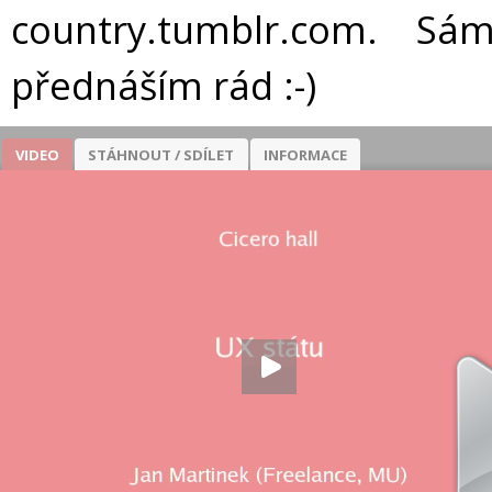
country.tumblr.com. S
přednáším rád :-)
VIDEO
STÁHNOUT / SDÍLET
INFORMACE