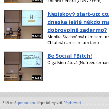
Zdeněk Cendra (CDN77.com)
Neziskový start-up: c
dneska ještě někdo m
dobrovolně zadarmo?
0:27:41
Monika Stachoňová (Um sem um 
Chlubná (Um sem um tam)
Be Social FBitch!
Olga Biernátová (Nofreeuserna
0:42:32
Běží na
SuperLectures
, přepis řeči vytvořil
Přepisovatel
.