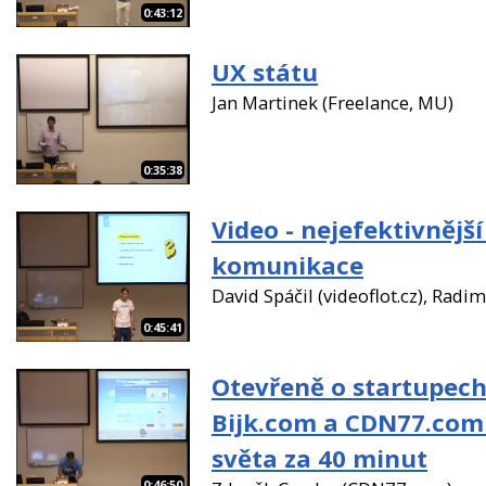
0:43:12
UX státu
Jan Martinek (Freelance, MU)
0:35:38
Video - nejefektivnějš
komunikace
David Spáčil (videoflot.cz), Radi
0:45:41
Otevřeně o startupech
Bijk.com a CDN77.com 
světa za 40 minut
0:46:50