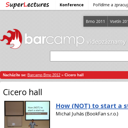
Konference
Pořídíme a zprac
Brno 2011
Vsetín 20
Nacházíte se:
Barcamp Brno 2012
»
Cicero hall
Cicero hall
How (NOT) to start a s
Michal Juhás (BookFan s.r.o.)