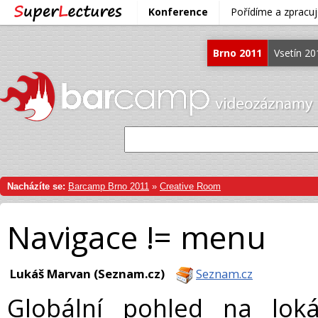
Konference
Pořídíme a zprac
Brno 2011
Vsetín 20
Nacházíte se:
Barcamp Brno 2011
»
Creative Room
Navigace != menu
Lukáš Marvan (Seznam.cz)
Seznam.cz
Globální pohled na lok