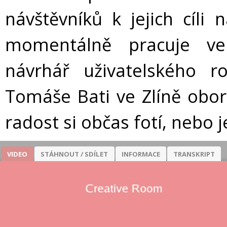
návštěvníků k jejich cíl
momentálně pracuje ve
návrhář uživatelského ro
Tomáše Bati ve Zlíně obo
radost si občas fotí, nebo j
VIDEO
STÁHNOUT / SDÍLET
INFORMACE
TRANSKRIPT