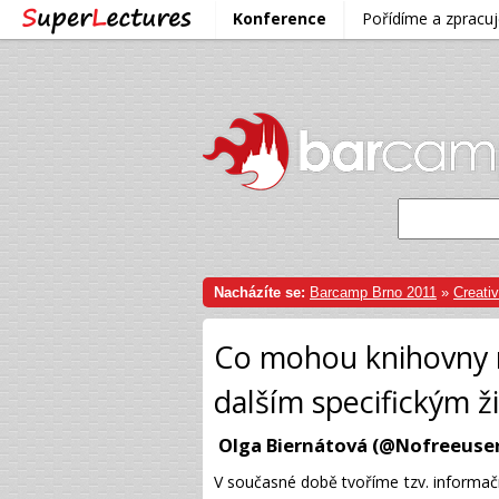
Konference
Pořídíme a zprac
Nacházíte se:
Barcamp Brno 2011
»
Creati
Co mohou knihovny 
dalším specifickým 
Olga Biernátová (@Nofreeuse
V současné době tvoříme tzv. informačn