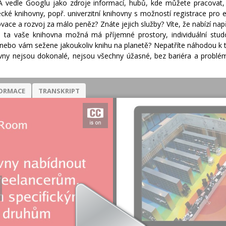
e. A vedle Googlu jako zdroje informací, hubů, kde můžete pracovat
ecké knihovny, popř. univerzitní knihovny s možností registrace pr
ace a rozvoj za málo peněz? Znáte jejich služby? Víte, že nabízí např
a ta vaše knihovna možná má příjemné prostory, individuální stu
i, nebo vám sežene jakoukoliv knihu na planetě? Nepatříte náhodou k t
hovny nejsou dokonalé, nejsou všechny úžasné, bez bariéra a problém
ORMACE
TRANSKRIPT