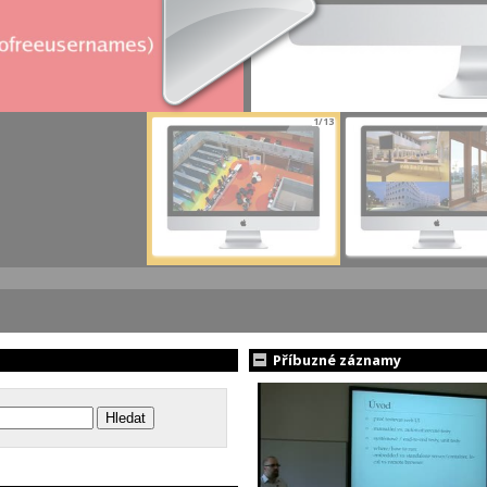
1/13
Příbuzné záznamy