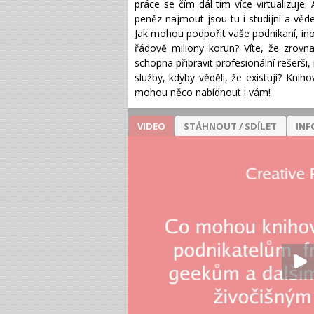
práce se čím dál tím více virtualizuj
peněz najmout jsou tu i studijní a věd
Jak mohou podpořit vaše podnikaní, inov
řádově miliony korun? Víte, že zrovn
schopna připravit profesionální rešerš
služby, kdyby věděli, že existují? Kni
mohou něco nabídnout i vám!
VIDEO
STÁHNOUT / SDÍLET
INF