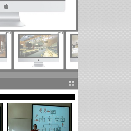
2/13
3/13
4/13