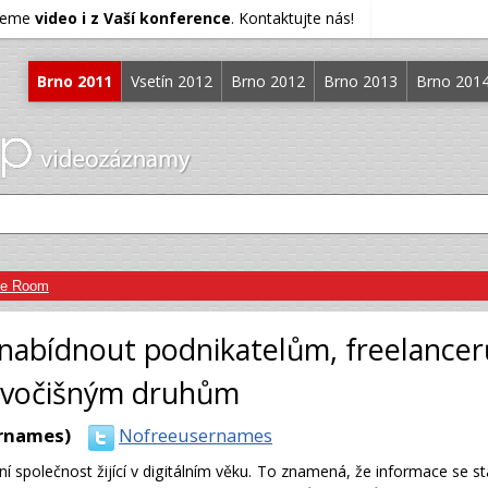
ujeme
video i z Vaší konference
. Kontaktujte nás!
Brno 2011
Vsetín 2012
Brno 2012
Brno 2013
Brno 201
ve Room
nabídnout podnikatelům, freelance
živočišným druhům
rnames)
Nofreeusernames
í společnost žijící v digitálním věku. To znamená, že informace se st