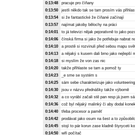
0:13:48
pracuje pro číňany
0:13:50
jestli někdo tak se tam prosím vás přihla
0:13:54
si že fantastické že číňané začínají
0:13:57
najímat jakoby bělochy na práci
0:14:01
to já televizi nějak pejorativně to jako poz
0:14:06
čínská firma si jako že potřebuje nabrat n
0:14:10
a prostě si rozvinuli před sebou mapu svě
0:14:13
a nějaký s kusem dali brno jako nejlepší 
0:14:18
si myslím že von zas nic
0:14:20
takže přihlaste se tam a pomož ty
0:14:23
_e sme se systém s
0:14:25
sám sebe charakterizuje jako volunteering
0:14:30
jsou v názvu přednášky takže výborně
0:14:32
a co vyrábí začali stě pan resp já jsem 
0:14:36
což byl nějaký malinký či aby dodal konek
0:14:40
třeba procesor a paměť
0:14:42
prodávat jako osum na šest a to způsobil
0:14:45
stojí to pár korun zase kladně štyryceti ko
0:14:50
wifi počítač