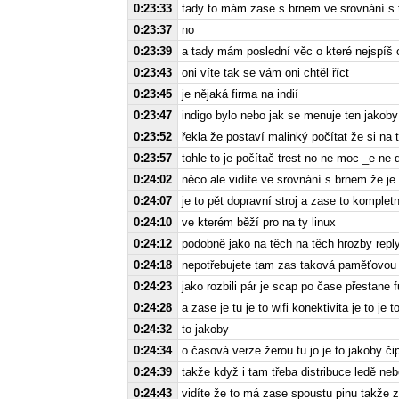
0:23:33
tady to mám zase s brnem ve srovnání s t
0:23:37
no
0:23:39
a tady mám poslední věc o které nejspíš o
0:23:43
oni víte tak se vám oni chtěl říct
0:23:45
je nějaká firma na indií
0:23:47
indigo bylo nebo jak se menuje ten jakoby 
0:23:52
řekla že postaví malinký počítat že si na to
0:23:57
tohle to je počítač trest no ne moc _e ne 
0:24:02
něco ale vidíte ve srovnání s brnem že je
0:24:07
je to pět dopravní stroj a zase to komplet
0:24:10
ve kterém běží pro na ty linux
0:24:12
podobně jako na těch na těch hrozby rep
0:24:18
nepotřebujete tam zas taková paměťovou k
0:24:23
jako rozbili pár je scap po čase přestane
0:24:28
a zase je tu je to wifi konektivita je to je 
0:24:32
to jakoby
0:24:34
o časová verze žerou tu jo je to jakoby čip
0:24:39
takže když i tam třeba distribuce ledě neb
0:24:43
vidíte že to má zase spoustu pinu takže za