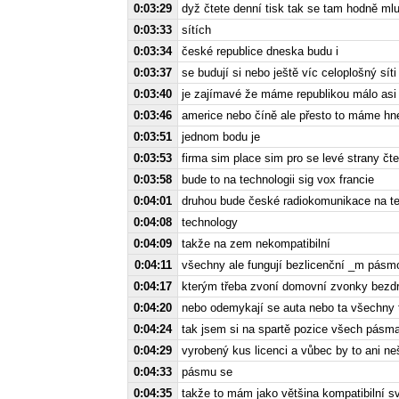
0:03:29
dyž čtete denní tisk tak se tam hodně mlu
0:03:33
sítích
0:03:34
české republice dneska budu i
0:03:37
se budují si nebo ještě víc celoplošný síti
0:03:40
je zajímavé že máme republikou málo asi
0:03:46
americe nebo číně ale přesto to máme hne
0:03:51
jednom bodu je
0:03:53
firma sim place sim pro se levé strany čte
0:03:58
bude to na technologii sig vox francie
0:04:01
druhou bude české radiokomunikace na tech
0:04:08
technology
0:04:09
takže na zem nekompatibilní
0:04:11
všechny ale fungují bezlicenční _m pás
0:04:17
kterým třeba zvoní domovní zvonky bezd
0:04:20
nebo odemykají se auta nebo ta všechny t
0:04:24
tak jsem si na spartě pozice všech pásma
0:04:29
vyrobený kus licenci a vůbec by to ani ne
0:04:33
pásmu se
0:04:35
takže to mám jako většina kompatibilní svě