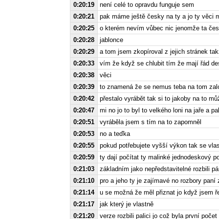
0:20:19
není celé to opravdu funguje sem
0:20:21
pak máme ještě česky na ty a jo ty věci 
0:20:25
o kterém nevím vůbec nic jenomže ta česk
0:20:28
jablonce
0:20:29
a tom jsem zkopíroval z jejich stránek t
0:20:33
vím že když se chlubit tím že mají řád d
0:20:38
věci
0:20:39
to znamená že se nemus teba na tom zalo
0:20:42
přestalo vyrábět tak si to jakoby na to mů
0:20:47
mi no jo to byl to velkého loni na jaře a p
0:20:51
vyráběla jsem s tím na to zapomněl
0:20:53
no a teďka
0:20:55
pokud potřebujete vyšší výkon tak se vlast
0:20:59
ty dají počítat ty malinké jednodeskový po
0:21:03
základním jako nepředstavitelné rozbili pá
0:21:10
pro a jeho ty je zajímavé no rozbory paní 
0:21:14
u se možná že měl přiznat jo když jsem ře
0:21:17
jak který je vlastně
0:21:20
verze rozbili palici jo což byla první poče