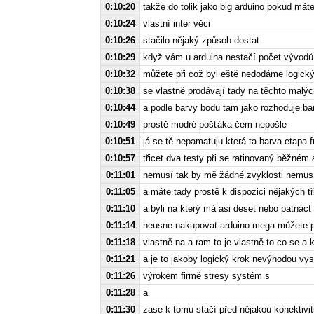
0:10:20
takže do tolik jako big arduino pokud mát
0:10:24
vlastní inter věci
0:10:26
stačilo nějaký způsob dostat
0:10:29
když vám u arduina nestačí počet vývodů
0:10:32
můžete při což byl eště nedodáme logický 
0:10:38
se vlastně prodávají tady na těchto malý
0:10:44
a podle barvy bodu tam jako rozhoduje ba
0:10:49
prostě modré pošťáka čem nepošle
0:10:51
já se tě nepamatuju která ta barva etapa f
0:10:57
třicet dva testy při se ratinovaný běžném 
0:11:01
nemusí tak by mě žádné zvyklosti nemusí
0:11:05
a máte tady prostě k dispozici nějakých tř
0:11:10
a byli na který má asi deset nebo patnáct
0:11:14
neusne nakupovat arduino mega můžete př
0:11:18
vlastně na a ram to je vlastně to co se a ko
0:11:21
a je to jakoby logický krok nevýhodou vy
0:11:26
výrokem firmě stresy systém s
0:11:28
a
0:11:30
zase k tomu stačí před nějakou konektivit