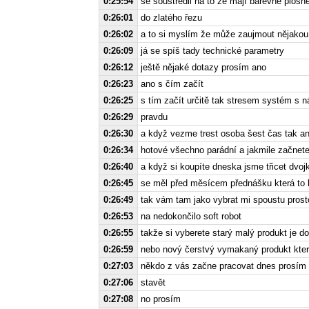
0:25:54
se soustředil na to že mají barevné ploš
0:26:01
do zlatého řezu
0:26:02
a to si myslím že může zaujmout nějakou 
0:26:09
já se spíš tady technické parametry
0:26:12
ještě nějaké dotazy prosím ano
0:26:23
ano s čím začít
0:26:25
s tím začít určitě tak stresem systém s 
0:26:29
pravdu
0:26:30
a když vezme trest osoba šest čas tak a
0:26:34
hotové všechno parádní a jakmile začnet
0:26:40
a když si koupíte dneska jsme třicet dvojk
0:26:45
se měl před měsícem přednášku která to h
0:26:49
tak vám tam jako vybrat mi spoustu prost
0:26:53
na nedokončilo soft robot
0:26:55
takže si vyberete starý malý produkt je 
0:26:59
nebo nový čerstvý vymakaný produkt kter
0:27:03
někdo z vás začne pracovat dnes prosím 
0:27:06
stavět
0:27:08
no prosím