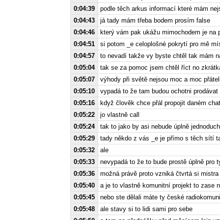
0:04:39
podle těch arkus informací které mám nejs
0:04:43
já tady mám třeba bodem prosím false
0:04:46
který vám pak ukážu mimochodem je na p
0:04:51
si potom _e celoplošné pokrytí pro mě mí
0:04:57
to nevadí takže vy byste chtěl tak mám n
0:05:04
tak se za pomoc jsem chtěl říct no zkrátka
0:05:07
výhody při světě nejsou moc a moc přátel
0:05:10
vypadá to že tam budou ochotni prodávat 
0:05:16
když člověk chce přál propojit daném chat
0:05:22
jo vlastně call
0:05:24
tak to jako by asi nebude úplně jednoduch
0:05:29
tady někdo z vás _e je přímo s těch sítí 
0:05:32
ale
0:05:33
nevypadá to že to bude prostě úplně pro t
0:05:36
možná právě proto vzniká čtvrtá si mistr
0:05:40
a je to vlastně komunitní projekt to zase
0:05:45
nebo ste dělali máte ty české radiokomun
0:05:48
ale stavy si to lidi sami pro sebe