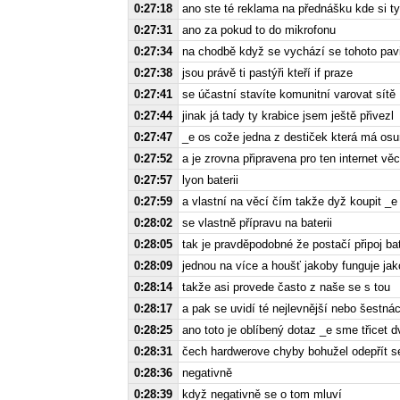
0:27:18
ano ste té reklama na přednášku kde si t
0:27:31
ano za pokud to do mikrofonu
0:27:34
na chodbě když se vychází se tohoto pav
0:27:38
jsou právě ti pastýři kteří if praze
0:27:41
se účastní stavíte komunitní varovat sítě
0:27:44
jinak já tady ty krabice jsem ještě přivezl
0:27:47
_e os cože jedna z destiček která má os
0:27:52
a je zrovna připravena pro ten internet v
0:27:57
lyon baterii
0:27:59
a vlastní na věcí čím takže dyž koupit _e
0:28:02
se vlastně přípravu na baterii
0:28:05
tak je pravděpodobné že postačí připoj bat
0:28:09
jednou na více a houšť jakoby funguje jako
0:28:14
takže asi provede často z naše se s tou
0:28:17
a pak se uvidí té nejlevnější nebo šestnác
0:28:25
ano toto je oblíbený dotaz _e sme třicet
0:28:31
čech hardwerove chyby bohužel odepřít se
0:28:36
negativně
0:28:39
když negativně se o tom mluví