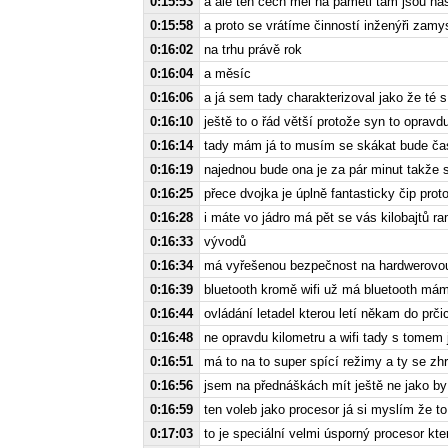
0:15:53
a ale ten čech měl na paměti tam jsou n
0:15:58
a proto se vrátíme činností inženýři zamysl
0:16:02
na trhu právě rok
0:16:04
a měsíc
0:16:06
a já sem tady charakterizoval jako že té 
0:16:10
ještě to o řád větší protože syn to opravd
0:16:14
tady mám já to musím se skákat bude čas
0:16:19
najednou bude ona je za pár minut takže s
0:16:25
přece dvojka je úplně fantasticky čip pro
0:16:28
i máte vo jádro má pět se vás kilobajtů 
0:16:33
vývodů
0:16:34
má vyřešenou bezpečnost na hardwerovou
0:16:39
bluetooth kromě wifi už má bluetooth máma
0:16:44
ovládání letadel kterou letí někam do prči
0:16:48
ne opravdu kilometru a wifi tady s tomem 
0:16:51
má to na to super spící režimy a ty se zhr
0:16:56
jsem na přednáškách mít ještě ne jako by
0:16:59
ten voleb jako procesor já si myslím že to
0:17:03
to je speciální velmi úsporný procesor kte