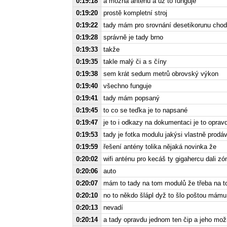
0:19:18
a možná anténu a už to funguje
0:19:20
prostě kompletní stroj
0:19:22
tady mám pro srovnání desetikorunu chode
0:19:28
správně je tady brno
0:19:33
takže
0:19:35
takle malý či a s číny
0:19:38
sem krát sedum metrů obrovský výkon
0:19:40
všechno funguje
0:19:41
tady mám popsaný
0:19:45
to co se teďka je to napsané
0:19:47
je to i odkazy na dokumentaci je to oprav
0:19:53
tady je fotka modulu jakýsi vlastně prod
0:19:59
řešení antény tolika nějaká novinka že
0:20:02
wifi anténu pro kecáš ty gigahercu dali zó
0:20:06
auto
0:20:07
mám to tady na tom modulů že třeba na t
0:20:10
no to někdo šlápl dyž to šlo poštou mámu
0:20:13
nevadí
0:20:14
a tady opravdu jednom ten čip a jeho možná