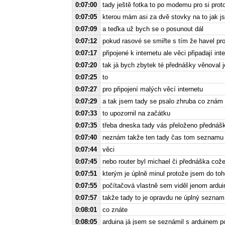
0:07:00
tady ještě fotka to po modemu pro si proto
0:07:05
kterou mám asi za dvě stovky na to jak j
0:07:09
a teďka už bych se o posunout dál
0:07:12
pokud rasové se smiřte s tím že havel pr
0:07:17
připojené k internetu ale věci připadají int
0:07:20
tak já bych zbytek té přednášky věnoval
0:07:25
to
0:07:27
pro připojení malých věcí internetu
0:07:29
a tak jsem tady se psalo zhruba co znám
0:07:33
to upozornil na začátku
0:07:35
třeba dneska tady vás přeloženo přednáška
0:07:40
neznám takže ten tady čas tom seznamu ch
0:07:44
věci
0:07:45
nebo router byl michael či přednáška což
0:07:51
kterým je úplně minul protože jsem do toh
0:07:55
počítačová vlastně sem viděl jenom ardui
0:07:57
takže tady to je opravdu ne úplný seznam
0:08:01
co znáte
0:08:05
arduina já jsem se seznámil s arduinem p