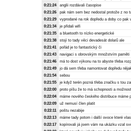
0:21:24
anglii rozdávali časopise
0:21:26
pak nám sem bez nedostal protože z no t
0:21:29
vyprodané na rok dopředu a doby co pak vyr
0:21:34
je přidali wifi
0:21:35
a bluetooth to nízko energetické
0:21:38
stojí to tady věci devadesát dolarů ale
0:21:41
pořád je to fantastický či
0:21:43
navigaci s obrovským množstvím paměti
0:21:46
má to dost výkonu na to abyste třeba rozp
0:21:49
jo dá sem třeba namontovat dopředu nějak
0:21:54
sebou
0:21:55
je když terén pozná třeba značku s tou za
0:22:00
proto píšu že to má schopnosti a možnost
0:22:04
máme nového českého distribuce máme prv
0:22:09
už nemusí člen platit
0:22:11
poštu nezabije
0:22:13
máme tady potom i další ovoce které vlast
0:22:17
kopírovali já jsem vám na ukázku vzal svoj