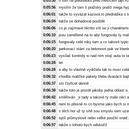
0:05:50
o tom na přednášku před měsícem lajn vz
0:05:56
myslím že tam ti pražský praští mega hyp
0:06:01
takže to vyvázat kazová to přednáška o 
0:06:04
takže se dohadoval pouštět
0:06:06
co je zajímavé těchto síti se ji charakteris
0:06:10
jsou zaměřené na to aby fungovaly ty malé
0:06:15
fungovaly celé roky tam a co takové typic
0:06:20
parkovací stání za betonové puk ve kterém
0:06:23
vysílač kontroly si nad ním stojí auta to 
0:06:28
let
0:06:28
a aby to vlastně vydržela tak to musí cel
0:06:32
chodila maličké pakety třeba dvanácti baj
0:06:37
sto čtyřicet denně
0:06:38
takže toto je prostě jakoby jedna oblast a 
0:06:42
směřován _e tady a takové ty malé věci a
0:06:45
není to přesně to co bysme jako bych si m
0:06:48
s těch hor už ty sítě sou smyslu sem uza
0:06:52
spíš průmyslové nebo velké použití snad 
0:06:57
takže o tohoto bych odskočil