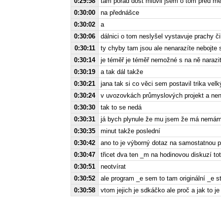
0:29:58
tam pořád dost mluvil jsem o tom před m
0:30:00
na přednášce
0:30:02
a
0:30:06
dálnici o tom neslyšel vystavuje prachy čil
0:30:11
ty chyby tam jsou ale nenarazíte nebojte s
0:30:14
je téměř je téměř nemožné s na ně naraz
0:30:19
a tak dál takže
0:30:21
jana tak si co věci sem postavil trika vel
0:30:24
v uvozovkách průmyslových projekt a nena
0:30:30
tak to se nedá
0:30:31
já bych plynule že mu jsem že má nemá
0:30:35
minut takže poslední
0:30:42
ano to je výborný dotaz na samostatnou p
0:30:47
třicet dva ten _m na hodinovou diskuzí tot
0:30:51
neotvírat
0:30:52
ale program _e sem to tam originální _e st
0:30:58
vtom jejich je sdkáčko ale proč a jak to j