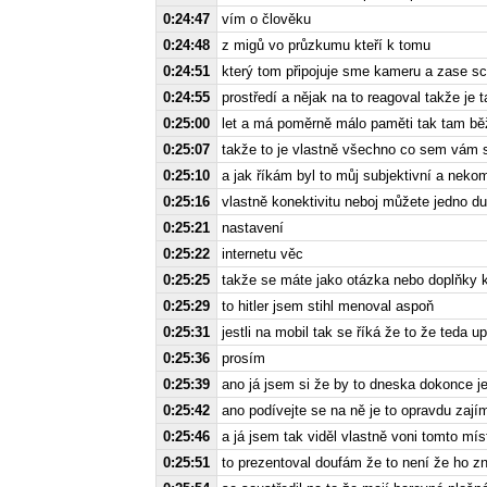
0:24:47
vím o člověku
0:24:48
z migů vo průzkumu kteří k tomu
0:24:51
který tom připojuje sme kameru a zase s
0:24:55
prostředí a nějak na to reagoval takže je 
0:25:00
let a má poměrně málo paměti tak tam běží
0:25:07
takže to je vlastně všechno co sem vám st
0:25:10
a jak říkám byl to můj subjektivní a neko
0:25:16
vlastně konektivitu neboj můžete jedno du
0:25:21
nastavení
0:25:22
internetu věc
0:25:25
takže se máte jako otázka nebo doplňky
0:25:29
to hitler jsem stihl menoval aspoň
0:25:31
jestli na mobil tak se říká že to že teda 
0:25:36
prosím
0:25:39
ano já jsem si že by to dneska dokonce j
0:25:42
ano podívejte se na ně je to opravdu zají
0:25:46
a já jsem tak viděl vlastně voni tomto mí
0:25:51
to prezentoval doufám že to není že ho z