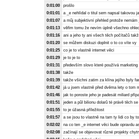
0:01:00
prošlo
0:01:01
a _e nehlídal o titul sem napsal takovou 
0:01:07
a můj subjektivní přehled protože nemám 
0:01:13
věřim tomu že nevím úplně všechno ohled
0:01:16
ani a jeho ty ani všech těch počítačů ta
0:01:20
se můžem diskuzi doplnit o to co víte vy
0:01:25
co je to vlastně internet věci
0:01:29
je to je to
0:01:31
především slovo které používá marketing 
0:01:38
takže
0:01:39
takže všichni zatim za klína jejího byly fa
0:01:42
já u jsem vlastně před dvěma lety o tom m
0:01:46
jak to poroste jeho je padesát miliard pří
0:01:51
jeden a půl bilionu dolarů té právě těch s
0:01:55
to je úžasná příležitost
0:01:57
a se jsou to vlastně na tam ty lidi co by to
0:02:02
na co ten _e internet věci bude opravdu a
0:02:08
začínají se objevovat různé projekty chyt