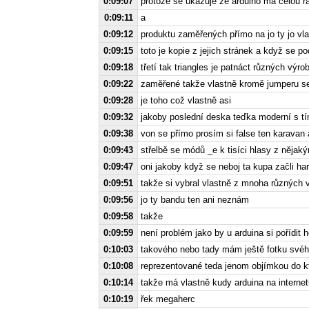
0:09:07
protože se ukazuje že arduino má celou ř
0:09:11
a
0:09:12
produktu zaměřených přímo na jo ty jo vl
0:09:15
toto je kopie z jejich stránek a když se p
0:09:18
třetí tak triangles je patnáct různých výr
0:09:22
zaměřené takže vlastně kromě jumperu se
0:09:28
je toho což vlastně asi
0:09:32
jakoby poslední deska teďka moderní s tím
0:09:38
von se přímo prosím si false ten karavan
0:09:43
střelbě se módů _e k tisíci hlasy z nějaký
0:09:47
oni jakoby když se neboj ta kupa začli ha
0:09:51
takže si vybral vlastně z mnoha různých v
0:09:56
jo ty bandu ten ani neznám
0:09:58
takže
0:09:59
není problém jako by u arduina si pořídit
0:10:03
takového nebo tady mám ještě fotku svého 
0:10:08
reprezentované teda jenom objímkou do kte
0:10:14
takže má vlastně kudy arduina na internet
0:10:19
řek megaherc