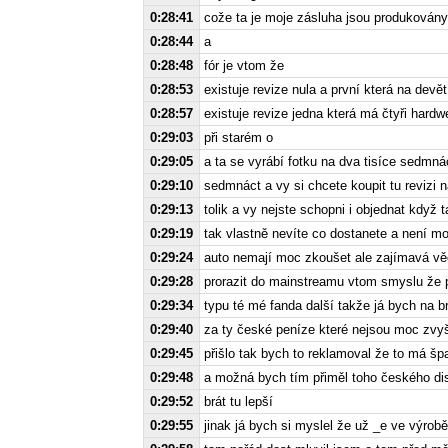
0:28:41
cože ta je moje zásluha jsou produkovány
0:28:44
a
0:28:48
fór je vtom že
0:28:53
existuje revize nula a první která na devě
0:28:57
existuje revize jedna která má čtyři hard
0:29:03
při starém o
0:29:05
a ta se vyrábí fotku na dva tisíce sedmn
0:29:10
sedmnáct a vy si chcete koupit tu revizi n
0:29:13
tolik a vy nejste schopni i objednat když 
0:29:19
tak vlastně nevíte co dostanete a není 
0:29:24
auto nemají moc zkoušet ale zajímavá věc
0:29:28
prorazit do mainstreamu vtom smyslu že
0:29:34
typu té mé fanda další takže já bych na br
0:29:40
za ty české peníze které nejsou moc zvyš
0:29:45
přišlo tak bych to reklamoval že to má špa
0:29:48
a možná bych tím přiměl toho českého dist
0:29:52
brát tu lepší
0:29:55
jinak já bych si myslel že už _e ve výrobě