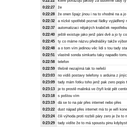
0:22:22
které považuju jakoby za duševně tady t
0:22:27
že
0:22:28
že onen špajz jinou i na to vhodné na a j
0:22:32
a nízké spotřebě poznat řádky vyjádřený n
0:22:37
automatizaci nějakých krabiček nepotřebu
0:22:40
ještě existuje jako jenž páni dvě a jo ty c
0:22:45
ty co máme názvu přednášky takže výbo
0:22:48
a o tom vím jedinou věc lidi s tou tady st
0:22:51
vlastně sonda simkartu taky napadlo tomu p
0:22:58
telefon
0:22:59
třešně nezajímá tak to neřeší
0:23:03
no vidiš postavy telefony s arduina z jin
0:23:09
tady mám fotku toho jenž pak zero popis t
0:23:13
je to prostě malinká ve čtyři krát pět centi
0:23:18
s poštou vím
0:23:19
dá se to na pár přes internet nebo přes
0:23:22
dust nápad přes internet má to je wifi kone
0:23:24
čili výhoda proti rozbili páry zero je že to
0:23:29
tady vidíte že to má spoustu pinu kdybyst