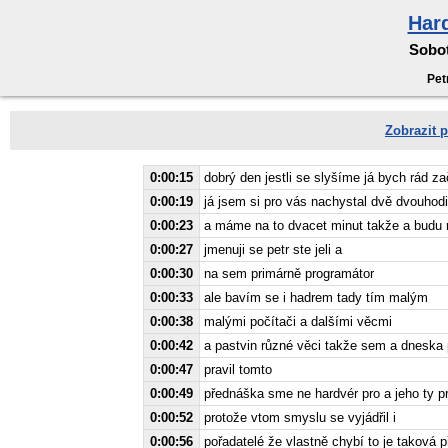
Har
Sobot
Petr
Zobrazit p
0:00:15
dobrý den jestli se slyšíme já bych rád za
0:00:19
já jsem si pro vás nachystal dvě dvouhod
0:00:23
a máme na to dvacet minut takže a budu 
0:00:27
jmenuji se petr ste jeli a
0:00:30
na sem primárně programátor
0:00:33
ale bavím se i hadrem tady tím malým
0:00:38
malými počítači a dalšími věcmi
0:00:42
a pastvin různé věci takže sem a dneska 
0:00:47
pravil tomto
0:00:49
přednáška sme ne hardvér pro a jeho ty pr
0:00:52
protože vtom smyslu se vyjádřil i
0:00:56
pořadatelé že vlastně chybí to je taková 