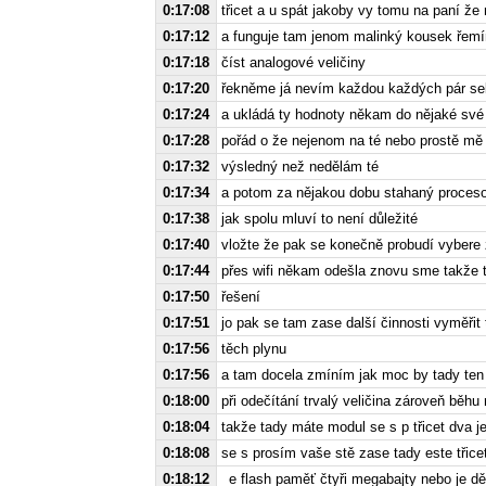
0:17:08
třicet a u spát jakoby vy tomu na paní že 
0:17:12
a funguje tam jenom malinký kousek řemí
0:17:18
číst analogové veličiny
0:17:20
řekněme já nevím každou každých pár se
0:17:24
a ukládá ty hodnoty někam do nějaké své
0:17:28
pořád o že nejenom na té nebo prostě mě 
0:17:32
výsledný než nedělám té
0:17:34
a potom za nějakou dobu stahaný procesor
0:17:38
jak spolu mluví to není důležité
0:17:40
vložte že pak se konečně probudí vybere z
0:17:44
přes wifi někam odešla znovu sme takže 
0:17:50
řešení
0:17:51
jo pak se tam zase další činnosti vyměřit
0:17:56
těch plynu
0:17:56
a tam docela zmíním jak moc by tady ten
0:18:00
při odečítání trvalý veličina zároveň běhu
0:18:04
takže tady máte modul se s p třicet dva 
0:18:08
se s prosím vaše stě zase tady este třicet
0:18:12
_e flash paměť čtyři megabajty nebo je d