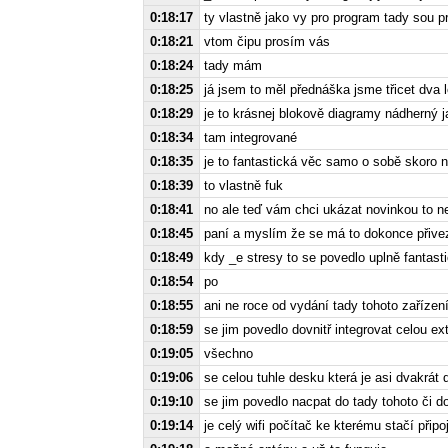
0:18:17
ty vlastně jako vy pro program tady sou 
0:18:21
vtom čipu prosím vás
0:18:24
tady mám
0:18:25
já jsem to měl přednáška jsme třicet dva 
0:18:29
je to krásnej blokově diagramy nádherný
0:18:34
tam integrované
0:18:35
je to fantastická věc samo o sobě skoro n
0:18:39
to vlastně fuk
0:18:41
no ale teď vám chci ukázat novinkou to nej
0:18:45
paní a myslím že se má to dokonce přive
0:18:49
kdy _e stresy to se povedlo uplně fantast
0:18:54
po
0:18:55
ani ne roce od vydání tady tohoto zařízení 
0:18:59
se jim povedlo dovnitř integrovat celou ex
0:19:05
všechno
0:19:06
se celou tuhle desku která je asi dvakrát 
0:19:10
se jim povedlo nacpat do tady tohoto či 
0:19:14
je celý wifi počítač ke kterému stačí připoji