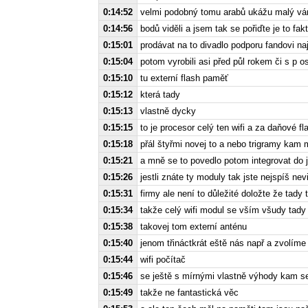
0:14:52
velmi podobný tomu arabů ukážu malý vám 
0:14:56
bodů viděli a jsem tak se pořiďte je to fak
0:15:01
prodávat na to divadlo podporu fandovi na
0:15:04
potom vyrobili asi před půl rokem či s p 
0:15:10
tu externí flash paměť
0:15:12
která tady
0:15:13
vlastně dycky
0:15:15
to je procesor celý ten wifi a za daňové f
0:15:18
přál štyřmi novej to a nebo trigramy kam 
0:15:21
a mně se to povedlo potom integrovat do 
0:15:26
jestli znáte ty moduly tak jste nejspíš nevi
0:15:31
firmy ale není to důležité doložte že tady
0:15:34
takže celý wifi modul se vším všudy tady
0:15:38
takovej tom externí anténu
0:15:40
jenom třináctkrát eště nás např a zvolíme
0:15:44
wifi počítač
0:15:46
se ještě s mírnými vlastně výhody kam se
0:15:49
takže ne fantastická věc