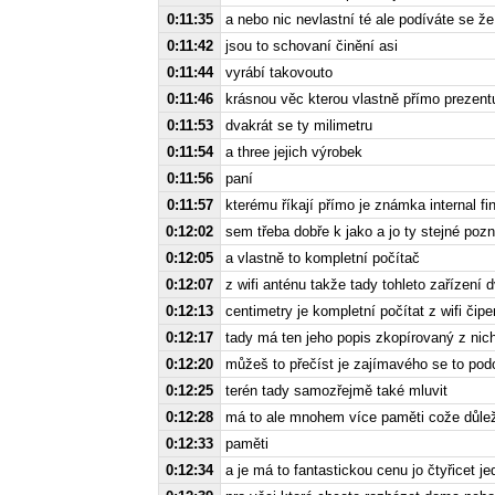
0:11:35
a nebo nic nevlastní té ale podíváte se ž
0:11:42
jsou to schovaní činění asi
0:11:44
vyrábí takovouto
0:11:46
krásnou věc kterou vlastně přímo prezen
0:11:53
dvakrát se ty milimetru
0:11:54
a three jejich výrobek
0:11:56
paní
0:11:57
kterému říkají přímo je známka internal fi
0:12:02
sem třeba dobře k jako a jo ty stejné po
0:12:05
a vlastně to kompletní počítač
0:12:07
z wifi anténu takže tady tohleto zařízení
0:12:13
centimetry je kompletní počítat z wifi či
0:12:17
tady má ten jeho popis zkopírovaný z nic
0:12:20
můžeš to přečíst je zajímavého se to po
0:12:25
terén tady samozřejmě také mluvit
0:12:28
má to ale mnohem více paměti cože důleži
0:12:33
paměti
0:12:34
a je má to fantastickou cenu jo čtyřicet j