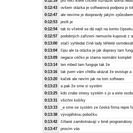
0:12:39
pro věci které chcete rozházet doma neb
0:12:43
ovšem otázka je softwarová podpora jo to
0:12:47
ale nevíme je doopravdy jakým způsobem 
0:12:53
jestli je
0:12:54
tak to včetně se dá najít na tomto čipse
0:12:57
podobných zařízení nemusíte kupovat z a
0:13:00
stačí vyhledat číně tady téhleté osmdesát 
0:13:04
čipu ale ta otázka je jak dopravy tam fungu
0:13:09
negace céčko je stama normální komplet le
0:13:14
ten mbed tam funguje tak že
0:13:16
tak jsem vám chtěla ukázat že existuje a 
0:13:20
kaček ale nevím jak na tom softwaru
0:13:23
a pak že sme si systém
0:13:25
kdo znáte stresy systém s jo a este osob
0:13:31
všichni košíky
0:13:33
_e sme se systém ze česká firma repre fan
0:13:38
vývojářskou pobočku
0:13:42
číňané zaměstnávají v brně programátory j
0:13:47
prosím vás