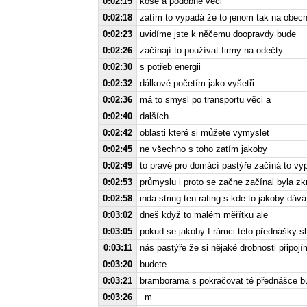
0:02:15
koše a podobné věci
0:02:18
zatím to vypadá že to jenom tak na obec
0:02:23
uvidíme jste k něčemu doopravdy bude
0:02:26
začínají to používat firmy na odečty
0:02:30
s potřeb energii
0:02:32
dálkové početím jako vyšetři
0:02:36
má to smysl po transportu věci a
0:02:40
dalších
0:02:42
oblasti které si můžete vymyslet
0:02:45
ne všechno s toho zatím jakoby
0:02:49
to pravé pro domácí pastýře začíná to vyp
0:02:53
průmyslu i proto se začne začínal byla zkr
0:02:58
inda string ten rating s kde to jakoby dáv
0:03:02
dneš když to malém měřítku ale
0:03:05
pokud se jakoby f rámci této přednášky 
0:03:11
nás pastýře že si nějaké drobnosti připojí
0:03:20
budete
0:03:21
bramborama s pokračovat té přednášce b
0:03:26
_m