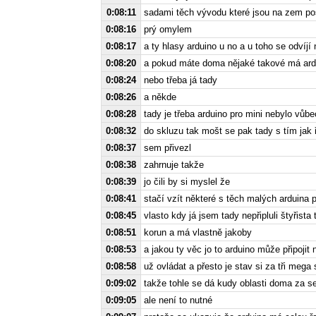
0:08:11
sadami těch vývodu které jsou na zem posu
0:08:16
prý omylem
0:08:17
a ty hlasy arduino u no a u toho se odvíjí 
0:08:20
a pokud máte doma nějaké takové má ard
0:08:24
nebo třeba já tady
0:08:26
a někde
0:08:28
tady je třeba arduino pro mini nebylo vůb
0:08:32
do skluzu tak mošt se pak tady s tím jak ř
0:08:37
sem přivezl
0:08:38
zahrnuje takže
0:08:39
jo čili by si myslel že
0:08:41
stačí vzít některé s těch malých arduina p
0:08:45
vlasto kdy já jsem tady nepřipluli štyřista 
0:08:51
korun a má vlastně jakoby
0:08:53
a jakou ty věc jo to arduino může připoji
0:08:58
už ovládat a přesto je stav si za tři meg
0:09:02
takže tohle se dá kudy oblasti doma za s
0:09:05
ale není to nutné