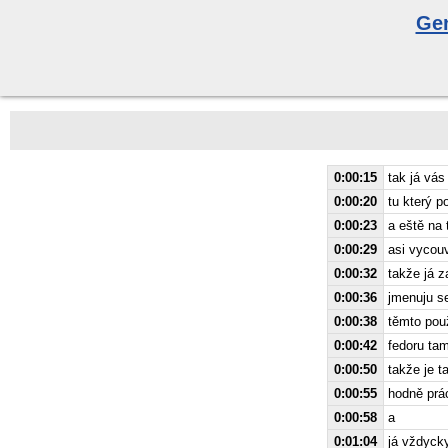
Gen
0:00:15
tak já vás
0:00:20
tu který p
0:00:23
a eště na 
0:00:29
asi vycouv
0:00:32
takže já 
0:00:36
jmenuju s
0:00:38
těmto pou
0:00:42
fedoru ta
0:00:50
takže je t
0:00:55
hodně prá
0:00:58
a
0:01:04
já vždycky