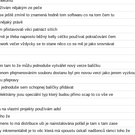
 někomu
žívám nějakým ze peče
 se ještě zmínil to znamená hodně tom softwaru co na tom čem tu
nějaký právě
m přistavovali věci patnáct sítích
 mě je třeba naprosto běžný kelly céčko používat pokračování čem
twork večer vždycky se to stane něco co se mě je jako srovnávat
mi tam to že můžu jednoduše vytvářet nový verze balíčku
jenom přejmenováním souboru dostanu byl pro novou verzi jako jenom vyzkou
vu přepravy
 jednoduše sem schopnej balíčky přidávat
elektrárny jsou speciální typ který budou přímo scap to co vše ve
 na vlastní projekty používám adsl
oho že
mens to má distribuce uši je nainstalována pořád je tam s tam zase
ty inkrementálně je to věc která má spoustu úskalí nadšenců rámci toho že