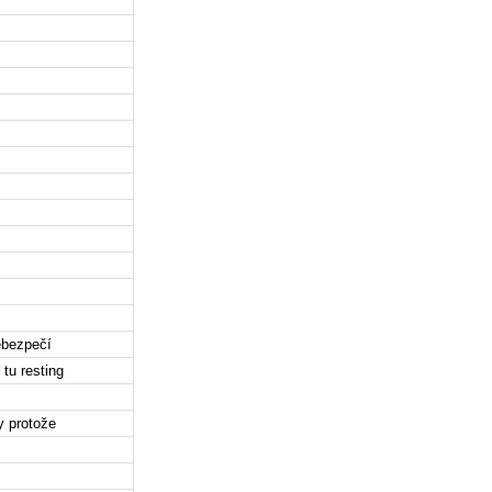
ebezpečí
tu resting
y protože