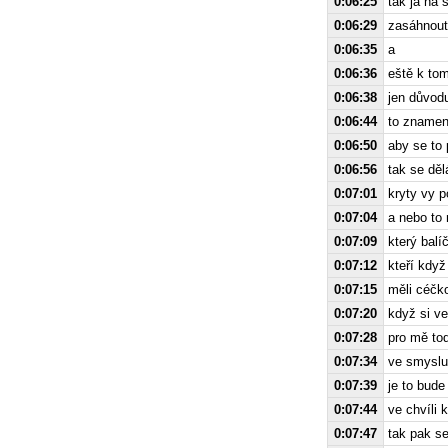
0:06:25
tak já na
0:06:29
zasáhnout
0:06:35
a
0:06:36
eště k to
0:06:38
jen důvodu
0:06:44
to znamená
0:06:50
aby se to 
0:06:56
tak se děl
0:07:01
kryty vy p
0:07:04
a nebo to 
0:07:09
který balí
0:07:12
kteří když
0:07:15
měli céčk
0:07:20
když si ve
0:07:28
pro mě tod
0:07:34
ve smyslu
0:07:39
je to bude
0:07:44
ve chvíli
0:07:47
tak pak se