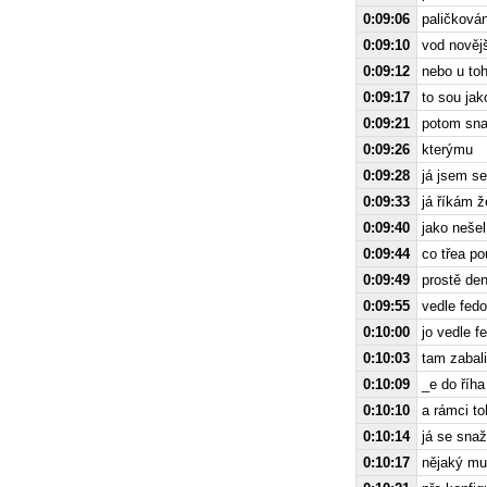
0:09:06
paličkován
0:09:10
vod novějš
0:09:12
nebo u toh
0:09:17
to sou jak
0:09:21
potom snad
0:09:26
kterýmu
0:09:28
já jsem se
0:09:33
já říkám ž
0:09:40
jako nešel
0:09:44
co třea po
0:09:49
prostě de
0:09:55
vedle fedo
0:10:00
jo vedle 
0:10:03
tam zabali
0:10:09
_e do říha
0:10:10
a rámci to
0:10:14
já se sna
0:10:17
nějaký mu