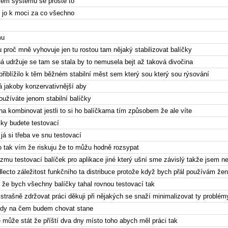
 sem systému se prostě to
 jo k moci za co všechno
mu
 proč mně vyhovuje jen tu rostou tam nějaký stabilizovat balíčky
 udržuje se tam se stala by to nemusela bejt až taková divočina
přiblížilo k těm běžném stabilní měst sem který sou který sou rýsování
á jakoby konzervativnější aby
oužíváte jenom stabilní balíčky
na kombinovat jestli to si ho balíčkama tím způsobem že ale víte
čky budete testovací
 já si třeba ve snu testovací
o tak vím že riskuju že to můžu hodně rozsypat
zmu testovací balíček pro aplikace jiné který ušní sme závislý takže jsem n
lecto záležitost funkčního ta distribuce protože když bych přál používám žen 
 že bych všechny balíčky tahal rovnou testovací tak
 strašně zdržovat práci děkuji při nějakých se snaží minimalizovat ty problém
 kdy na čem budem chovat stane
 může stát že příští dva dny místo toho abych měl práci tak