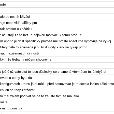
ěmto
do se nestih křiváci
en je nebo vidí balíčky pro
 tak prosím o začátku
 asi stojí za to říct _e nějakou motivaci k tomu proč _e
m ono to je dost specifický protože mě prostě absolutně vyhovuje na vývoj
 který dělá to znamená jsou to důvody který se týkají přímo
jejich vzájemných činností
ěkým že třeba na něčem shodneme
 ještě uživatelská to jsou důsledky se znamená vtom čem tu já když si
tware a co by bylo du
konfiguracích kterou já si můžu před nastavovat je to docela laciná záležitost
ebudu se tady zdržovat
do měl zájem podívat se na to že jste tam že má jako
ousta
a mi to používá