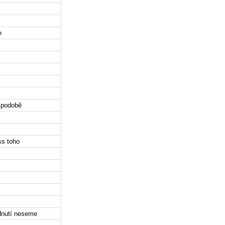
e
ý podobě
ss toho
odnutí neseme