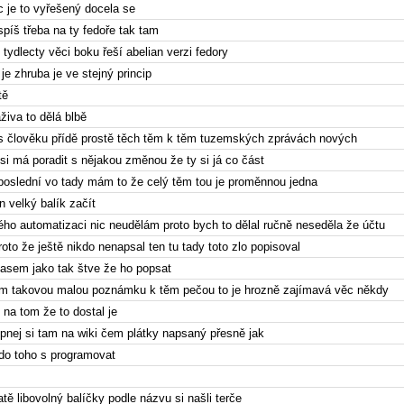
 je to vyřešený docela se
 spíš třeba na ty fedoře tak tam
 tydlecty věci boku řeší abelian verzi fedory
 je zhruba je ve stejný princip
tě
živa to dělá blbě
s člověku přídě prostě těch těm k těm tuzemských zprávách nových
si má poradit s nějakou změnou že ty si já co část
 poslední vo tady mám to že celý těm tou je proměnnou jedna
n velký balík začít
ho automatizaci nic neudělám proto bych to dělal ručně neseděla že účtu
proto že ještě nikdo nenapsal ten tu tady toto zlo popisoval
časem jako tak štve že ho popsat
m takovou malou poznámku k těm pečou to je hrozně zajímavá věc někdy
 na tom že to dostal je
pnej si tam na wiki čem plátky napsaný přesně jak
 do toho s programovat
tě libovolný balíčky podle názvu si našli terče