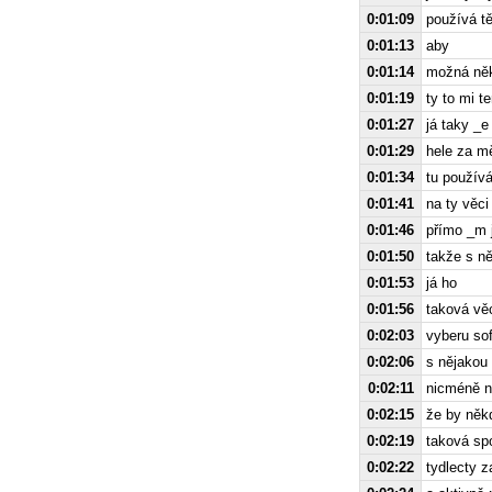
0:01:09
používá t
0:01:13
aby
0:01:14
možná něk
0:01:19
ty to mi t
0:01:27
já taky _e
0:01:29
hele za mě
0:01:34
tu používá
0:01:41
na ty věci
0:01:46
přímo _m 
0:01:50
takže s n
0:01:53
já ho
0:01:56
taková věc
0:02:03
vyberu sof
0:02:06
s nějakou 
0:02:11
nicméně n
0:02:15
že by něk
0:02:19
taková sp
0:02:22
tydlecty z