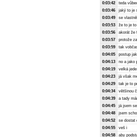
0:03:42
teda vůbec
0:03:46
jaký to je
0:03:49
se vlastně
0:03:53
že to je to
0:03:56
akorát že 
0:03:57
protože za
0:03:59
tak vobča
0:04:05
postup jak
0:04:13
no a jako
0:04:19
velká jede
0:04:23
já však mé
0:04:29
tak je to 
0:04:34
většinou 
0:04:39
a tady má
0:04:45
já jsem se
0:04:48
jsem scho
0:04:52
se dostat
0:04:55
veš i
0:04:58
aby podsta