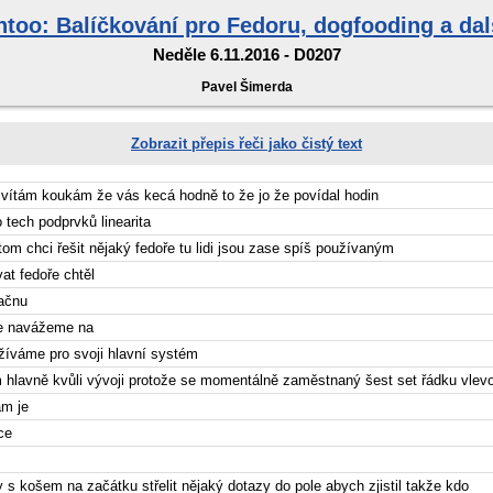
too: Balíčkování pro Fedoru, dogfooding a dalš
Neděle 6.11.2016 - D0207
Pavel Šimerda
Zobrazit přepis řeči jako čistý text
 vítám koukám že vás kecá hodně to že jo že povídal hodin
o tech podprvků linearita
tom chci řešit nějaký fedoře tu lidi jsou zase spíš používaným
at fedoře chtěl
začnu
e navážeme na
žíváme pro svoji hlavní systém
m hlavně kvůli vývoji protože se momentálně zaměstnaný šest set řádku vlev
am je
ce
 s košem na začátku střelit nějaký dotazy do pole abych zjistil takže kdo