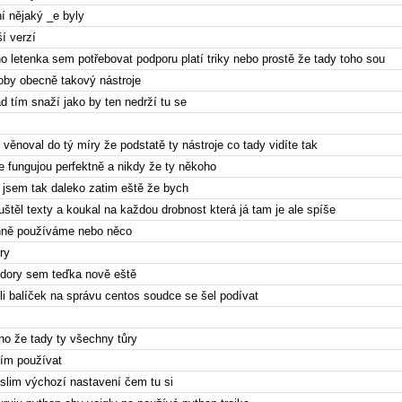
í nějaký _e byly
í verzí
o letenka sem potřebovat podporu platí triky nebo prostě že tady toho sou
oby obecně takový nástroje
 tím snaží jako by ten nedrží tu se
 věnoval do tý míry že podstatě ty nástroje co tady vidíte tak
e fungujou perfektně a nikdy že ty někoho
 jsem tak daleko zatim eště že bych
uštěl texty a koukal na každou drobnost která já tam je ale spíše
nně používáme nebo něco
ry
fedory sem teďka nově eště
li balíček na správu centos soudce se šel podívat
ho že tady ty všechny tůry
žím používat
slim výchozí nastavení čem tu si