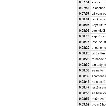
0:07:51
křičíte
0:07:52
já osobně 
0:07:57
už yum po
0:08:01
ten kdo po
0:08:05
když už to
0:08:09
okej viděl
0:08:13
aspoň za 
0:08:15
jestli se s
0:08:20
shodneme
0:08:25
takže tím 
0:08:28
to napovíd
0:08:30
ale tady j
0:08:36
se na tom 
0:08:39
znamená ne
0:08:42
no a co já
0:08:47
ještě jsem
0:08:53
za balíčky
0:08:59
takže zat
0:09:02
pro mě bon