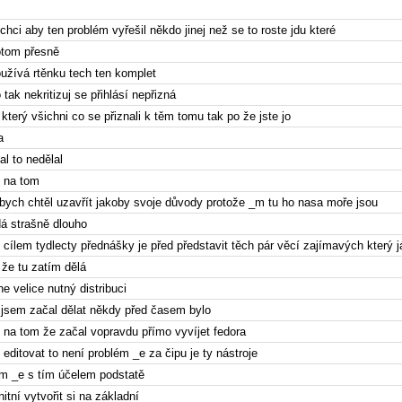
chci aby ten problém vyřešil někdo jinej než se to roste jdu které
tom přesně
užívá rtěnku tech ten komplet
 tak nekritizuj se přihlásí nepřizná
i který všichni co se přiznali k těm tomu tak po že jste jo
a
tal to nedělal
 na tom
bych chtěl uzavřít jakoby svoje důvody protože _m tu ho nasa moře jsou
á strašně dlouho
e cílem tydlecty přednášky je před představit těch pár věcí zajímavých který j
že tu zatím dělá
 velice nutný distribuci
 jsem začal dělat někdy před časem bylo
 na tom že začal vopravdu přímo vyvíjet fedora
 editovat to není problém _e za čipu je ty nástroje
ím _e s tím účelem podstatě
itní vytvořit si na základní