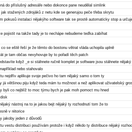
ená do příslušný adresáře nebo dokonce pane neudělal simlink
 jak stažených zdrojáků z netu kde se generujou peče třeba skrytu
tím pokusů instalaci nějakýho software tak se prostě automaticky stop a určuj
e pojistit na takže tady je to nechápe nebudeme teďka zabíhat
 co se eště řeší je že těmto do bostonu větrat vláda uchopila uplně
át je tam občas nevyhovuje by to pořadí těch patch
představíte když _e si stáhnete ručně komplet je software jsou stáhnete nějak
u například nebo stahovalo
 tu nejdřív aplikuje svoje pečivo ho tam nějaký samo o tom ty
y já většinou piju když teda mám tu možnost a než aplikovat uživatelský gro
y byli co nejblíž to moc týmu bych je pak moh pomoct mu hned
 disk
ějaký nástroj na to je jakou bejt nějaký ty rozhodnutí tom že to
esně v rétorice
ky jakoby jeden z důvodů
tu vestu distribuci používám protože i když někdo ty distribuce nějaký rozh