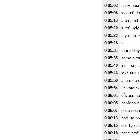
0:05:03
na ty peč
0:05:08
vlastně do
0:05:13
a při příš
0:05:20
které byly
0:05:22
my state ž
0:05:28
a
0:05:31
tam jediný
0:05:35
samo akor
0:05:40
jestli si 
0:05:46
jaké titul
0:05:50
a je určen
0:05:54
uživatelsk
0:06:01
důvodu ab
0:06:05
nabídnout
0:06:07
peče sou n
0:06:13
hodil to př
0:06:15
což typic
0:06:18
zase proč 