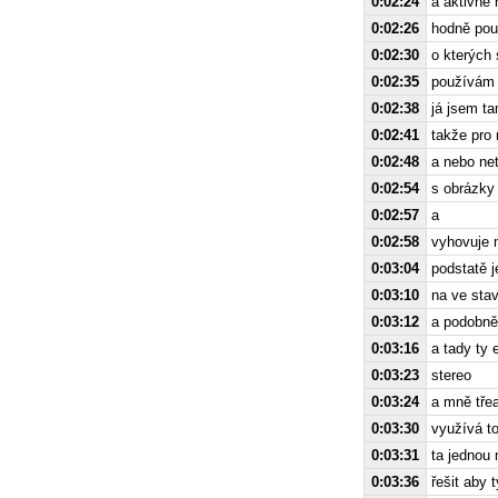
0:02:24
a aktivně
0:02:26
hodně pou
0:02:30
o kterých
0:02:35
používám 
0:02:38
já jsem ta
0:02:41
takže pro
0:02:48
a nebo ne
0:02:54
s obrázky
0:02:57
a
0:02:58
vyhovuje 
0:03:04
podstatě 
0:03:10
na ve sta
0:03:12
a podobně
0:03:16
a tady ty 
0:03:23
stereo
0:03:24
a mně třea
0:03:30
využívá t
0:03:31
ta jednou 
0:03:36
řešit aby 