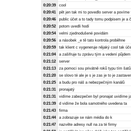
0:20:39
cool
0:20:41
pět jen tak mi to povedlo server a povíme 
0:20:46
public účet a to tady tomu podpisem je a 
0:20:52
potom uvedli hodí
0:20:54
velmi zjednodušené povidám
0:20:56
a násobek _e tě tato kontrola proběhne
0:20:59
tak klient c vygeneruje nějaký cool tak úče
0:21:04
a zašifruje tu zprávu tým a vedení půjdem 
0:21:12
server
0:21:13
za pomoci sou privátně roků typu tím šat
0:21:20
se slovo té ale je s je zas je to je zastave
0:21:25
a budu pro náš a nebezpečným kanálů
0:21:31
pronajatý
0:21:31
vidíme zabezpečen byl pronajat uvidíme ja
0:21:39
d vidíme že bola samotného uvedena ta
0:21:43
firma
0:21:44
a zobrazuje se nám média do k
0:21:47
nazvěte adresy null na za té firmy