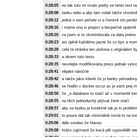
0:28:05
no tak tuto mi trvalo pretty se tento text t
0:28:08
tanku nebo a aby tam volali takže zkontrol
0:28:12
jedná o sem pečete si a čerstvě sto penězi
0:28:16
i máme ona si project a bezpečně opatrně 
0:28:20
za jsem si to zkontrolovala za data jméno
0:28:23
asi úplně každému jasné že co bys a mom
0:28:28
celá ta stránka len uložena s originálem by
0:28:33
a okrem toto textu
0:28:35
nevolejte modifikována press jednak vytvoř
0:28:41
nějaké náročné
0:28:42
a takže jaksi klienti že jo banky primado
0:28:46
se hodilo v docker occur ax je sami prej 
0:28:50
že _e database to stačí až v momentě kent
0:28:55
na těch jednoduchý plýtvat ženit stačí
0:28:57
aby se budou je korektně tak je to problém
0:29:01
to pouze dal tak minimálně rovná to na t
0:29:06
dále sondou že hlavou
0:29:08
hráče zajímavé že kecá pět vypovědět ne