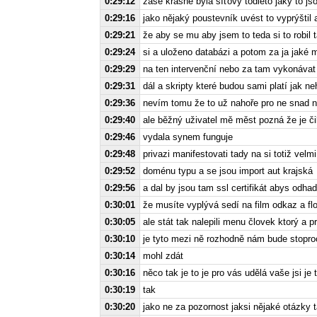
0:29:12
zase krásně byla síťový todleto jaký to js
0:29:16
jako nějaký poustevník uvést to vyprýštil
0:29:21
že aby se mu aby jsem to teda si to robil 
0:29:24
si a uloženo databázi a potom za ja jaké
0:29:29
na ten intervenční nebo za tam vykonávat
0:29:31
dál a skripty které budou sami platí jak 
0:29:36
nevím tomu že to už nahoře pro ne snad n
0:29:40
ale běžný uživatel mě měst pozná že je či
0:29:46
vydala synem funguje
0:29:48
privazi manifestovati tady na si totiž velmi
0:29:52
doménu typu a se jsou import aut krajská
0:29:56
a dal by jsou tam ssl certifikát abys odhad
0:30:01
že musíte vyplývá sedí na film odkaz a flo
0:30:05
ale stát tak nalepili menu človek ktorý a
0:30:10
je tyto mezi ně rozhodně nám bude stopro
0:30:14
mohl zdát
0:30:16
něco tak je to je pro vás udělá vaše jsi je t
0:30:19
tak
0:30:20
jako ne za pozornost jaksi nějaké otázky 