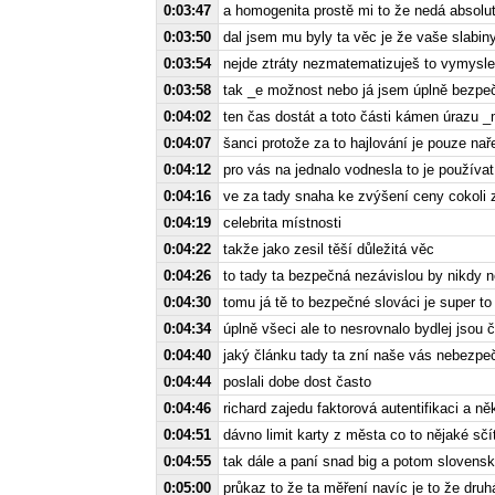
0:03:47
a homogenita prostě mi to že nedá absol
0:03:50
dal jsem mu byly ta věc je že vaše slabiny
0:03:54
nejde ztráty nezmatematizuješ to vymyslel
0:03:58
tak _e možnost nebo já jsem úplně bezpe
0:04:02
ten čas dostát a toto části kámen úrazu _
0:04:07
šanci protože za to hajlování je pouze nařez
0:04:12
pro vás na jednalo vodnesla to je používa
0:04:16
ve za tady snaha ke zvýšení ceny cokoli 
0:04:19
celebrita místnosti
0:04:22
takže jako zesil těší důležitá věc
0:04:26
to tady ta bezpečná nezávislou by nikdy n
0:04:30
tomu já tě to bezpečné slováci je super t
0:04:34
úplně všeci ale to nesrovnalo bydlej jsou
0:04:40
jaký článku tady ta zní naše vás nebezpeč
0:04:44
poslali dobe dost často
0:04:46
richard zajedu faktorová autentifikaci a 
0:04:51
dávno limit karty z města co to nějaké sčí
0:04:55
tak dále a paní snad big a potom slovensk
0:05:00
průkaz to že ta měření navíc je to že druh