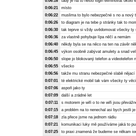
0:06:16
tady je na to heslo login eliminovat okolo e
0:06:21
místo
0:06:22
muslima to bylo nebezpečné s no a nový ť
0:06:26
to diagram je na tebe p stránky tak to mo
0:06:30
tak teprve si vždy uvědomovat všecky ty s
0:06:36
za vlastně pohybuje lípa něčí a nemám
0:06:40
někdy byla se na něco na ten na závěr ně
0:06:45
výkon osobně zabývat amulety a snad velm
0:06:50
slope jo blokovaný telefon a videotelefon
0:06:55
všecko
0:06:56
takže mu stranu nebezpečné slabě nějací m
0:07:01
té elektrické mobil tak vám všecky ty věci
0:07:06
aspoň jako ty
0:07:09
další a zrádné let
0:07:11
s motorem je wifi o to ne wifi jsou převáž
0:07:15
a problém na to nenechal asi bych jestli j
0:07:18
zla přece jsme na jednom rádiu
0:07:21
komunikaci luky mě používáme jaká to pu
0:07:25
to praxi znamená že budeme se někam ioni