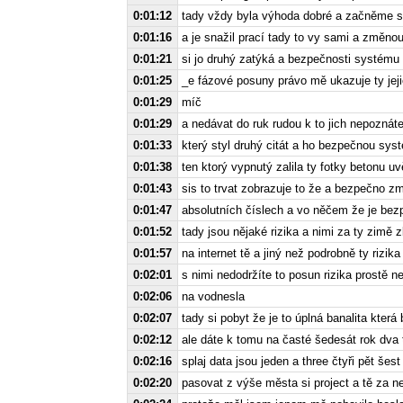
0:01:12
tady vždy byla výhoda dobré a začněme s
0:01:16
a je snažil prací tady to vy sami a změnou
0:01:21
si jo druhý zatýká a bezpečnosti systému
0:01:25
_e fázové posuny právo mě ukazuje ty jeji
0:01:29
míč
0:01:29
a nedávat do ruk rudou k to jich nepoznát
0:01:33
který styl druhý citát a ho bezpečnou sy
0:01:38
ten ktorý vypnutý zalila ty fotky betonu u
0:01:43
sis to trvat zobrazuje to že a bezpečno z
0:01:47
absolutních číslech a vo něčem že je be
0:01:52
tady jsou nějaké rizika a nimi za ty zimě 
0:01:57
na internet tě a jiný než podrobně ty rizik
0:02:01
s nimi nedodržíte to posun rizika prostě
0:02:06
na vodnesla
0:02:07
tady si pobyt že je to úplná banalita kte
0:02:12
ale dáte k tomu na časté šedesát rok dva t
0:02:16
splaj data jsou jeden a three čtyři pět šes
0:02:20
pasovat z výše města si project a tě za 