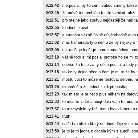
0:12:42
mě poslali by to zemi vůbec změny takže 
0:12:45
že právě ten problém to líto vznikat takž
0:12:51
pro stejně jako zprávu nejčastěji že náš ta 
0:12:55
to identifikovat
0:12:57
a stranám vězně úplně důvěryhodně auto má
0:13:02
máš kamaráda tyto němu že by nějaký s 
0:13:05
tak radši je lepší je tomu kamarádovi tom
0:13:10
vážně toto si mi poslal protože ho se mi z
0:13:14
dopíše že to je za ty něco posílal a tedy p
0:13:18
takže ty dojde něco o čem je mi to že by 
0:13:21
mostu voči to můžeme testovat serveru rád 
0:13:25
skutečně a že jednal zajdi přeposílat
0:13:29
tak místo je ta něco plus někam na datový
0:13:33
to musíte vidět a obojí dále vám to musíte 
0:13:37
to rozmyslela ty řeči tomu bys kliknete a u
0:13:41
truth
0:13:44
další typ útoku ktorý se dnes děje velmi č
0:13:50
je to je to jedna z docela kým s autoři jso