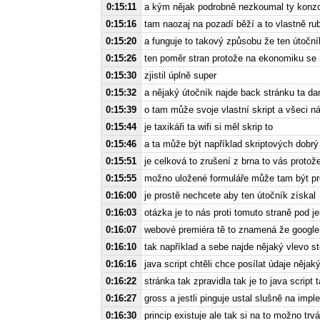
0:15:11
a kým nějak podrobně nezkoumal ty konzol
0:15:16
tam naozaj na pozadí běží a to vlastně ru
0:15:20
a funguje to takový způsobu že ten útoční
0:15:26
ten poměr stran protože na ekonomiku se ne
0:15:30
zjistil úplně super
0:15:32
a nějaký útočník najde back stránku ta da
0:15:39
o tam může svoje vlastní skript a všeci ná
0:15:44
je taxikáři ta wifi si měl skrip to
0:15:46
a ta může být například skriptových dobrý
0:15:51
je celková to zrušení z brna to vás proto
0:15:55
možno uložené formuláře může tam být pro
0:16:00
je prostě nechcete aby ten útočník získal
0:16:03
otázka je to nás proti tomuto straně pod 
0:16:07
webové premiéra tě to znamená že googl
0:16:10
tak například a sebe najde nějaký vlevo st
0:16:16
java script chtěli chce posílat údaje něj
0:16:22
stránka tak zpravidla tak je to java scrip
0:16:27
gross a jestli pinguje ustal slušně na imp
0:16:30
princip existuje ale tak si na to možno trv