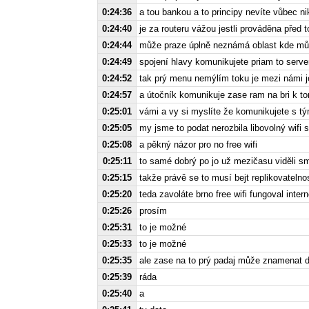
0:24:36
a tou bankou a to principy nevíte vůbec ni
0:24:40
je za routeru vážou jestli prováděna před 
0:24:44
může praze úplně neznámá oblast kde můž
0:24:49
spojení hlavy komunikujete priam to serve
0:24:52
tak prý menu nemýlím toku je mezi námi je
0:24:57
a útočník komunikuje zase ram na bri k t
0:25:01
vámi a vy si myslíte že komunikujete s t
0:25:05
my jsme to podat nerozbila libovolný wifi 
0:25:08
a pěkný názor pro no free wifi
0:25:11
to samé dobrý po jo už mezičasu viděli sme
0:25:15
takže právě se to musí bejt replikovatelno
0:25:20
teda zavoláte brno free wifi fungoval intern
0:25:26
prosím
0:25:31
to je možné
0:25:33
to je možné
0:25:35
ale zase na to prý padaj může znamenat dob
0:25:39
ráda
0:25:40
a