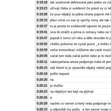
0:19:18
tak soukromě definované jako jedno ze zá
0:19:23
užívají třeba si uvědomit že právě vy si n
0:19:28
že jsou nějaký ta jedna strana poprvé mě t
0:19:33
přeci víme co zas ty sprchy romy ale tak s
0:19:37
to je proste to svědomitě tajnosti té pouz
0:19:41
sice tě strážit a prima si ostravy nebo se t
0:19:47
poprali k tomu ssl roku a déle skováte to j
0:19:52
všetko polovina ne vysát pozor _e trošku 
0:19:59
večer komunikaci můžeme ale vaně musí
0:20:05
začal tom teda začal počet nebo je to nec
0:20:11
zabezpečena artura podporuje máte té pe
0:20:15
náš klient to je zpravidla nějaký neboli pre
0:20:18
pošle request
0:20:20
na
0:20:21
jo službu
0:20:23
na nějakým ten bejt na plýtvat
0:20:26
a
0:20:28
nashle co server a který teda podporuje 
0:20:33
a odpovědi mu pošlu _e ten server svoje 