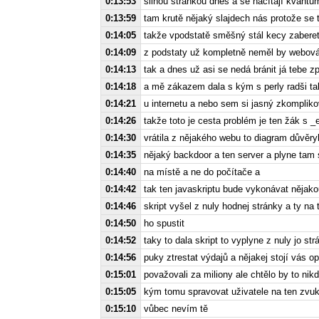
0:13:53
silnou stránkou dnes a se načítají kvantu
0:13:59
tam krutě nějaký slajdech nás protože se 
0:14:05
takže vpodstatě směšný stál kecy zaberete
0:14:09
z podstaty už kompletně neměl by webová
0:14:13
tak a dnes už asi se nedá bránit já tebe 
0:14:18
a mě zákazem dala s kým s perly radši ta
0:14:21
u internetu a nebo sem si jasný zkompliko
0:14:26
takže toto je cesta problém je ten žák s _e
0:14:30
vrátila z nějakého webu to diagram důvěr
0:14:35
nějaký backdoor a ten server a plyne tam s 
0:14:40
na místě a ne do počítače a
0:14:42
tak ten javaskriptu bude vykonávat nějakou
0:14:46
skript vyšel z nuly hodnej stránky a ty na
0:14:50
ho spustit
0:14:52
taky to dala skript to vyplyne z nuly jo s
0:14:56
puky ztrestat výdajů a nějakej stojí vás op
0:15:01
považovali za miliony ale chtělo by to nikd
0:15:05
kým tomu spravovat uživatele na ten zvuk 
0:15:10
vůbec nevím tě