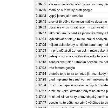
0:16:35
stě existuje ještě další způsob ochrany p
0:16:40
stará se o to velký bratr google
0:16:43
vyplý jeden jako stránku
0:16:45
a uvidí tě délku červenou hlášku dosáhne
0:16:52
obsahuje virus i trvat rady _m zamyslet m
0:16:57
jako bůh král richard za jednotlivé weby a 
0:17:01
vyhledávat a tak _e musej bral si analyzuj
0:17:05
nějaké dala skripty a nějaké parametry neb
0:17:09
na prípadě zjistí že ten velmi málo vykon
0:17:13
velkej nos to dala světového kolik to je o
0:17:18
zanalyzovat tak tu stránku považuji za n
0:17:22
tato featura googlu
0:17:24
protože to je to za to hrůza jim rozinkov
0:17:28
před implementuje různých rolí implementuje
0:17:34
už i to že napadená sako běžných uživate
0:17:37
a zřejmě velmi otravná fredym na stereo p
0:17:42
či už mluvil vo na ty zpravodajský portál 
0:17:47
googlu na to většinou primě většinou tu st