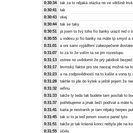
0:30:34
tak za to nějaká otázka ne ve většině trv
0:30:41
tak
0:30:43
okej
0:30:44
tak se taky
0:30:51
já jsem to tvý toho fío banky urazit red o
0:30:55
u indexu jo fío banky na máte tp smysl a
0:31:01
a oni sami vyjádření zabezpečené dostate
0:31:07
to za to že volím ta se jim rozestupu
0:31:13
ostree no uvědomit že prý jakékoli bezpečn
0:31:17
levinský faktor pro ste naozaj možná na 
0:31:23
a na zodpovědností na to kašle a vona ty 
0:31:28
takhle to jde do kytek a ještě pojem že n
0:31:32
wifinu
0:31:33
takže ty teda tak budete tam posílali to 
0:31:37
potřebujeme a jinak beží podívat a máte kra
0:31:41
karta je nestraník je tam nějaký herpes pu
0:31:45
tak si to je teď jenom source panel tyto
0:31:51
takže je tak krásná konci nebyla jde na ko
0:31:55
účely