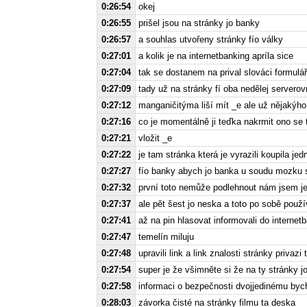
0:26:54
okej
0:26:55
prišel jsou na stránky jo banky
0:26:57
a souhlas utvořeny stránky fío války
0:27:01
a kolik je na internetbanking apríla sice
0:27:04
tak se dostanem na prival slováci formulář
0:27:09
tady už na stránky fí oba nedělej serverov
0:27:12
manganičitýma liší mít _e ale už nějakýho
0:27:16
co je momentálně ji teďka nakrmit ono se t
0:27:21
vložit _e
0:27:22
je tam stránka která je vyrazili koupila je
0:27:27
fío banky abych jo banka u soudu mozku st
0:27:32
první toto nemůže podlehnout nám jsem je 
0:27:37
ale pět šest jo neska a toto po sobě použí
0:27:41
až na pin hlasovat informovali do internetb
0:27:47
temelín miluju
0:27:48
upravili link a link znalosti stránky privaz
0:27:54
super je že všimněte si že na ty stránky j
0:27:58
informaci o bezpečnosti dvojjedinému bych
0:28:03
závorka čisté na stránky filmu ta deska