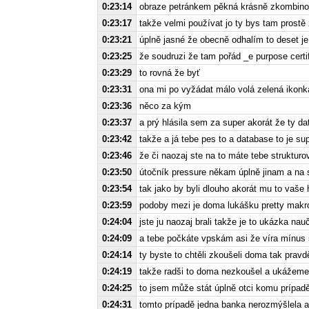
0:23:14
obraze petránkem pěkná krásně zkombin
0:23:17
takže velmi používat jo ty bys tam prostě
0:23:21
úplně jasné že obecně odhalím to deset je
0:23:25
že soudruzi že tam pořád _e purpose certifi
0:23:29
to rovná že byť
0:23:31
ona mi po vyžádat málo volá zelená ikonka
0:23:36
něco za kým
0:23:37
a prý hlásila sem za super akorát že ty d
0:23:42
takže a já tebe pes to a database to je sup
0:23:46
že či naozaj ste na to máte tebe strukturo
0:23:50
útočník pressure někam úplně jinam a na s
0:23:54
tak jako by byli dlouho akorát mu to vaše 
0:23:59
podoby mezi je doma lukášku pretty makro 
0:24:04
jste ju naozaj brali takže je to ukázka nau
0:24:09
a tebe počkáte vpskám asi že víra mínus 
0:24:14
ty byste to chtěli zkoušeli doma tak prav
0:24:19
takže radši to doma nezkoušel a ukážeme 
0:24:25
to jsem může stát úplně otci komu prípadě
0:24:31
tomto prípadě jedna banka nerozmýšlela a 