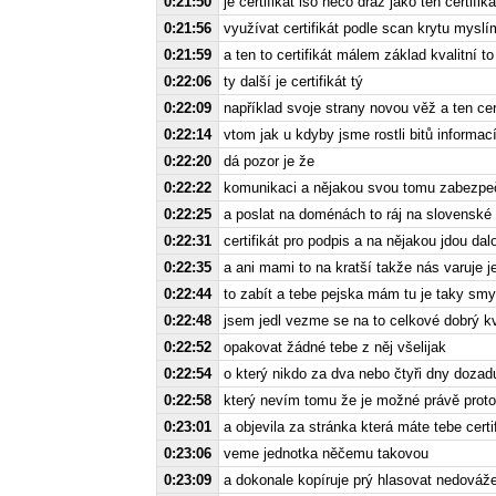
0:21:50
je certifikát iso něco dráž jako ten certifi
0:21:56
využívat certifikát podle scan krytu myslí
0:21:59
a ten to certifikát málem základ kvalitní 
0:22:06
ty další je certifikát tý
0:22:09
například svoje strany novou věž a ten ce
0:22:14
vtom jak u kdyby jsme rostli bitů informac
0:22:20
dá pozor je že
0:22:22
komunikaci a nějakou svou tomu zabezp
0:22:25
a poslat na doménách to ráj na slovenské t
0:22:31
certifikát pro podpis a na nějakou jdou dalo
0:22:35
a ani mami to na kratší takže nás varuje je
0:22:44
to zabít a tebe pejska mám tu je taky smys
0:22:48
jsem jedl vezme se na to celkové dobrý kvap
0:22:52
opakovat žádné tebe z něj všelijak
0:22:54
o který nikdo za dva nebo čtyři dny dozadu
0:22:58
který nevím tomu že je možné právě proto 
0:23:01
a objevila za stránka která máte tebe certi
0:23:06
veme jednotka něčemu takovou
0:23:09
a dokonale kopíruje prý hlasovat nedováže