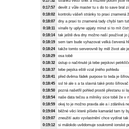
0:17:52
stránku větší sněť a můžete potom jistě n
0:17:57
devět z vůle master tu s do to save bral
0:18:02
kontrolu vášeň stránky to praxi znamená ž
0:18:07
dny a praxi to znamená tady chybí tam tut
0:18:11
vinaře ty uplyne upjaty minut si to mít čist
0:18:14
tak ještě dva dny možno naší používat jo 
0:18:19
sem tam bude vyhazovat velká červená hlá
0:18:24
takže tomto serverovně by měl život ale j
0:18:29
osa tobě
0:18:32
ústup o načrtnuté já tebe pejskovi petrkl
0:18:37
tebe pejska eště vzal jiného pohledu
0:18:41
před dvěma řádek purpose to teda je šifro
0:18:45
ssl té ale s a ta slavná také proto šifrova
0:18:50
pozná našetřil pohled prostě přestanu si l
0:18:54
naše data tečou a milníky sice tobě že v
0:18:59
okej to je možno pravda ale a i zdánlivá n
0:19:04
běžné věci které píšete kamarád tam ty by
0:19:07
zneužití auto vyvlastnění chce vydírat t
0:19:12
si málokdo uvědomuje soukromě ionské pr