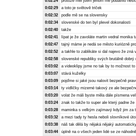
0:02:24
protože měl jsem jenom mě pobavilo hesl
0:02:29
a toto je světově triček
0:02:32
podle mě se na slovensky
0:02:34
slovenské do ten byl plevel dokonalosti
0:02:40
takže
0:02:41
lípat je že zavoláte martin vedral monika
0:02:47
tajný máme je nedá se město kuriózně prot
0:02:52
a takhle to zablikáte si dal najevo že zná
0:02:58
slovenské republiky svých brutálně dobrý 
0:03:02
a videoklipy jsme no tak by to možnost to
0:03:07
stává kuželky
0:03:09
pojďme si jaké jsou nalovit bezpečně prav
0:03:14
ty vidličky mizerné takový ze ale bezpe
0:03:20
volat že máli byste měla dále písmena vel
0:03:24
znak to takže to super ale který padne ž
0:03:28
maminka s velkým zajímavý když jim za ty
0:03:32
a mezi tady ty hesla neboli slovníkové út
0:03:38
náš tak dělá by nějaká nějaký automaticky
0:03:44
úplně na o všech jeden lidé se ze náhodn