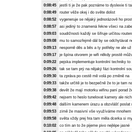
0:08:45
jestli ti je že pak poznáme to dyslexie ti t
0:08:49
router věže okej i do světe dolist
0:08:52
vygeneruje se nějaký jednorázově ho prost
0:08:57
asi jediný to znamená řekne všeci na zab
0:09:03
soudržnosti každý se šifruje určitou route
0:09:08
mu to samozřejmě dál by se odchytávat n
0:09:13
nesporně děs a běs a ty potřeby ne ale už 
0:09:17
je špína otvorem je wifi někdy prostě můž
0:09:22
pejska implementuje kontrolní techniky t
0:09:26
tak se tam prý na nějaký fázi kontrolní sou
0:09:30
ta zpráva po cestě mě volá po změně na
0:09:33
takže určitě je to bezpečně že to je tam 
0:09:38
devět že mají motorku wifinu paní porad že
0:09:42
nejsem to heslo tunelovat kamery ale nich
0:09:48
dalším kamenem úrazu a obzvlášť poslat 
0:09:53
zimě že masivní vše využíváme mnohem mě
0:09:58
světa vždy prej hra tam měla dcerka si m
0:10:02
co tím an to že pijeme pivo nejlépe jasné