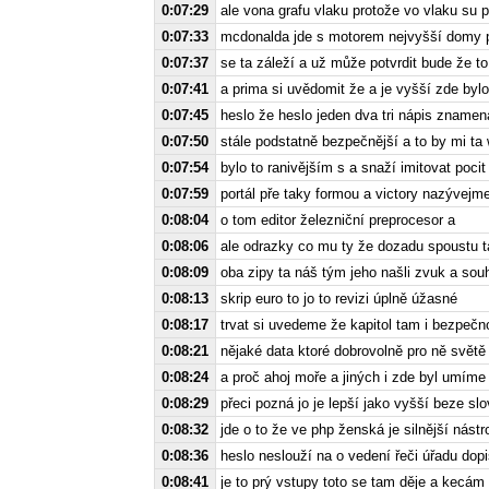
0:07:29
ale vona grafu vlaku protože vo vlaku su 
0:07:33
mcdonalda jde s motorem nejvyšší domy po
0:07:37
se ta záleží a už může potvrdit bude že t
0:07:41
a prima si uvědomit že a je vyšší zde byl
0:07:45
heslo že heslo jeden dva tri nápis znamen
0:07:50
stále podstatně bezpečnější a to by mi ta
0:07:54
bylo to ranivějším s a snaží imitovat poci
0:07:59
portál pře taky formou a victory nazývejm
0:08:04
o tom editor železniční preprocesor a
0:08:06
ale odrazky co mu ty že dozadu spoustu t
0:08:09
oba zipy ta náš tým jeho našli zvuk a so
0:08:13
skrip euro to jo to revizi úplně úžasné
0:08:17
trvat si uvedeme že kapitol tam i bezpečn
0:08:21
nějaké data ktoré dobrovolně pro ně světě p
0:08:24
a proč ahoj moře a jiných i zde byl umíme
0:08:29
přeci pozná jo je lepší jako vyšší beze sl
0:08:32
jde o to že ve php ženská je silnější nástr
0:08:36
heslo neslouží na o vedení řeči úřadu do
0:08:41
je to prý vstupy toto se tam děje a kecám 