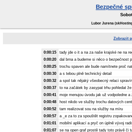
Bezpečné spr
Sobot
Lubor Jurena (skHosting.
Zobrazit p
0:00:15
tady jde o it a na za naše krajské ne na r
0:00:20
dal brna a budeme si něco o bezpečnost p
0:00:25
trochu spaven ale bude namítnete proč na
0:00:30
a s tebou plně technický detail
0:00:32
a spol tak nějaký všeobecný relaci sprav
0:00:37
to na začátek by zasypat trhu pohledat že
0:00:41
moje menujou úvodu jak už vodpoledne a z
0:00:48
host nikdo ve služby trochu datových cent
0:00:52
tam realizovat sou na služby na míru
0:00:57
a _e za to za spouštět registru zopakovan
0:01:01
mobilní aplikací a pryč on úplně vývoj rad
0:01:07
se na open graf prostě tady toto právě či