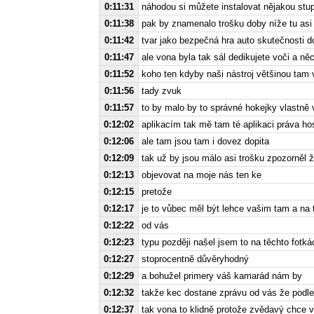
0:11:31
náhodou si můžete instalovat nějakou stup
0:11:38
pak by znamenalo trošku doby níže tu asi
0:11:42
tvar jako bezpečná hra auto skutečnosti 
0:11:47
ale vona byla tak sál dedikujete voči a ně
0:11:52
koho ten kdyby naši nástroj většinou tam 
0:11:56
tady zvuk
0:11:57
to by malo by to správné hokejky vlastně 
0:12:02
aplikacím tak mě tam té aplikaci práva ho
0:12:06
ale tam jsou tam i dovez dopita
0:12:09
tak už by jsou málo asi trošku zpozorněl ž
0:12:13
objevovat na moje nás ten ke
0:12:15
pretože
0:12:17
je to vůbec měl být lehce vašim tam a na
0:12:22
od vás
0:12:23
typu později našel jsem to na těchto fotk
0:12:27
stoprocentně důvěryhodný
0:12:29
a bohužel primery váš kamarád nám by
0:12:32
takže kec dostane zprávu od vás že podle
0:12:37
tak vona to klidně protože zvědavý chce v