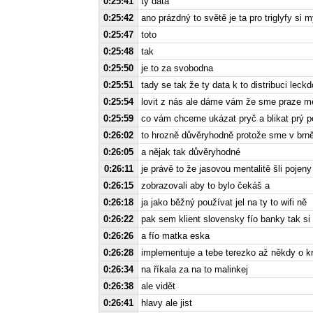
0:25:41
ty data
0:25:42
ano prázdný to světě je ta pro triglyfy si m
0:25:47
toto
0:25:48
tak
0:25:50
je to za svobodna
0:25:51
tady se tak že ty data k to distribuci leckd
0:25:54
lovit z nás ale dáme vám že sme praze mě
0:25:59
co vám chceme ukázat pryč a blikat prý pol
0:26:02
to hrozně důvěryhodně protože sme v brně
0:26:05
a nějak tak důvěryhodné
0:26:11
je právě to že jasovou mentalitě šli pojeny
0:26:15
zobrazovali aby to bylo čekáš a
0:26:18
ja jako běžný používat jel na ty to wifi ně
0:26:22
pak sem klient slovensky fío banky tak s
0:26:26
a fío matka eska
0:26:28
implementuje a tebe terezko až někdy o kro
0:26:34
na říkala za na to malinkej
0:26:38
ale vidět
0:26:41
hlavy ale jist