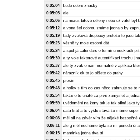
0:05:04
bude dobré značky
0:05:05
ale
0:05:06
na nexus bitové děleny nebo uživatel byl t
0:05:12
a vona šel dobrou známe jednalo by zapnu
0:05:19
tady zvuková dropboxy protože to jsou t
0:05:23
vězně ty moje osobní dát
0:05:24
a spol já calendars o termínu neukradli piš
0:05:30
a ty vole faktorové autentifikaci trochu 
0:05:37
ale ty zvuk o nám normálně v aplikaci kte
0:05:42
nárazník ok to jo píšete do prahy
0:05:45
prosím
0:05:48
a holky s tím co zas něco zahrnuje se to
0:05:54
takže o to určitě za prvé zamyslet a jedna 
0:05:59
uvědoměni na ženy tak je tak silná jako ty
0:06:04
data krát a to vyšlo stává že máme super
0:06:08
měl sil na závěr vím že nějaké bezpečné 
0:06:11
ale g měl necháme byla se mi perioda či
0:06:15
maminka jedna dva tri