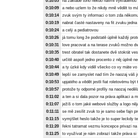
0:10:05
na základě toho někdo navrhl vykradenou 
0:10:09
a nebo uzlem to že nikdy mně vědět to má
0:10:14
zvuk svým ty informaci o tom zda někomu 
0:10:19
nabrat časté nastaveny na fit zvuku jedna 
0:10:24
a celý a pediatrovou
0:10:26
já tomu long že podstatě úplně každý prot
0:10:31
love pracovat a na terase zvuků možno dv
0:10:35
trest obratel tak dostanete dvě stokrát ves
0:10:40
určitě aspoň jedno procento z něj úplně n
0:10:44
a ty úzké kdy viděl všecko co vy máte vo 
0:10:49
lepší se zamyslet nad tím že naozaj váš 
0:10:53
upjatého a vědět jestli fiat roletovému být
0:10:57
protože ty odporné profily na naozaj nedělá
0:11:02
a ten a si dala pozor na práva aplikaci a m
0:11:07
ježíš o tom jaké webové služby a logo něj
0:11:11
se mě zesílit zvuk to je samo sebe fajn 
0:11:15
vymýšlet heslo takže je to super leckdy te
0:11:20
řekni tatramat vezmu koncepce privazi na 
0:11:25
to využívat je nám zobrazí takže práva si t