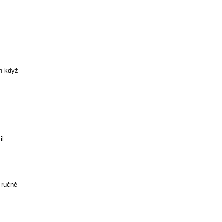
n když
il
 ručně