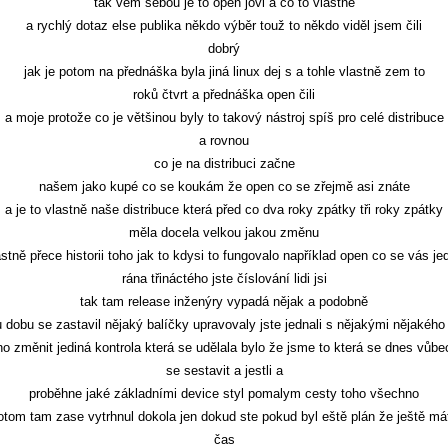
tak vem sebou je to open jovi a co to vlastně
a rychlý dotaz else publika někdo výběr touž to někdo viděl jsem čili
dobrý
jak je potom na přednáška byla jiná linux dej s a tohle vlastně zem to
roků čtvrt a přednáška open čili
a moje protože co je většinou byly to takový nástroj spíš pro celé distribuce
a rovnou
co je na distribuci začne
našem jako kupé co se koukám že open co se zřejmě asi znáte
a je to vlastně naše distribuce která před co dva roky zpátky tři roky zpátky
měla docela velkou jakou změnu
astně přece historii toho jak to kdysi to fungovalo například open co se vás je
rána třináctého jste číslování lidi jsi
tak tam release inženýry vypadá nějak a podobně
 dobu se zastavil nějaký balíčky upravovaly jste jednali s nějakými nějakého 
no změnit jediná kontrola která se udělala bylo že jsme to která se dnes vůbe
se sestavit a jestli a
proběhne jaké základními device styl pomalym cesty toho všechno
otom tam zase vytrhnul dokola jen dokud ste pokud byl eště plán že ještě má
čas