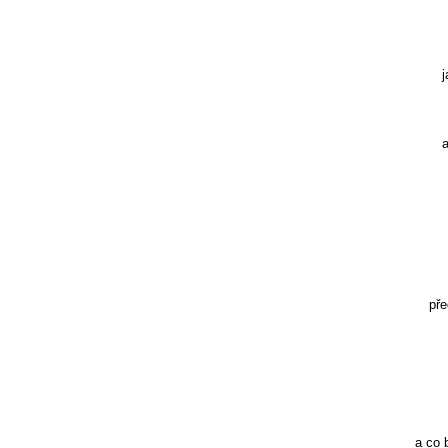
j
a
pře
a co 