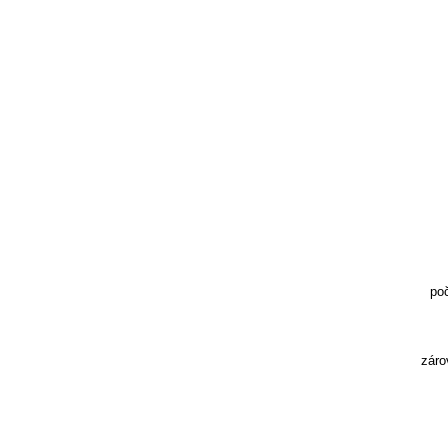
poč
záro