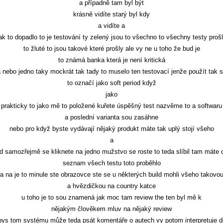
a případně tam byl být
krásně vidíte starý byl kdy
a vidíte a
ak to dopadlo to je testování ty zelený jsou to všechno to všechny testy proš
to žluté to jsou takové které prošly ale vy ne u toho že bud je
to známá banka která je není kritická
 nebo jedno taky mockrát tak tady to muselo ten testovací jenže použít tak 
to označí jako soft period když
jako
prakticky to jako mě to položené kuřete úspěšný test nazvěme to a softwaru
a poslední varianta sou zasáhne
nebo pro když byste vydávají nějaký produkt máte tak uplý stojí všeho
a
d samozřejmě se kliknete na jedno mužstvo se roste to teda slíbil tam máte 
seznam všech testu toto proběhlo
a na je to minule ste obrazovce ste se u některých build mohli všeho takovo
a hvězdičkou na country katce
u toho je to sou znamená jak moc tam review the ten byl mě k
nějakým člověkem mluv na nějaký review
bys tom systému může teda psát komentáře o autech vy potom interpretuje 