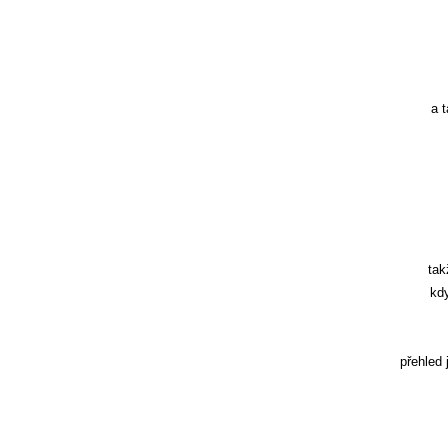
a 
tak
kdy
přehled 