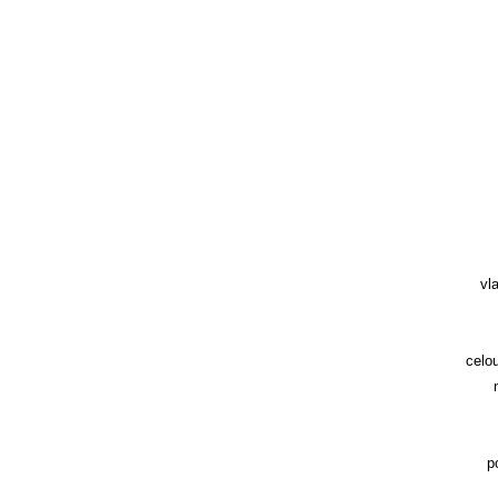
vl
celou
p