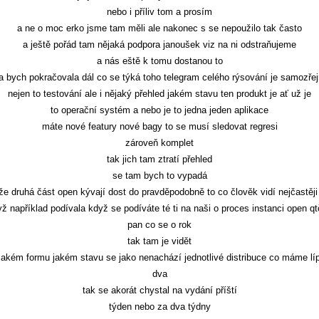
nebo i příliv tom a prosím
a ne o moc erko jsme tam měli ale nakonec s se nepoužilo tak často
a ještě pořád tam nějaká podpora janoušek viz na ni odstraňujeme
a nás eště k tomu dostanou to
ta bych pokračovala dál co se týká toho telegram celého rýsování je samozře
nejen to testování ale i nějaký přehled jakém stavu ten produkt je ať už je
to operační systém a nebo je to jedna jeden aplikace
máte nové featury nové bagy to se musí sledovat regresi
zároveň komplet
tak jich tam ztratí přehled
se tam bych to vypadá
že druhá část open kývají dost do pravděpodobně to co člověk vidí nejčastěji
ž například podívala když se podíváte té ti na naši o proces instanci open q
pan co se o rok
tak tam je vidět
jakém formu jakém stavu se jako nenachází jednotlivé distribuce co máme líp
dva
tak se akorát chystal na vydání příští
týden nebo za dva týdny