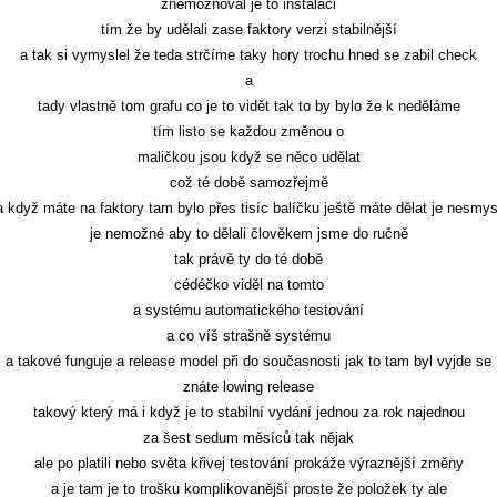
znemožňoval je to instalaci
tím že by udělali zase faktory verzi stabilnější
a tak si vymyslel že teda strčíme taky hory trochu hned se zabil check
a
tady vlastně tom grafu co je to vidět tak to by bylo že k neděláme
tím listo se každou změnou o
maličkou jsou když se něco udělat
což té době samozřejmě
a když máte na faktory tam bylo přes tisíc balíčku ještě máte dělat je nesmys
je nemožné aby to dělali člověkem jsme do ručně
tak právě ty do té době
cédéčko viděl na tomto
a systému automatického testování
a co víš strašně systému
a takové funguje a release model při do současnosti jak to tam byl vyjde se
znáte lowing release
takový který má i když je to stabilní vydání jednou za rok najednou
za šest sedum měsíců tak nějak
ale po platili nebo světa křivej testování prokáže výraznější změny
a je tam je to trošku komplikovanější proste že položek ty ale