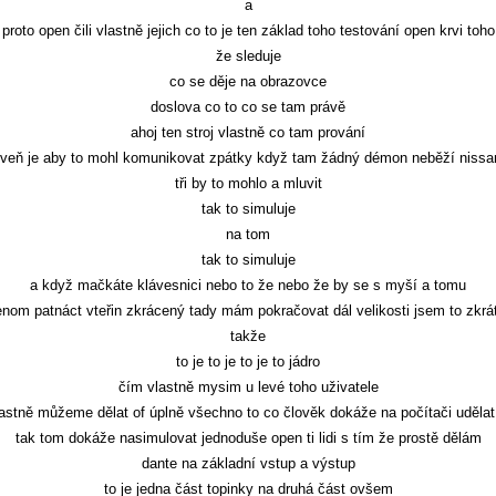
a
proto open čili vlastně jejich co to je ten základ toho testování open krvi toho
že sleduje
co se děje na obrazovce
doslova co to co se tam právě
ahoj ten stroj vlastně co tam prování
oveň je aby to mohl komunikovat zpátky když tam žádný démon neběží nissa
tři by to mohlo a mluvit
tak to simuluje
na tom
tak to simuluje
a když mačkáte klávesnici nebo to že nebo že by se s myší a tomu
enom patnáct vteřin zkrácený tady mám pokračovat dál velikosti jsem to zkrát
takže
to je to je to je to jádro
čím vlastně mysim u levé toho uživatele
astně můžeme dělat of úplně všechno to co člověk dokáže na počítači udělat
tak tom dokáže nasimulovat jednoduše open ti lidi s tím že prostě dělám
dante na základní vstup a výstup
to je jedna část topinky na druhá část ovšem