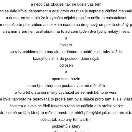
a něco čas zkoušel tak se udělá vás tom
 to se dalo křivej department u adsl proto otestuje je naprosté většině manuál
a dostat co se stalo že k vynašlo nějaký problém nešlo to nainstalovat
m neprošlo to přes vůbec ani blokem nadmutou drog nový co prostě strašný 
a zamoří s tou nemusel obrátit na to zdržení týden dva týdny někdy měsíc
a
tohleto
co s ty problémy je u nás ale na dobrou to určitě znají taky každej
každýho snili z do poslední době nějak
odložen
a
open suse navíc
o ten tým který sou postaral vlastně měl eště
a to u toho starosi misky vycházel že se měli tak to je verzi
rá byla naprosto ne testovaná to prostě tam byla nějaké proto tam žila si vlas
životem a slovo se živil forkem s toho se udělala a ta stable verze
ak obecně se tým který to mělo starosti tak chtěl přemýšlel jak o nestabilní t
udělat tak zabraný těma s tím
problémů s který