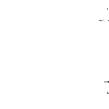
a
nešlo _
kte
t