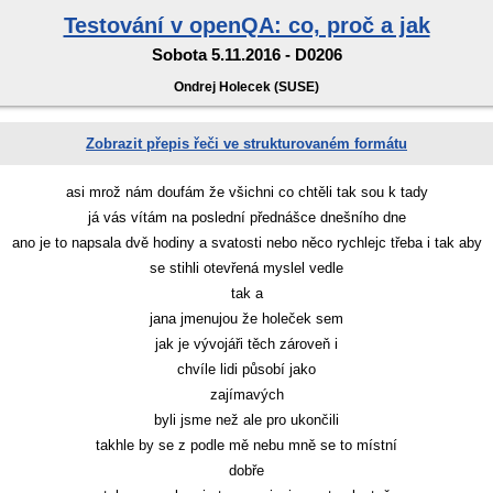
Testování v openQA: co, proč a jak
Sobota 5.11.2016 - D0206
Ondrej Holecek (SUSE)
Zobrazit přepis řeči ve strukturovaném formátu
asi mrož nám doufám že všichni co chtěli tak sou k tady
já vás vítám na poslední přednášce dnešního dne
ano je to napsala dvě hodiny a svatosti nebo něco rychlejc třeba i tak aby
se stihli otevřená myslel vedle
tak a
jana jmenujou že holeček sem
jak je vývojáři těch zároveň i
chvíle lidi působí jako
zajímavých
byli jsme než ale pro ukončili
takhle by se z podle mě nebu mně se to místní
dobře