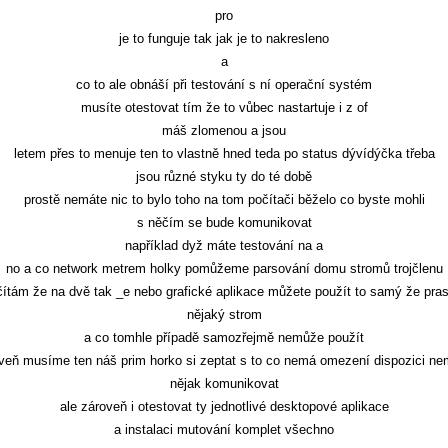
pro
je to funguje tak jak je to nakresleno
a
co to ale obnáší při testování s ní operační systém
musíte otestovat tím že to vůbec nastartuje i z of
máš zlomenou a jsou
letem přes to menuje ten to vlastně hned teda po status dývídýčka třeba
jsou různé styku ty do té době
prostě nemáte nic to bylo toho na tom počítači běželo co byste mohli
s něčím se bude komunikovat
například dyž máte testování na a
no a co network metrem holky pomůžeme parsování domu stromů trojčlenu
ítám že na dvě tak _e nebo grafické aplikace můžete použít to samý že pra
nějaký strom
a co tomhle případě samozřejmě nemůže použít
veň musíme ten náš prim horko si zeptat s to co nemá omezení dispozici n
nějak komunikovat
ale zároveň i otestovat ty jednotlivé desktopové aplikace
a instalaci mutování komplet všechno