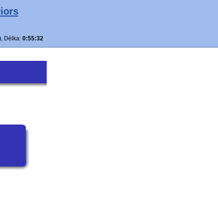
iors
)
, Délka:
0:55:32