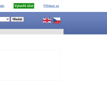
akt
Vytvořit účet
Přihlásit se