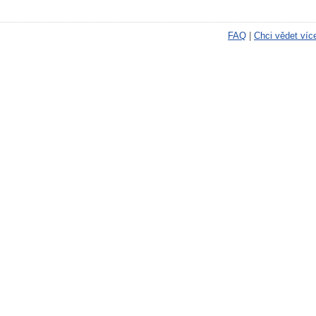
FAQ
|
Chci vědet víc