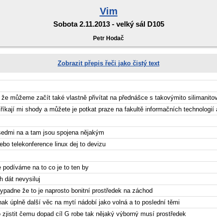
Vim
Sobota 2.11.2013 - velký sál D105
Petr Hodač
Zobrazit přepis řeči jako čistý text
 že můžeme začít také vlastně přivítat na přednášce s takovýmito silimani
 říkají mi shody a můžete je potkat praze na fakultě informačních technologií 
sedmi na a tam jsou spojena nějakým
ebo telekonference linux dej to devizu
 podíváme na to co je to ten by
h dát nevysiluj
ypadne že to je naprosto bonitní prostředek na záchod
nak úplně další věc na mytí nádobí jako volná a to poslední těmi
 zjistit čemu dopad cíl G robe tak nějaký výborný musí prostředek