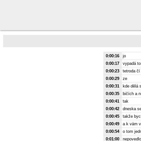
0:00:16
jo
0:00:17
vypadá to
0:00:23
tetroda čí
0:00:29
ze
0:00:31
kde dělá 
0:00:35
bičích a n
0:00:41
tak
0:00:42
dneska se
0:00:45
takže byc
0:00:49
a k vám v
0:00:54
o tom jed
0:01:00
nepovedlo