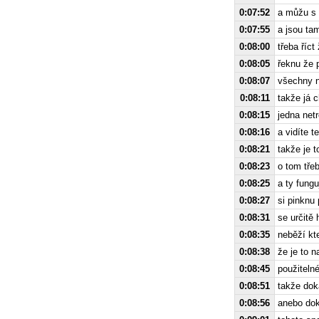
0:07:52
a můžu s
0:07:55
a jsou ta
0:08:00
třeba říc
0:08:05
řeknu že 
0:08:07
všechny 
0:08:11
takže já 
0:08:15
jedna netr
0:08:16
a vidíte t
0:08:21
takže je 
0:08:23
o tom tře
0:08:25
a ty fungu
0:08:27
si pinknu 
0:08:31
se určitě
0:08:35
neběží kt
0:08:38
že je to 
0:08:45
použiteln
0:08:51
takže dok
0:08:56
anebo dok