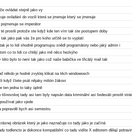
že ovládat stejně jako vy
uje ovládání do vozili která se jmenuje který se jmenuje
 pojmenuje se imperátor
 té prostě protože ste když kde ten vím tak ste postupem doby
o tak jako pak vás že pro koho určitě se to vyplatí
tak je to lidi shodně programujou snědl programátory nebo jaký admin i
tom co to lidi co chtějí jako mě něco hezkýho
 této bylo to není tak jako což naše babička ve třicátý mail tak
ď někdo je hodně zvyklej klikat na těch windowsech
li když čtete psát nějaky milión žákovi
se ten jedna to taky úplně
 tišnovskej tady asi tam byly napsán data kriminální asi šedesáti prostě strá
 používat jako vjede
da popravdě bych asi semestru
krásnej obrázek který je jako naznačuje co tady jako je začíná
ady todlencto je dokonce kompatibilní co tady vidíte X editorem dělají potravi