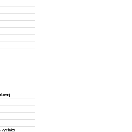
nkovej
n vychází