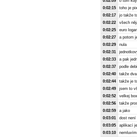
0:02:09
o tom když
0:02:15
toho je pi
0:02:17
jo takže t
0:02:22
všech něja
0:02:25
euro loga
0:02:27
a potom j
0:02:29
nula
0:02:31
jednotkov
0:02:33
a pak jed
0:02:37
podle deb
0:02:40
takže dva
0:02:44
takže je t
0:02:49
jsem to v
0:02:52
velkej box
0:02:56
takže pros
0:02:59
a jako
0:03:01
dost není
0:03:05
aplikací j
0:03:10
nemluvím 