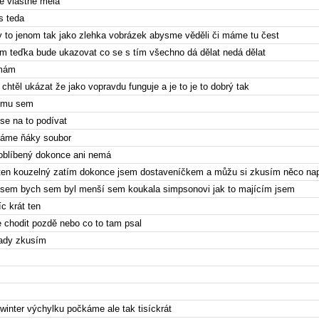
e vlastně měla
s teda
y to jenom tak jako zlehka vobrázek abysme věděli či máme tu čest
m teďka bude ukazovat co se s tím všechno dá dělat nedá dělat
 mám
htěl ukázat že jako vopravdu funguje a je to je to dobrý tak
tomu sem
e na to podívat
děláme ňáky soubor
oblíbený dokonce ani nemá
ten kouzelný zatím dokonce jsem dostaveníčkem a můžu si zkusím něco na
a sem bych sem byl menší sem koukala simpsonovi jak to majícím jsem
íc krát ten
 chodit pozdě nebo co to tam psal
 tady zkusím
inter výchylku počkáme ale tak tisíckrát