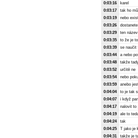
0:03:16
karel
0:03:17
tak ho mů
0:03:19
nebo exist
0:03:26
dostanete
0:03:29
ten název
0:03:35
to že je t
0:03:39
se naučit 
0:03:44
a nebo po
0:03:48
takže tady
0:03:52
určitě ne
0:03:54
nebo poku
0:03:59
anebo jest
0:04:04
to je tak 
0:04:07
i když pan
0:04:17
nalovit to
0:04:19
ale to te
0:04:24
tak
0:04:25
T jako je 
0:04:31
takže je t