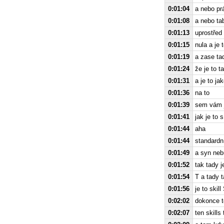
0:01:04
a nebo pr
0:01:08
a nebo tab
0:01:13
uprostřed
0:01:15
nula a je 
0:01:19
a zase ta
0:01:24
že je to t
0:01:31
a je to j
0:01:36
na to
0:01:39
sem vám j
0:01:41
jak je to 
0:01:44
aha
0:01:44
standardn
0:01:49
a syn neb
0:01:52
tak tady j
0:01:54
T a tady t
0:01:56
je to skil
0:02:02
dokonce t
0:02:07
ten skills