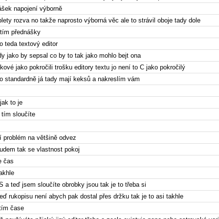
ášek napojení výborně
lety rozva no takže naprosto výborná věc ale to strávil oboje tady dole
 tím přednášky
to teda textový editor
dy jako by sepsal co by to tak jako mohlo bejt ona
akové jako pokročili trošku editory textu jo není to C jako pokročilý
ako standardně já tady mají keksů a nakreslím vám
ak to je
s tím sloučíte
í problém na většině odvez
udem tak se vlastnost pokoj
e čas
akhle
l S a teď jsem sloučíte obrobky jsou tak je to třeba si
eď rukopisu není abych pak dostal přes držku tak je to asi takhle
 tím čase