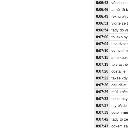
0:06:43
všechno c
0:06:46
a měl tři 
0:06:49
řeknu přij
0:06:51
vidíte že
0:06:54
tady do v
0:07:00
to jako b
0:07:04
i na dvoj
0:07:10
vy uvidíte
0:07:15
sme koukal
0:07:19
to vlastně
0:07:20
dostal je
0:07:22
takže kdy
0:07:26
dají dělat 
0:07:29
můžu něco
0:07:33
nebo taky
0:07:37
my přijde 
0:07:39
potom mů
0:07:42
tady to ž
0:07:47
očkem za 