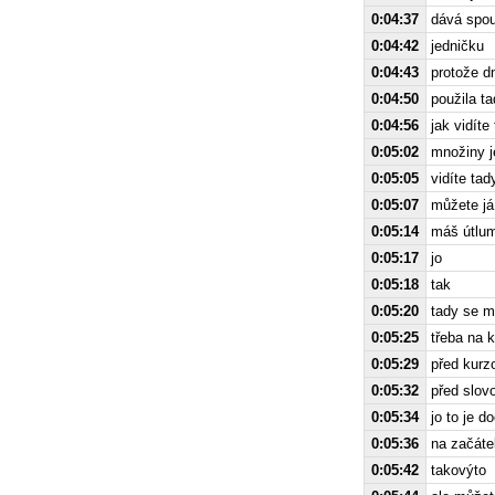
0:04:37
dává spou
0:04:42
jedničku
0:04:43
protože d
0:04:50
použila t
0:04:56
jak vidít
0:05:02
množiny j
0:05:05
vidíte tad
0:05:07
můžete já
0:05:14
máš útlum
0:05:17
jo
0:05:18
tak
0:05:20
tady se m
0:05:25
třeba na 
0:05:29
před kurz
0:05:32
před slov
0:05:34
jo to je d
0:05:36
na začáte
0:05:42
takovýto