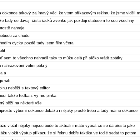
m dokonce takový zajímavý věci že vtom příkazovým režimu že jsme viděli 
t že tady se dávají čísla řádků zvenku jak později statusem to sou všechny
prostě nahraje
nebudu za chodu
chodím dycky pozdě tady jsem film včera
efit
eď sem to všechno nahradil taky to můžu celá při síčko vrátit zpátky
to nahrazování velmi pěkný
ba a
je wifi
pinu neběží s textový editor
 hodí takže teďka z vy mu pinka
erý běží na některé vše
naprosto výborní dokonce dokážu i nějaký prostě třeba a tady máme dokonce
é
ážu vložit nějaký nejsou bude to aktuální máte vybrat co se dá přesto jako
ážu vložit výstup příkazu že si řeknu dobře taktika ve todlé sedat to potom