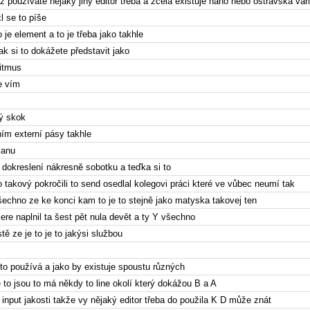
 používáte nějaký jiný editor třeba a zcela existuje nano nebo ostravská var
xl se to píše
o je element a to je třeba jako takhle
k si to dokážete představit jako
ritmus
e vím
ý skok
ním externí pásy takhle
ianu
 dokreslení nákresně sobotku a teďka si to
o takový pokročili to send osedlal kolegovi práci které ve vůbec neumí tak
šechno ze ke konci kam to je to stejně jako matyska takovej ten
ere naplnil ta šest pět nula devět a ty Y všechno
tě ze je to je to jakýsi službou
 to používá a jako by existuje spoustu různých
e to jsou to má někdy to line okolí který dokážou B a A
input jakosti takže vy nějaký editor třeba do použila K D může znát