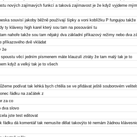
stu nových zajímavých funkcí a taková zajímavost je že když vyjdeme mým
neska souvisí jakoby běžně používají šipky a voni koblížku P fungujou takže
ady ty klávesy high karel který sou tam na posouvání tu
e tam nahoře takže sou tam nějaký dva základní příkazový režimy nebo dva z
e příkazového dvě vkládat
y že
 spoustu věcí jedním písmenem máte klauzulí ztráty že tam malý tak je to
em když a velký tak je to všech
ůžeme podívat tak lehká bych chtěla se ve přidávat ještě souborovém velitel
konec řádku na začátek z
or za co
o dva slovo
ocela jste test editovat
k řádku dá komentář tak nemusíte dělat takovýto té nemám žádnou klávesn