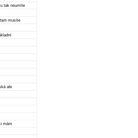
u tak neumíte
 tam musíte
ákladní
ská ale
ici mám