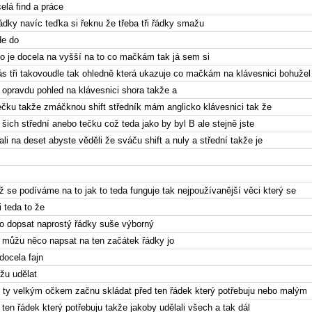
elá find a práce
řádky navíc teďka si řeknu že třeba tři řádky smažu
de do
 to je docela na vyšší na to co mačkám tak já sem si
ás tři takovoudle tak ohledně která ukazuje co mačkám na klávesnici bohužel
y opravdu pohled na klávesnici shora takže a
tečku takže zmáčknou shift středník mám anglicko klávesnici tak že
 šich střední anebo tečku což teda jako by byl B ale stejně jste
i na deset abyste věděli že sváču shift a nuly a střední takže je
ž se podíváme na to jak to teda funguje tak nejpoužívanější věci který se
i teda to že
 dopsat naprostý řádky suše výborný
 můžu něco napsat na ten začátek řádky jo
docela fajn
žu udělat
e ty velkým očkem začnu skládat před ten řádek který potřebuju nebo malým
ten řádek který potřebuju takže jakoby udělali všech a tak dál