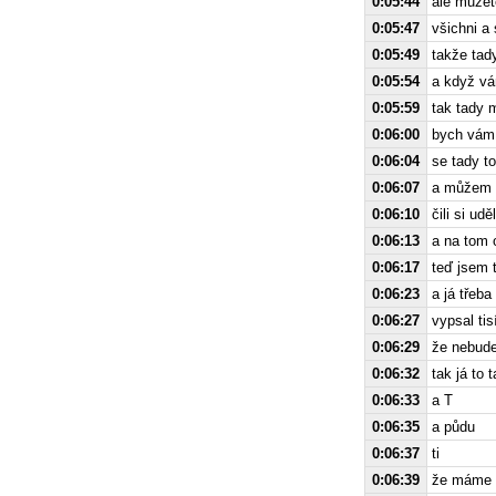
0:05:44
ale můžet
0:05:47
všichni a 
0:05:49
takže tad
0:05:54
a když vá
0:05:59
tak tady
0:06:00
bych vám c
0:06:04
se tady 
0:06:07
a můžem s
0:06:10
čili si u
0:06:13
a na tom 
0:06:17
teď jsem 
0:06:23
a já třeb
0:06:27
vypsal tis
0:06:29
že nebude
0:06:32
tak já to
0:06:33
a T
0:06:35
a půdu
0:06:37
ti
0:06:39
že máme w