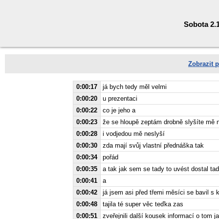
Sobota 2.1
Zobrazit p
0:00:17
já bych tedy měl velmi
0:00:20
u prezentaci
0:00:22
co je jeho a
0:00:23
že se hloupě zeptám drobně slyšíte mě n
0:00:28
i vodjedou mě neslyší
0:00:30
zda mají svůj vlastní přednáška tak
0:00:34
pořád
0:00:35
a tak jak sem se tady to uvést dostal ta
0:00:41
a
0:00:42
já jsem asi před třemi měsíci se bavil s 
0:00:48
tajila té super věc teďka zas
0:00:51
zveřejnili další kousek informací o tom 