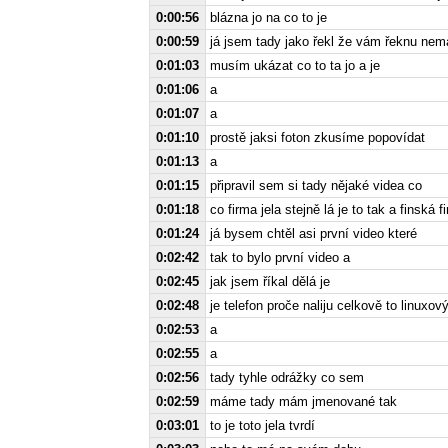
0:00:56
blázna jo na co to je
0:00:59
já jsem tady jako řekl že vám řeknu n
0:01:03
musím ukázat co to ta jo a je
0:01:06
a
0:01:07
a
0:01:10
prostě jaksi foton zkusíme popovídat
0:01:13
a
0:01:15
připravil sem si tady nějaké videa co
0:01:18
co firma jela stejně lá je to tak a finská 
0:01:24
já bysem chtěl asi první video které
0:02:42
tak to bylo první video a
0:02:45
jak jsem říkal dělá je
0:02:48
je telefon proče naliju celkově to linuxový
0:02:53
a
0:02:55
a
0:02:56
tady tyhle odrážky co sem
0:02:59
máme tady mám jmenované tak
0:03:01
to je toto jela tvrdí