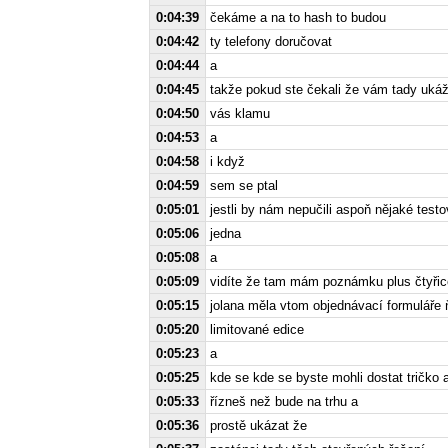
0:04:39
čekáme a na to hash to budou
0:04:42
ty telefony doručovat
0:04:44
a
0:04:45
takže pokud ste čekali že vám tady ukážu
0:04:50
vás klamu
0:04:53
a
0:04:58
i když
0:04:59
sem se ptal
0:05:01
jestli by nám nepučili aspoň nějaké testo
0:05:06
jedna
0:05:08
a
0:05:09
vidíte že tam mám poznámku plus čtyřic
0:05:15
jolana měla vtom objednávací formuláře
0:05:20
limitované edice
0:05:23
a
0:05:25
kde se kde se byste mohli dostat tričko 
0:05:33
řízneš než bude na trhu a
0:05:36
prostě ukázat že