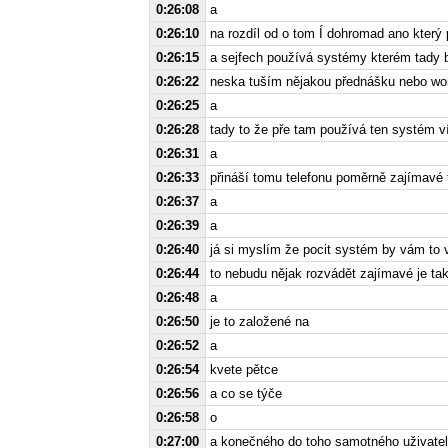
0:26:08
a
0:26:10
na rozdíl od o tom Í dohromad ano který 
0:26:15
a sejfech používá systémy kterém tady 
0:26:22
neska tuším nějakou přednášku nebo wo
0:26:25
a
0:26:28
tady to že pře tam používá ten systém v
0:26:31
a
0:26:33
přináší tomu telefonu poměrně zajímavé
0:26:37
a
0:26:39
a
0:26:40
já si myslím že pocit systém by vám to 
0:26:44
to nebudu nějak rozvádět zajímavé je tak
0:26:48
a
0:26:50
je to založené na
0:26:52
a
0:26:54
kvete pětce
0:26:56
a co se týče
0:26:58
o
0:27:00
a konečného do toho samotného uživatel