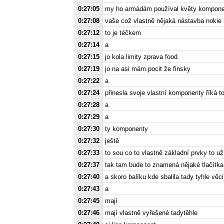
0:27:05
my ho armádám používal květy kompone
0:27:08
vaše což vlastně nějaká nástavba nokie
0:27:12
to je téčkem
0:27:14
a
0:27:15
jo kola limity zprava food
0:27:19
jo na asi mám pocit že finsky
0:27:22
a
0:27:24
přinesla svoje vlastní komponenty říká t
0:27:28
a
0:27:29
a
0:27:30
ty komponenty
0:27:32
ještě
0:27:33
to sou co to vlastně základní prvky to už
0:27:37
tak tam bude to znamená nějaké tlačítka
0:27:40
a skoro balíku kde sbalila tady tyhle věci
0:27:43
a
0:27:45
mají
0:27:46
mají vlastně vyřešené tadytěhle