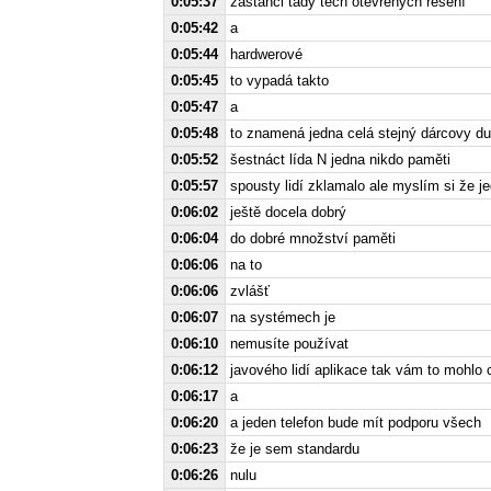
0:05:37
zastánci tady těch otevřených řešení
0:05:42
a
0:05:44
hardwerové
0:05:45
to vypadá takto
0:05:47
a
0:05:48
to znamená jedna celá stejný dárcovy du
0:05:52
šestnáct lída N jedna nikdo paměti
0:05:57
spousty lidí zklamalo ale myslím si že j
0:06:02
ještě docela dobrý
0:06:04
do dobré množství paměti
0:06:06
na to
0:06:06
zvlášť
0:06:07
na systémech je
0:06:10
nemusíte používat
0:06:12
javového lidí aplikace tak vám to mohlo 
0:06:17
a
0:06:20
a jeden telefon bude mít podporu všech
0:06:23
že je sem standardu
0:06:26
nulu