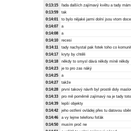
0:13:15
řada dalších zajímavý květu a tady mám
0:13:59
tak
0:14:01
to bylo nějaké jarmi dolní jsou vtom doc
0:14:07
a
0:14:08
a
0:14:10
recesi
0:14:11
tady nachystal pak fotek toho co komuni
0:14:17
kryty by chtěli
0:14:18
někdy to smysl dává někdy míně někdy
0:14:23
je to pro zas náký
0:14:25
a
0:14:27
takže
0:14:28
první takový návrh byl prostě doly masl
0:14:33
pro mě poměrně zajímavý na je tady tot
0:14:39
lepší objekty
0:14:42
jeho ostření ovládej přes tu datovou sběr
0:14:46
a vy lejme telefonu foťák
0:14:50
musím proč ne