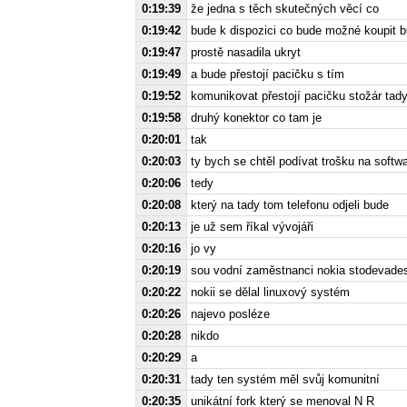
0:19:39
že jedna s těch skutečných věcí co
0:19:42
bude k dispozici co bude možné koupit b
0:19:47
prostě nasadila ukryt
0:19:49
a bude přestojí pacičku s tím
0:19:52
komunikovat přestojí pacičku stožár tad
0:19:58
druhý konektor co tam je
0:20:01
tak
0:20:03
ty bych se chtěl podívat trošku na softw
0:20:06
tedy
0:20:08
který na tady tom telefonu odjeli bude
0:20:13
je už sem říkal vývojáři
0:20:16
jo vy
0:20:19
sou vodní zaměstnanci nokia stodevade
0:20:22
nokii se dělal linuxový systém
0:20:26
najevo posléze
0:20:28
nikdo
0:20:29
a
0:20:31
tady ten systém měl svůj komunitní
0:20:35
unikátní fork který se menoval N R