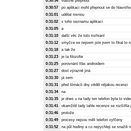
0:30:54
vlastně přepnout
0:30:57
po aplikaci mohl přepnout se do hlavníh
0:31:01
udělat rovnou
0:31:02
s toho seznamu aplikací
0:31:05
a
0:31:10
další věc že toto rozhraní
0:31:12
smyčce se nejsem jste jsem to říkal to 
0:31:18
a tak že
0:31:23
je ta filozofie
0:31:25
porovnání třás androidem
0:31:27
dost výrazně jiná
0:31:30
já sem
0:31:31
před štrnácti dny věděl nějakou recenzi
0:31:34
na
0:31:35
je dnes u na tady ten telefon byla to vid
0:31:41
okamžitě tady tahle recenze se rozšířila 
0:31:46
protože
0:31:49
procesy nejsou měli telefon vyřčeny
0:31:52
na půl hodiny a co nejrychleji se snažili 