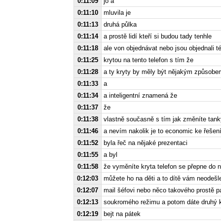
0:11:09
jo a
0:11:10
mluvila je
0:11:13
druhá půlka
0:11:14
a prostě lidí kteří si budou tady tenhle
0:11:18
ale von objednávat nebo jsou objednali t
0:11:25
krytou na tento telefon s tím že
0:11:28
a ty kryty by měly být nějakým způsobem
0:11:33
a
0:11:34
a inteligentní znamená že
0:11:37
že
0:11:38
vlastně současně s tím jak změníte tan
0:11:46
a nevím nakolik je to economic ke řešení
0:11:52
byla řeč na nějaké prezentaci
0:11:55
a byl
0:11:58
že vyměníte kryta telefon se přepne do
0:12:03
můžete ho na děti a to dítě vám neodešl
0:12:07
mail šéfovi nebo něco takového prostě p
0:12:13
soukromého režimu a potom dáte druhý k
0:12:19
bejt na pátek