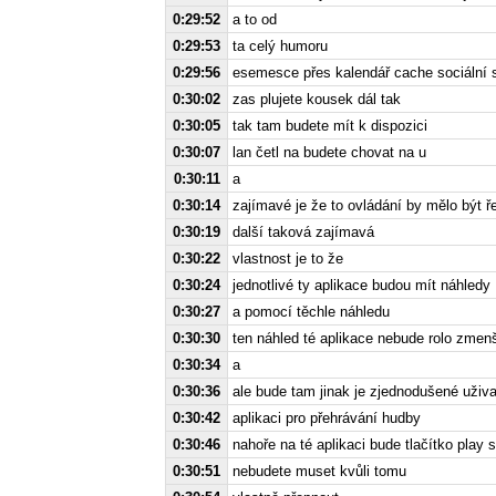
0:29:52
a to od
0:29:53
ta celý humoru
0:29:56
esemesce přes kalendář cache sociální s
0:30:02
zas plujete kousek dál tak
0:30:05
tak tam budete mít k dispozici
0:30:07
lan četl na budete chovat na u
0:30:11
a
0:30:14
zajímavé je že to ovládání by mělo být 
0:30:19
další taková zajímavá
0:30:22
vlastnost je to že
0:30:24
jednotlivé ty aplikace budou mít náhledy
0:30:27
a pomocí těchle náhledu
0:30:30
ten náhled té aplikace nebude rolo zme
0:30:34
a
0:30:36
ale bude tam jinak je zjednodušené uživ
0:30:42
aplikaci pro přehrávání hudby
0:30:46
nahoře na té aplikaci bude tlačítko play 
0:30:51
nebudete muset kvůli tomu