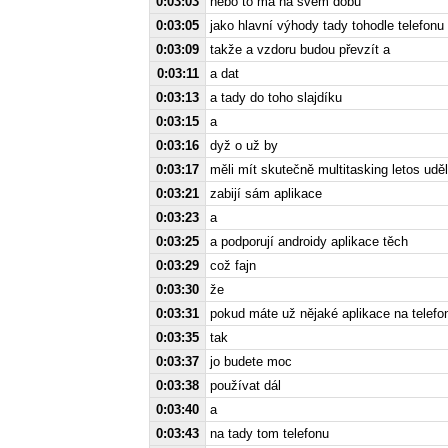
0:03:03
nebo to má na svém dobu
0:03:05
jako hlavní výhody tady tohodle telefonu
0:03:09
takže a vzdoru budou převzít a
0:03:11
a dat
0:03:13
a tady do toho slajdíku
0:03:15
a
0:03:16
dyž o už by
0:03:17
měli mít skutečně multitasking letos uděl
0:03:21
zabijí sám aplikace
0:03:23
a
0:03:25
a podporují androidy aplikace těch
0:03:29
což fajn
0:03:30
že
0:03:31
pokud máte už nějaké aplikace na telefo
0:03:35
tak
0:03:37
jo budete moc
0:03:38
používat dál
0:03:40
a
0:03:43
na tady tom telefonu