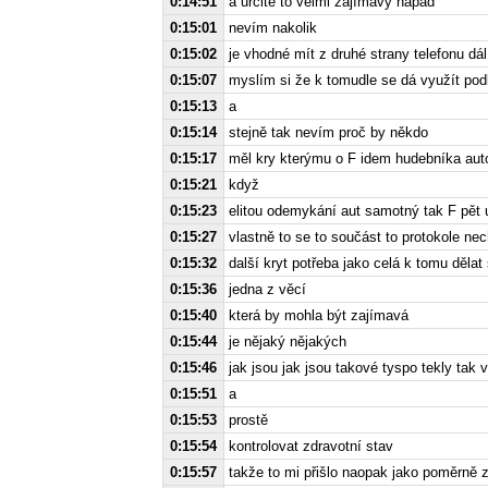
0:14:51
a určitě to velmi zajímavý nápad
0:15:01
nevím nakolik
0:15:02
je vhodné mít z druhé strany telefonu dá
0:15:07
myslím si že k tomudle se dá využít pod
0:15:13
a
0:15:14
stejně tak nevím proč by někdo
0:15:17
měl kry kterýmu o F idem hudebníka aut
0:15:21
když
0:15:23
elitou odemykání aut samotný tak F pět
0:15:27
vlastně to se to součást to protokole ne
0:15:32
další kryt potřeba jako celá k tomu děla
0:15:36
jedna z věcí
0:15:40
která by mohla být zajímavá
0:15:44
je nějaký nějakých
0:15:46
jak jsou jak jsou takové tyspo tekly tak 
0:15:51
a
0:15:53
prostě
0:15:54
kontrolovat zdravotní stav
0:15:57
takže to mi přišlo naopak jako poměrně