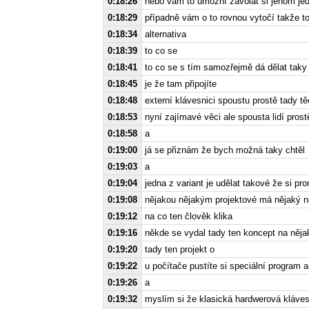
0:18:26
nebo vám to umožní zavolat si jenom je
0:18:29
případně vám o to rovnou vytočí takže t
0:18:34
alternativa
0:18:39
to co se
0:18:41
to co se s tím samozřejmě dá dělat taky
0:18:45
je že tam připojíte
0:18:48
externí klávesnici spoustu prostě tady tě
0:18:53
nyní zajímavé věci ale spousta lidí pros
0:18:58
a
0:19:00
já se přiznám že bych možná taky chtěl
0:19:03
a
0:19:04
jedna z variant je udělat takové že si p
0:19:08
nějakou nějakým projektové má nějaký 
0:19:12
na co ten člověk klika
0:19:16
někde se vydal tady ten koncept na něja
0:19:20
tady ten projekt o
0:19:22
u počítače pustíte si speciální program
0:19:26
a
0:19:32
myslím si že klasická hardwerová kláves