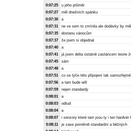
0:07:25
u jeho průměr
0:07:27
měl dnešních spánku
0:07:30
a
0:07:31
ne ve sem to zmínila ale dodávky by mě
0:07:35
dostanu vánocům
0:07:37
že jsem si objednal
0:07:40
a
0:07:41
já jsem delta ostatně zastáncem teorie že 
0:07:45
sám
0:07:48
a
0:07:51
co se týče této připojení tak samozřejmě
0:07:56
a tam bude wifi
0:07:59
nejen standardy
0:08:01
a
0:08:03
odtud
0:08:04
a
0:08:07
i senzory které tam jsou ty i ten hardvér 
0:08:11
je zase poměrně standardní a běžných