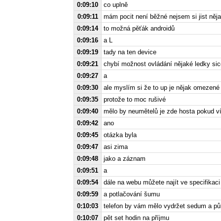
0:09:10
co uplně
0:09:11
mám pocit není běžné nejsem si jist něj
0:09:14
to možná pěťák androidů
0:09:16
a L
0:09:19
tady na ten device
0:09:21
chybí možnost ovládání nějaké ledky sice
0:09:27
a
0:09:30
ale myslím si že to up je nějak omezen
0:09:35
protože to moc rušivé
0:09:40
mělo by neumětelů je zde hosta pokud v
0:09:42
ano
0:09:45
otázka byla
0:09:47
asi zima
0:09:48
jako a záznam
0:09:51
a
0:09:54
dále na webu můžete najít ve specifikaci
0:09:59
a potlačování šumu
0:10:03
telefon by vám mělo vydržet sedum a pů
0:10:07
pět set hodin na příjmu