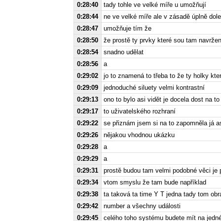
0:28:40
tady tohle ve velké míře u umožňují
0:28:44
ne ve velké míře ale v zásadě úplně dole
0:28:47
umožňuje tím že
0:28:50
že prostě ty prvky které sou tam navržen
0:28:54
snadno udělat
0:28:56
a
0:29:02
jo to znamená to třeba to že ty holky k
0:29:09
jednoduché siluety velmi kontrastní
0:29:13
ono to bylo asi vidět je docela dost na to
0:29:17
to uživatelského rozhraní
0:29:22
se přiznám jsem si na to zapomněla já a
0:29:26
nějakou vhodnou ukázku
0:29:28
a
0:29:29
a
0:29:31
prostě budou tam velmi podobné věci je
0:29:34
vtom smyslu že tam bude například
0:29:38
ta taková ta time Y T jedna tady tom ob
0:29:42
number a všechny události
0:29:45
celého toho systému budete mít na jedn