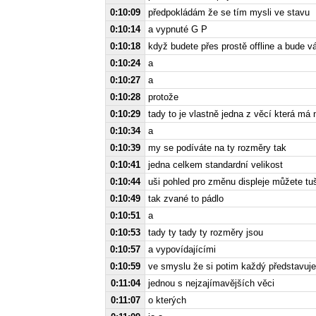
0:10:09
předpokládám že se tím mysli ve stavu
0:10:14
a vypnuté G P
0:10:18
když budete přes prostě offline a bude
0:10:24
a
0:10:27
a
0:10:28
protože
0:10:29
tady to je vlastně jedna z věcí která má 
0:10:34
a
0:10:39
my se podíváte na ty rozměry tak
0:10:41
jedna celkem standardní velikost
0:10:44
uši pohled pro změnu displeje můžete tu
0:10:49
tak zvané to pádlo
0:10:51
a
0:10:53
tady ty tady ty rozměry jsou
0:10:57
a vypovídajícími
0:10:59
ve smyslu že si potim každý představuje
0:11:04
jednou s nejzajímavějších věci
0:11:07
o kterých