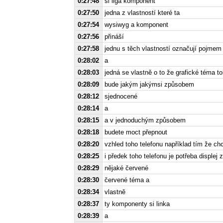
0:27:48
si liga komponent
0:27:50
jedna z vlastností které ta
0:27:54
wysiwyg a komponent
0:27:56
přináší
0:27:58
jednu s těch vlastností označují pojme
0:28:02
a
0:28:03
jedná se vlastně o to že grafické téma to
0:28:09
bude jakým jakýmsi způsobem
0:28:12
sjednocené
0:28:14
a
0:28:15
a v jednoduchým způsobem
0:28:18
budete moct přepnout
0:28:20
vzhled toho telefonu například tím že ch
0:28:25
i předek toho telefonu je potřeba displej
0:28:29
nějaké červené
0:28:30
červené téma a
0:28:34
vlastně
0:28:37
ty komponenty si linka
0:28:39
a