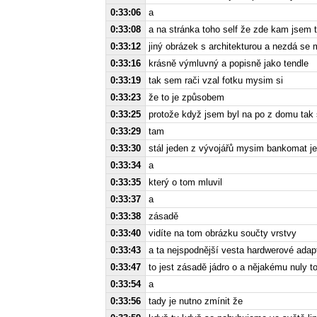
0:33:06
a
0:33:08
a na stránka toho self že zde kam jsem 
0:33:12
jiný obrázek s architekturou a nezdá se m
0:33:16
krásně výmluvný a popisně jako tendle
0:33:19
tak sem rači vzal fotku mysim si
0:33:23
že to je způsobem
0:33:25
protože když jsem byl na po z domu tak
0:33:29
tam
0:33:30
stál jeden z vývojářů mysim bankomat je
0:33:34
a
0:33:35
který o tom mluvil
0:33:37
a
0:33:38
zásadě
0:33:40
vidíte na tom obrázku součty vrstvy
0:33:43
a ta nejspodnější vesta hardwerové adap
0:33:47
to jest zásadě jádro o a nějakému nuly t
0:33:54
a
0:33:56
tady je nutno zmínit že