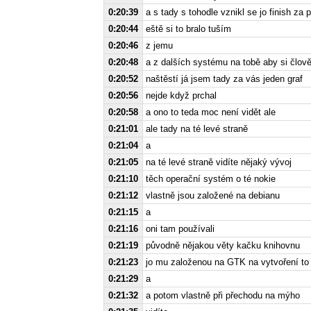
0:20:39
a s tady s tohodle vznikl se jo finish za 
0:20:44
eště si to bralo tuším
0:20:46
z jemu
0:20:48
a z dalších systému na tobě aby si člověk
0:20:52
naštěstí já jsem tady za vás jeden graf
0:20:56
nejde když prchal
0:20:58
a ono to teda moc není vidět ale
0:21:01
ale tady na té levé straně
0:21:04
a
0:21:05
na té levé straně vidíte nějaký vývoj
0:21:10
těch operační systém o té nokie
0:21:12
vlastně jsou založené na debianu
0:21:15
a
0:21:16
oni tam používali
0:21:19
původně nějakou věty kačku knihovnu
0:21:23
jo mu založenou na GTK na vytvoření to u
0:21:29
a
0:21:32
a potom vlastně při přechodu na mýho