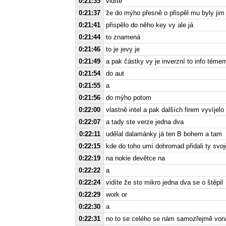
0:21:35
vidíte
0:21:37
že do mýho přesně o přispěl mu byly jim 
0:21:41
přispělo do něho key vy ale já
0:21:44
to znamená
0:21:46
to je jevy je
0:21:49
a pak částky vy je inverzní to info tém
0:21:54
do aut
0:21:55
a
0:21:56
do mýho potom
0:22:00
vlastně intel a pak dalších firem vyvíjel
0:22:07
a tady ste verze jedna dva
0:22:11
udělal dalamánky já ten B bohem a tam
0:22:15
kde do toho umí dohromad přidali ty svoj
0:22:19
na nokie devětce na
0:22:22
a
0:22:24
vidíte že sto mikro jedna dva se o štěpil
0:22:29
work or
0:22:30
a
0:22:31
no to se celého se nám samozřejmě von