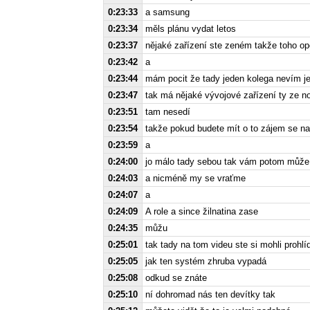
0:23:33
a samsung
0:23:34
měls plánu vydat letos
0:23:37
nějaké zařízení ste zeném takže toho op
0:23:42
a
0:23:44
mám pocit že tady jeden kolega nevím jes
0:23:47
tak má nějaké vývojové zařízení ty ze n
0:23:51
tam nesedí
0:23:54
takže pokud budete mít o to zájem se na
0:23:59
a
0:24:00
jo málo tady sebou tak vám potom může
0:24:03
a nicméně my se vraťme
0:24:07
a
0:24:09
A role a since žilnatina zase
0:24:35
můžu
0:25:01
tak tady na tom videu ste si mohli prohlí
0:25:05
jak ten systém zhruba vypadá
0:25:08
odkud se znáte
0:25:10
ní dohromad nás ten devítky tak