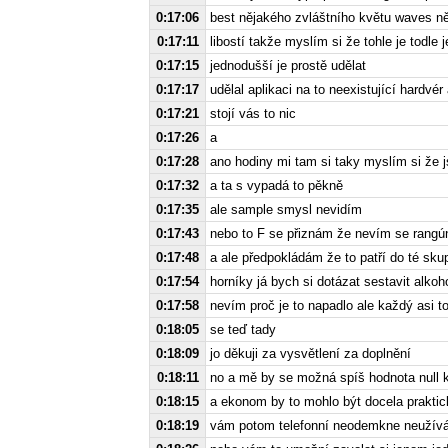
0:17:06
best nějakého zvláštního květu waves ně
0:17:11
libostí takže myslím si že tohle je todle
0:17:15
jednodušší je prostě udělat
0:17:17
udělal aplikaci na to neexistující hardvér
0:17:21
stojí vás to nic
0:17:26
a
0:17:28
ano hodiny mi tam si taky myslím si že j
0:17:32
a ta s vypadá to pěkně
0:17:35
ale sample smysl nevidím
0:17:43
nebo to F se přiznám že nevím se rangú
0:17:48
a ale předpokládám že to patří do té sku
0:17:54
horníky já bych si dotázat sestavit alkoh
0:17:58
nevím proč je to napadlo ale každý asi t
0:18:05
se teď tady
0:18:09
jo děkuji za vysvětlení za doplnění
0:18:11
no a mě by se možná spíš hodnota null 
0:18:15
a ekonom by to mohlo být docela praktic
0:18:19
vám potom telefonní neodemkne neužívá