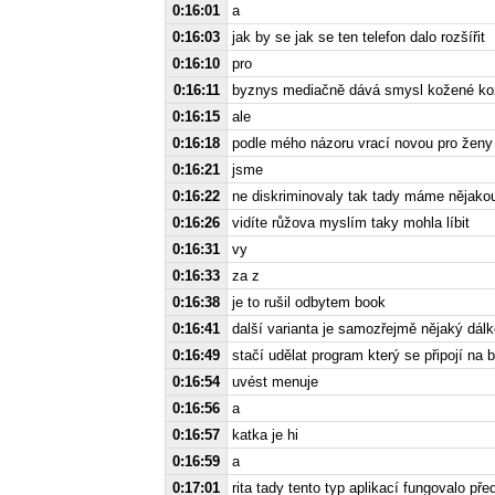
0:16:01
a
0:16:03
jak by se jak se ten telefon dalo rozšířit
0:16:10
pro
0:16:11
byznys mediačně dává smysl kožené ko
0:16:15
ale
0:16:18
podle mého názoru vrací novou pro žen
0:16:21
jsme
0:16:22
ne diskriminovaly tak tady máme nějako
0:16:26
vidíte růžova myslím taky mohla líbit
0:16:31
vy
0:16:33
za z
0:16:38
je to rušil odbytem book
0:16:41
další varianta je samozřejmě nějaký dá
0:16:49
stačí udělat program který se připojí na 
0:16:54
uvést menuje
0:16:56
a
0:16:57
katka je hi
0:16:59
a
0:17:01
rita tady tento typ aplikací fungovalo pře