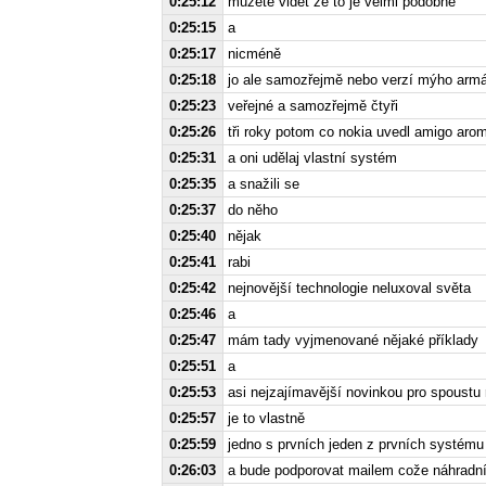
0:25:12
můžete vidět že to je velmi podobné
0:25:15
a
0:25:17
nicméně
0:25:18
jo ale samozřejmě nebo verzí mýho armá
0:25:23
veřejné a samozřejmě čtyři
0:25:26
tři roky potom co nokia uvedl amigo arom
0:25:31
a oni udělaj vlastní systém
0:25:35
a snažili se
0:25:37
do něho
0:25:40
nějak
0:25:41
rabi
0:25:42
nejnovější technologie neluxoval světa
0:25:46
a
0:25:47
mám tady vyjmenované nějaké příklady
0:25:51
a
0:25:53
asi nejzajímavější novinkou pro spoustu
0:25:57
je to vlastně
0:25:59
jedno s prvních jeden z prvních systému
0:26:03
a bude podporovat mailem cože náhradní