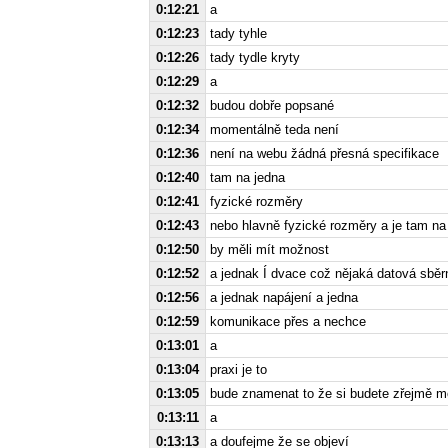
0:12:21
a
0:12:23
tady tyhle
0:12:26
tady tydle kryty
0:12:29
a
0:12:32
budou dobře popsané
0:12:34
momentálně teda není
0:12:36
není na webu žádná přesná specifikace
0:12:40
tam na jedna
0:12:41
fyzické rozměry
0:12:43
nebo hlavně fyzické rozměry a je tam na
0:12:50
by měli mít možnost
0:12:52
a jednak Í dvace což nějaká datová sběr
0:12:56
a jednak napájení a jedna
0:12:59
komunikace přes a nechce
0:13:01
a
0:13:04
praxi je to
0:13:05
bude znamenat to že si budete zřejmě mo
0:13:11
a
0:13:13
a doufejme že se objeví