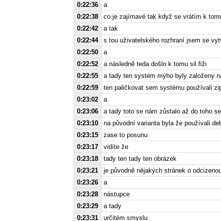
0:22:36
a
0:22:38
co je zajímavé tak když se vrátím k to
0:22:42
a tak
0:22:44
s tou uživatelského rozhraní jsem se vyt
0:22:50
a
0:22:52
a následně teda došlo k tomu sil fiži
0:22:55
a tady ten systém mýho byly založeny n
0:22:59
ten paličkovat sem systému používali zi
0:23:02
a
0:23:06
a tady toto se nám zůstalo až do toho sel
0:23:10
na původní varianta byla že používali de
0:23:15
zase to posunu
0:23:17
vidíte že
0:23:18
tady ten tady ten obrázek
0:23:21
je původně nějakých stránek o odcizeno
0:23:26
a
0:23:28
nástupce
0:23:29
a tady
0:23:31
určitém smyslu