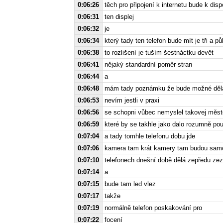
0:06:26
těch pro připojení k internetu bude k dispoz
0:06:31
ten displej
0:06:32
je
0:06:34
který tady ten telefon bude mít je tři a pů
0:06:38
to rozlišení je tuším šestnáctku devět
0:06:41
nějaký standardní poměr stran
0:06:44
a
0:06:48
mám tady poznámku že bude možné dělat 
0:06:53
nevím jestli v praxi
0:06:56
se schopni vůbec nemyslel takovej měst
0:06:59
které by se takhle jako dalo rozumně pou
0:07:04
a tady tomhle telefonu dobu jde
0:07:06
kamera tam krát kamery tam budou samo
0:07:10
telefonech dnešní době dělá zepředu ze
0:07:14
a
0:07:15
bude tam led vlez
0:07:17
takže
0:07:19
normálně telefon poskakování pro
0:07:22
focení