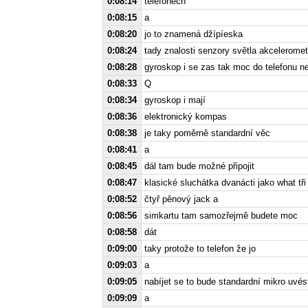
0:08:14
telefonech
0:08:15
a
0:08:20
jo to znamená džípíeska
0:08:24
tady znalosti senzory světla akceleromet
0:08:28
gyroskop i se zas tak moc do telefonu ne
0:08:33
Q
0:08:34
gyroskop i mají
0:08:36
elektronický kompas
0:08:38
je taky poměrně standardní věc
0:08:41
a
0:08:45
dál tam bude možné připojit
0:08:47
klasické sluchátka dvanácti jako what tři
0:08:52
čtyř pěnový jack a
0:08:56
simkartu tam samozřejmě budete moc
0:08:58
dát
0:09:00
taky protože to telefon že jo
0:09:03
a
0:09:05
nabíjet se to bude standardní mikro uvés
0:09:09
a