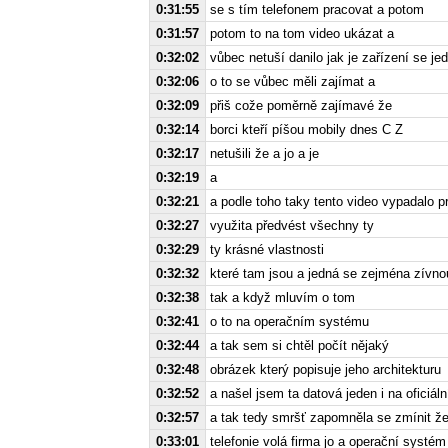
0:31:55
se s tím telefonem pracovat a potom
0:31:57
potom to na tom video ukázat a
0:32:02
vůbec netuší danilo jak je zařízení se j
0:32:06
o to se vůbec měli zajímat a
0:32:09
přiš cože poměrně zajímavé že
0:32:14
borci kteří píšou mobily dnes C Z
0:32:17
netušili že a jo a je
0:32:19
a
0:32:21
a podle toho taky tento video vypadalo p
0:32:27
využita předvést všechny ty
0:32:29
ty krásné vlastnosti
0:32:32
které tam jsou a jedná se zejména zívnout
0:32:38
tak a když mluvím o tom
0:32:41
o to na operačním systému
0:32:44
a tak sem si chtěl počít nějaký
0:32:48
obrázek který popisuje jeho architekturu
0:32:52
a našel jsem ta datová jeden i na oficiá
0:32:57
a tak tedy smršť zapomněla se zmínit ž
0:33:01
telefonie volá firma jo a operační systé