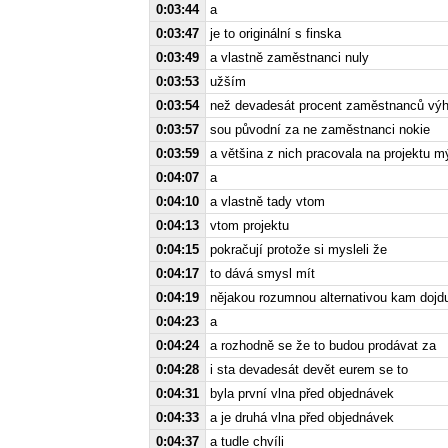
0:03:44
a
0:03:47
je to originální s finska
0:03:49
a vlastně zaměstnanci nuly
0:03:53
užším
0:03:54
než devadesát procent zaměstnanců vý
0:03:57
sou původní za ne zaměstnanci nokie
0:03:59
a většina z nich pracovala na projektu m
0:04:07
a
0:04:10
a vlastně tady vtom
0:04:13
vtom projektu
0:04:15
pokračují protože si mysleli že
0:04:17
to dává smysl mít
0:04:19
nějakou rozumnou alternativou kam dojd
0:04:23
a
0:04:24
a rozhodně se že to budou prodávat za
0:04:28
i sta devadesát devět eurem se to
0:04:31
byla první vlna před objednávek
0:04:33
a je druhá vlna před objednávek
0:04:37
a tudle chvíli