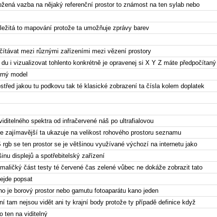
ložená vazba na nějaký referenční prostor to známost na ten sylab nebo
ležitá to mapování protože ta umožňuje zprávy barev
očítávat mezi různými zařízeními mezi vězení prostory
 du i vizualizovat tohlento konkrétně je opravenej si X Y Z máte předpočítaný
ěrný model
ostřed jakou tu podkovu tak té klasické zobrazení ta čísla kolem doplatek
viditelného spektra od infračervené náš po ultrafialovou
še zajímavější ta ukazuje na velikost rohového prostoru seznamu
S rgb se ten prostor se je většinou využívané výchozí na internetu jako
inu displejů a spotřebitelský zařízení
 maličký část testy té červené čas zelené vůbec ne dokáže zobrazit tato
ejde popsat
oho je borový prostor nebo gamutu fotoaparátu kano jeden
í tam nejsou vidět ani ty krajní body protože ty případě definice když
 ten na viditelný