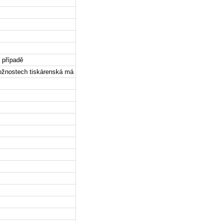
e případě
možnostech tiskárenská má