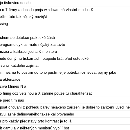
jo tiskovinu sondu
o o T firmy a dopadu prejs windows má vlastní modus K
uším toto tak nějaký novější
ssing
chom se detekce praktické části
programu cyklus máte nějaký zastavte
izaci a kalibraci jedna K monitoru
de černýmu tiskárnách rotopedu krát před estetické
o sunul každého zajímat
tím než na to pustím do toho pustíme je potřeba rozlišovat pojmy jako
harakterizace
žívá klimeš N a
o firing což většinou a X zahrne pouze tu charakterizaci
že před tím náš
sat chování z pohledu barev nějakého zařízení je dobré to zařízení uvedl n
tavu jasně definovaného takže kalibrovaného
 pro každý představy tyto kontrast je to já
 gamu a v některých monitorů vybílí bot