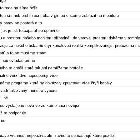
 rgb
to teda musíme řešit
 ten snímek prohlížeči třeba v gimpu chceme zobrazit na monitoru
y barev se postará o to
 jak je lidí fotoaparát se správně
ou a prostoru našeho monitoru případně i do varoval prostoru tiskárny v tomhl
ažuju za někoho tiskárnu čtyř kanálovou realita komplikovanější protože na 
ustů a to se musíme starat
tšinou ovladač přímo
nýho to chtěli stará tak ani nemůžeme protože
álně verzi dvě nepodporují více
máme programy které by dokázaly zpracovat více čtyři kanály
ovádí tak zvaný monstra vybere
 jiné
eč vyšla jeho nová verze kombinaci novější
už to podporuje
 ne
rávě vrchnost nepoužívá ale hlavně to se nástrojů které později