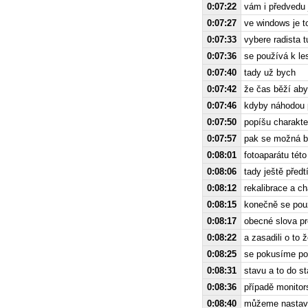
0:07:22
vám i předvedu 
0:07:27
ve windows je t
0:07:33
vybere radista t
0:07:36
se používá k le
0:07:40
tady už bych
0:07:42
že čas běží aby
0:07:46
kdyby náhodou 
0:07:50
popíšu charakter
0:07:57
pak se možná bu
0:08:01
fotoaparátu tét
0:08:06
tady ještě před
0:08:12
rekalibrace a c
0:08:15
konečně se pou
0:08:17
obecné slova pr
0:08:22
a zasadili o to 
0:08:25
se pokusíme pop
0:08:31
stavu a to do s
0:08:36
případě monitors
0:08:40
můžeme nastavit