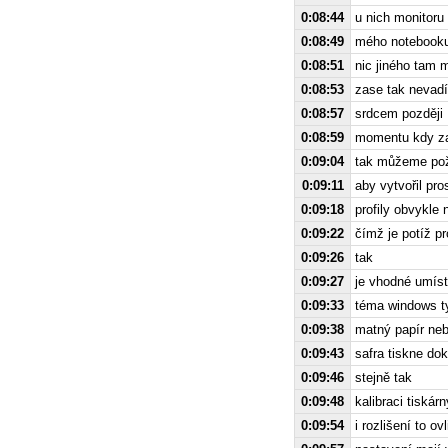
0:08:44
u nich monitoru 
0:08:49
mého notebooku
0:08:51
nic jiného tam m
0:08:53
zase tak nevadí
0:08:57
srdcem později
0:08:59
momentu kdy zař
0:09:04
tak můžeme požá
0:09:11
aby vytvořil pr
0:09:18
profily obvykle 
0:09:22
čímž je potíž pr
0:09:26
tak
0:09:27
je vhodné umíst
0:09:33
téma windows ty
0:09:38
matný papír neb
0:09:43
safra tiskne do
0:09:46
stejně tak
0:09:48
kalibraci tiskár
0:09:54
i rozlišení to o