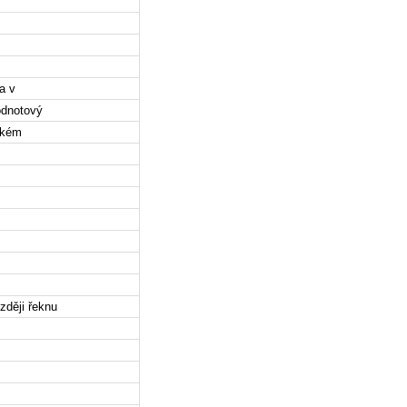
a v
odnotový
akém
zději řeknu