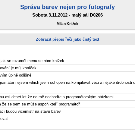
Správa barev nejen pro fotografy
Sobota 3.11.2012 - malý sál D0206
Milan Knížek
Zobrazit přepis řeči jako čistý text
a jak se rozuměl menu se nám knížek
afování je můj koníček
áním úplně odlišné
gramátor nejsem which jsem schopen na kompilovat věci a nějaké drobnosti 
bu asi deset let že na mě nechoďte s programátorským otázkami
 že se sem se může aspoň kteří programátoři
kací budou vicemistr na stavu barev
rovat