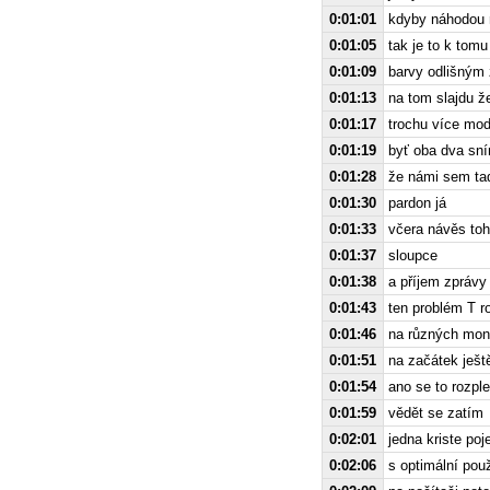
0:01:01
kdyby náhodou 
0:01:05
tak je to k tom
0:01:09
barvy odlišným 
0:01:13
na tom slajdu ž
0:01:17
trochu více mod
0:01:19
byť oba dva sní
0:01:28
že námi sem ta
0:01:30
pardon já
0:01:33
včera návěs tohl
0:01:37
sloupce
0:01:38
a příjem zprávy 
0:01:43
ten problém T r
0:01:46
na různých moni
0:01:51
na začátek ještě
0:01:54
ano se to rozple
0:01:59
vědět se zatím
0:02:01
jedna kriste po
0:02:06
s optimální po