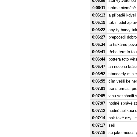
0:06:08
stal vytvořenou
0:06:11
sníme nicméně 
0:06:13
a případě kdysi
0:06:19
tak modul zpráv
0:06:22
aby ty barvy tak
0:06:27
přepočetli dobr
0:06:34
to tiskárnu pov
0:06:41
třeba termín to
0:06:44
pottera toto vě
0:06:47
a i nucená krás
0:06:52
standardy minim
0:06:55
čím vešli ke ne
0:07:01
transformaci pr
0:07:05
vinu seznámili s
0:07:07
hodně správě zt
0:07:12
hodně aplikaci 
0:07:14
pak také azyl je
0:07:17
seš
0:07:18
se jako modus p