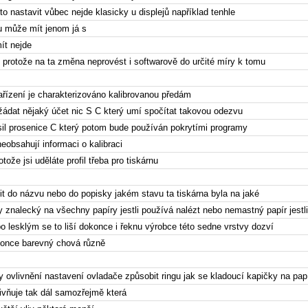
to nastavit vůbec nejde klasicky u displejů například tenhle
 může mít jenom já s
ít nejde
 protože na ta změna neprovést i softwarově do určité míry k tomu
ízení je charakterizováno kalibrovanou předám
dat nějaký účet nic S C který umí spočítat takovou odezvu
osil prosenice C který potom bude používán pokrytími programy
neobsahují informaci o kalibraci
otože jsi uděláte profil třeba pro tiskárnu
it do názvu nebo do popisky jakém stavu ta tiskárna byla na jaké
 znalecký na všechny papíry jestli používá nalézt nebo nemastný papír jestl
o lesklým se to liší dokonce i řeknu výrobce této sedne vrstvy dozví
konce barevný chová různě
ny ovlivnění nastavení ovladače způsobit ringu jak se kladoucí kapičky na pap
vlivňuje tak dál samozřejmě která