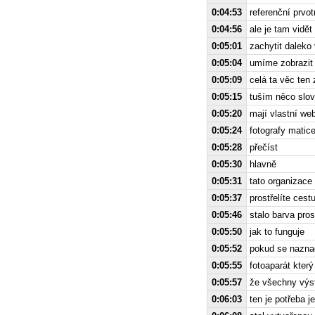
0:04:53
referenční prvo
0:04:56
ale je tam vidět
0:05:01
zachytit daleko
0:05:04
umíme zobrazit
0:05:09
celá ta věc ten
0:05:15
tuším něco slo
0:05:20
mají vlastní we
0:05:24
fotografy matice
0:05:28
přečíst
0:05:30
hlavně
0:05:31
tato organizace
0:05:37
prostřelíte cest
0:05:46
stalo barva pros
0:05:50
jak to funguje
0:05:52
pokud se naznači
0:05:55
fotoaparát kter
0:05:57
že všechny výst
0:06:03
ten je potřeba 