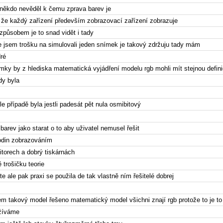
někdo nevěděl k čemu zprava barev je
u že každý zařízení především zobrazovací zařízení zobrazuje
způsobem je to snad vidět i tady
e jsem trošku na simulovali jeden snímek je takový zdržuju tady mám
ré
mky by z hlediska matematická vyjádření modelu rgb mohli mít stejnou defini
dy byla
e případě byla jestli padesát pět nula osmibitový
barev jako starat o to aby uživatel nemusel řešit
odin zobrazováním
torech a dobrý tiskárnách
 trošičku teorie
te ale pak praxi se použila de tak vlastně ním řešitelé dobrej
jem takový model řešeno matematický model všichni znají rgb protože to je to
užíváme