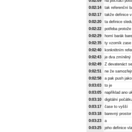
0:02:09
na počítači pot
0:02:14
tak referenční b
0:02:17
takže definice 
0:02:20
ta definice sled
0:02:22
potřeba protože
0:02:29
horní barák bar
0:02:35
ty vzorník zase
0:02:40
konkrétním refe
0:02:43
je dva zmíněný 
0:02:49
Z devatenáct set
0:02:51
ne že samozřejm
0:02:58
a pak push jako
0:03:03
to je
0:03:05
například ano u
0:03:10
digitální počát
0:03:17
čase to vyšší
0:03:18
barevný prostor
0:03:23
a
0:03:25
jeho definice v