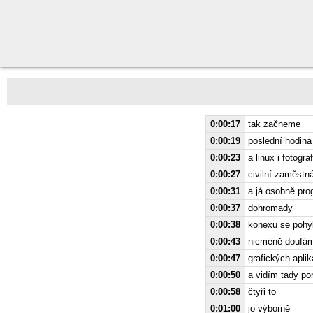
0:00:17
tak začneme
0:00:19
poslední hodin
0:00:23
a linux i fotogr
0:00:27
civilní zaměstn
0:00:31
a já osobně pro
0:00:37
dohromady
0:00:38
konexu se pohy
0:00:43
nicméně doufám
0:00:47
grafických apli
0:00:50
a vidím tady po
0:00:58
čtyři to
0:01:00
jo výborně