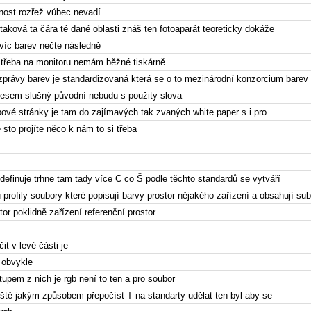
tnost rozřež vůbec nevadí
 taková ta čára té dané oblasti znáš ten fotoaparát teoreticky dokáže
 víc barev nečte následně
 třeba na monitoru nemám běžné tiskárně
 zprávy barev je standardizovaná která se o to mezinárodní konzorcium barev
vesem slušný původní nebudu s použity slova
bové stránky je tam do zajímavých tak zvaných white paper s i pro
 sto projíte něco k nám to si třeba
 definuje trhne tam tady více C co Š podle těchto standardů se vytváří
u profily soubory které popisují barvy prostor nějakého zařízení a obsahují s
tor poklidně zařízení referenční prostor
t v levé části je
ý obvykle
upem z nich je rgb není to ten a pro soubor
ještě jakým způsobem přepočíst T na standarty udělat ten byl aby se