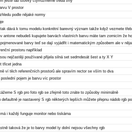
om ještě lab stovky čtyřrozměrné třeba tmy
arvu V prostor
vzhledu podle nějaké normy
uje
 tak dává k tomu modelu konkrétní barevný význam takže když vezmete třeb
ev antone nebudeš kupujete barvách vlastních barvu máte tam zornicím že h
 pojmenované barvy teď se dají vyjádřit i matematickým způsobem ale v něj
renční prostoru například
sou nejčastěji používané přijela silná set sedmdesát šest a ty X Y
 třicet jedna
ě ví těch referenčních prostorů ale spravím rector se vším to dva
 poslední pojem je barvu víc prostor
kážeme S rgb pro foto rgb se zřejmě toto znáte to způsoby minimálně
ku defaultně je nastavený S rgb některých lepších můžete přepnu nádob rgb po
 má i každý funguje monitor nebo tiskárna
lastně taková že je to barvy model ty dolní nejsou všechny rgb