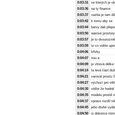
0:03:31
ve kterých je u
0:03:36
na ty finance
0:03:37
vazba je tam dů
0:03:42
k tomu aby se
0:03:44
barvy dali přep
0:03:50
warové prostory
0:03:57
je to dvourozm
0:03:59
to co vidíte upr
0:04:06
křivky
0:04:07
sou a
0:04:09
je vlnová délka 
0:04:14
ta levá část du
0:04:21
varoval prostu 
0:04:27
výchozí pro větš
0:04:30
vidíte že hodně
0:04:35
modelu prostě n
0:04:37
vpravo rozdíl t
0:04:45
jeho druhé vydán
0:04:50
si dokonce mimo