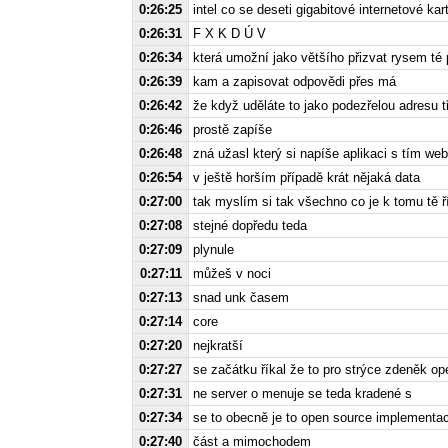
0:26:25
intel co se deseti gigabitové internetové ka
0:26:31
F X K D Ú V
0:26:34
která umožní jako většího přizvat rysem té
0:26:39
kam a zapisovat odpovědi přes má
0:26:42
že když uděláte to jako podezřelou adresu 
0:26:46
prostě zapíše
0:26:48
zná užasl který si napíše aplikaci s tím we
0:26:54
v ještě horším případě krát nějaká data
0:27:00
tak myslím si tak všechno co je k tomu tě ř
0:27:08
stejné dopředu teda
0:27:09
plynule
0:27:11
můžeš v noci
0:27:13
snad unk časem
0:27:14
core
0:27:20
nejkratší
0:27:27
se začátku říkal že to pro strýce zdeněk o
0:27:31
ne server o menuje se teda kradené s
0:27:34
se to obecně je to open source implementac
0:27:40
část a mimochodem