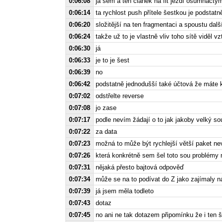
0:06:08
já sem a ten článek na fit jezdí osumnáctým
0:06:14
ta rychlost push přítele šestkou je podstatn
0:06:20
složitější na ten fragmentaci a spoustu dalš
0:06:24
takže už to je vlastně vliv toho sítě viděl 
0:06:30
já
0:06:33
je to je šest
0:06:39
no
0:06:42
podstatně jednodušší také účtová že máte k
0:07:02
odstřelte reverse
0:07:08
jo zase
0:07:17
podle nevím žádají o to jak jakoby velký s
0:07:22
za data
0:07:23
možná to může být rychlejší větší paket n
0:07:26
která konkrétně sem šel toto sou problémy 
0:07:31
nějaká přesto bajtová odpověď
0:07:34
může se na to podívat do Z jako zajímaly n
0:07:39
já jsem měla todleto
0:07:43
dotaz
0:07:45
no ani ne tak dotazem připomínku že i ten