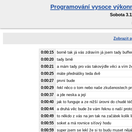
Programování vysoce výkonn
Sobota 3.1
Zobrazit p
0:00:15
borně tak já vás zdravím já jsem tady buffer
0:00:20
tady brně
0:00:21
a mám tady pro vás takovýdle věci a vím že
0:00:25
máte přednášky teda dvě
0:00:27
první bude
0:00:29
řekl něco o tom nebo naše zkušenostech pr
0:00:37
a jde neska a její
0:00:40
jak to funguje a ze nižší úrovni do chudé t
0:00:44
a druhá věc bude že vám řeknu o naší prot
0:00:49
to někdo z vás na jen tak na začátek kolik l
0:00:55
soket a má rovnice síťový hodu
0:00:59
super jsem se lekl že si to budu muset něj