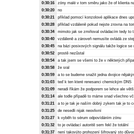
0:30:16
zóny malé v tom směru jako že of klienta n
0:30:20
no
0:30:21
příklad pomocí konzolové aplikace dnes up
0:30:28
příklad vzdáleně pokud nejste zrovna na to
0:30:34
mimoto jak se zmiňoval ovládacím tedy to 
0:30:40
vzdáleně a zároveň nemusíte ovládá ze stejn
0:30:45
na bázi posixových signálu takže logice se 
0:30:52
prostě nezůstal
0:30:54
a tak jsem se všemi to že v některých příp
0:30:58
že sral
0:30:59
a to se budeme snažit jedna dvojice nějak
0:31:03
teď k ten které renesanci chemickým DNS
0:31:09
neradi říkám že podporem se lehce ale větš
0:31:14
ale todle případě to máme snad všechno vč
0:31:21
a to je tak je naším dobrý zykem tak je to 
0:31:25
de nesedli nijak neovlivní
0:31:27
k vyběh to sérum odpovídáním zónu
0:31:32
to je ovládací autoritě sem řekl že totální
0:31:37
není takovýto prohození šifrovaný sto důvo