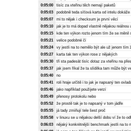
0:05:00
tisíc za vteřinu těch nemají paketů
0:05:03
podobně teda síťová karta od intelu dokáže 
0:05:07
mi to nějak i checksum je první věci
0:05:10
jak je to má dopad vlastně nějakou reálnou 
0:05:15
kde ten výkon rozto jenom tím že se měnil s
0:05:21
velice podobné či
0:05:24
vy jestli na to nemělo být ale už jenom tím 
0:05:27
karta tak ten výkon rose z nějakých
0:05:30
tři sta padesát tisíc dotaz za vteřinu na přes
0:05:37
jak jsem říkal že ta slídilka tam může být 
0:05:40
no
0:05:41
roli hraje určitě i to jak je napsaný ten ovla
0:05:46
jako například použijete verzi
0:05:49
přenosy protokolu nebo
0:05:52
že prostě tak je to napsaný v tom jádře
0:05:55
já tady zmiňují tele šest proč
0:05:58
v linuxu se u nějakou delší dobu ví že to od
0:06:03
nějaký konkrétnější benchmark jestli na to n