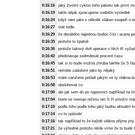
0:16:16
jaký životní cyklus toho paketu tak první m
0:16:19
takle nějak zpracujeme vodešlo výsledek
0:16:24
když nám jako v několik vláken soupeří o t
0:16:27
stát todle
0:16:29
že devátého najednou budou číst i acana je
0:16:35
protože to špatně
0:16:36
protože takový dvě operace s těch tří vyžad
0:16:42
představuje sedmdesát procent času
0:16:45
tak si to bude možná zhruba takhle že S fá
0:16:51
nemáte zadušení jako by nějaký
0:16:53
máte zaručeno pořadí jakým se ty vlákna bu
0:16:58
obsluhovat co
0:17:00
ale jak sem do po napomoct například na lin
0:17:04
které se menuje režimu ten S H umožní m
0:17:10
podle toho podle toho jaký budou aktuální kr
0:17:14
co to způsobí
0:17:16
tak například to že každé vlákno přijme jiný
0:17:21
že výhodné protože nikde víme že to bude t