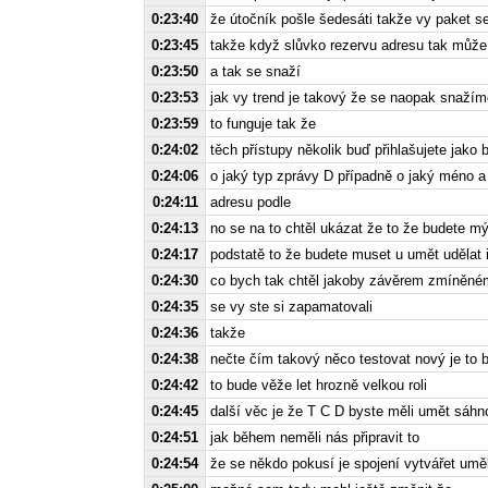
0:23:40
že útočník pošle šedesáti takže vy paket serv
0:23:45
takže když slůvko rezervu adresu tak může 
0:23:50
a tak se snaží
0:23:53
jak vy trend je takový že se naopak snažíme
0:23:59
to funguje tak že
0:24:02
těch přístupy několik buď přihlašujete jako 
0:24:06
o jaký typ zprávy D případně o jaký méno a
0:24:11
adresu podle
0:24:13
no se na to chtěl ukázat že to že budete m
0:24:17
podstatě to že budete muset u umět udělat 
0:24:30
co bych tak chtěl jakoby závěrem zmíněném
0:24:35
se vy ste si zapamatovali
0:24:36
takže
0:24:38
nečte čím takový něco testovat nový je to 
0:24:42
to bude věže let hrozně velkou roli
0:24:45
další věc je že T C D byste měli umět sáhn
0:24:51
jak během neměli nás připravit to
0:24:54
že se někdo pokusí je spojení vytvářet umě