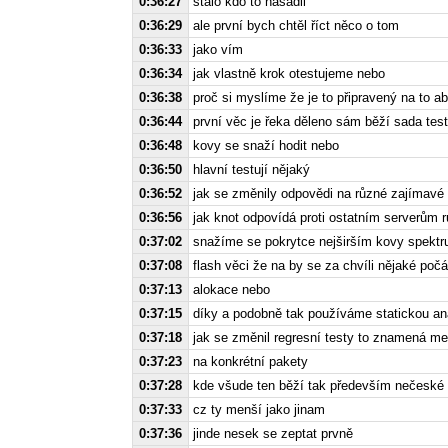
0:36:27
stálo kdo to nasadil
0:36:29
ale první bych chtěl říct něco o tom
0:36:33
jako vím
0:36:34
jak vlastně krok otestujeme nebo
0:36:38
proč si myslíme že je to připravený na to ab
0:36:44
první věc je řeka děleno sám běží sada test
0:36:48
kovy se snaží hodit nebo
0:36:50
hlavní testují nějaký
0:36:52
jak se změnily odpovědi na různé zajímavé
0:36:56
jak knot odpovídá proti ostatním serverům r
0:37:02
snažíme se pokrytce nejširším kovy spektru
0:37:08
flash věci že na by se za chvíli nějaké poč
0:37:13
alokace nebo
0:37:15
díky a podobně tak používáme statickou an
0:37:18
jak se změnil regresní testy to znamená m
0:37:23
na konkrétní pakety
0:37:28
kde všude ten běží tak především nečeské 
0:37:33
cz ty menší jako jinam
0:37:36
jinde nesek se zeptat prvně