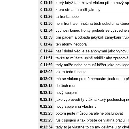
0:11:19
který když tam hlavní vlákna přímo nový spo
0:11:23
které streamu patří jako by
0:11:26
ta fronta nebo
0:11:30
není front ale množina těch soketu na kter
0:11:34
výchozí konec fronty probudí se vyzvedne si
0:11:39
tím pádem a odpadá jakýkoli zamykání trubi
0:11:42
ten atomy nedobrali
0:11:44
naší dobrá věc je že anonymní jako vyhovuj
0:11:51
takže to můžete úplně oddělit aby zpracová
0:11:59
tady může nebo nemusí běžet jako privileg
0:12:02
jak to teda funguje
0:12:07
má se vlákno prostě nemusím jinak se tu př
0:12:12
do těch rour
0:12:15
nový spojení
0:12:17
jako vyprovodí ty vlákna který poslouchaj n
0:12:22
nový spojení si vlastní v
0:12:25
potom ještě můžou paralelně obsluhovat
0:12:29
rušit spojení a tak prostě de vlákna pracují
0:12:34
tady to je vlastně to co my děláme u tý chy