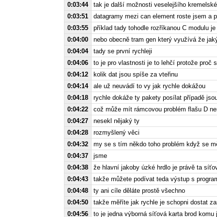
0:03:44
tak je další možnosti veselejšího kremelsk
0:03:51
datagramy mezi can element roste jsem a 
0:03:55
příklad tady tohodle rozříkanou C modulu je
0:04:00
nebo obecně tram gen který využívá že jaký
0:04:04
tady se první rychleji
0:04:06
to je pro vlastnosti je to lehčí protože pro
0:04:12
kolik dat jsou spíše za vteřinu
0:04:14
ale už neuvádí to vy jak rychle dokážou
0:04:18
rychle dokáže ty pakety posílat případě jso
0:04:22
což může mít rámcovou problém flašu D ne
0:04:27
nesekl nějaký ty
0:04:28
rozmyšlený věci
0:04:32
my se s tím někdo toho problém když se měřil
0:04:37
jsme
0:04:38
že hlavní jakoby úzké hrdlo je právě ta síťo
0:04:43
takže můžete podívat teda výstup s program
0:04:48
ty ani cíle děláte prostě všechno
0:04:50
takže měříte jak rychle je schopni dostat z
0:04:56
to je jedna výborná síťová karta brod komu 