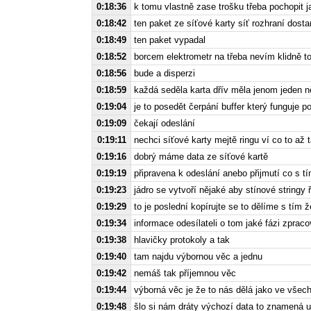
0:18:36
k tomu vlastně zase trošku třeba pochopit j
0:18:42
ten paket ze síťové karty síť rozhraní dost
0:18:49
ten paket vypadal
0:18:52
borcem elektrometr na třeba nevím klidně to
0:18:56
bude a disperzi
0:18:59
každá seděla karta dřív měla jenom jeden n
0:19:04
je to posedět čerpání buffer který funguje 
0:19:09
čekají odeslání
0:19:11
nechci síťové karty mejtě ringu ví co to až
0:19:16
dobrý máme data ze síťové kartě
0:19:19
připravena k odeslání anebo přijmutí co s tí
0:19:23
jádro se vytvoří nějaké aby stínové stringy 
0:19:29
to je poslední kopírujte se to dělíme s tím 
0:19:34
informace odesílateli o tom jaké fázi zpraco
0:19:38
hlavičky protokoly a tak
0:19:40
tam najdu výbornou věc a jednu
0:19:42
nemáš tak příjemnou věc
0:19:44
výborná věc je že to nás dělá jako ve všech
0:19:48
šlo si nám dráty výchozí data to znamená u