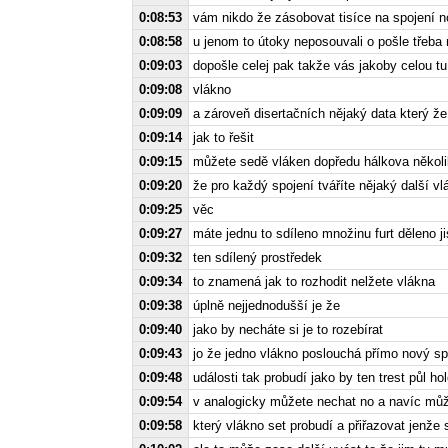
0:08:53
vám nikdo že zásobovat tisíce na spojení no
0:08:58
u jenom to útoky neposouvali o pošle třeba 
0:09:03
dopošle celej pak takže vás jakoby celou tu
0:09:08
vlákno
0:09:09
a zároveň disertačních nějaký data který ž
0:09:14
jak to řešit
0:09:15
můžete sedě vláken dopředu hálkova několi
0:09:20
že pro každý spojení tváříte nějaký další v
0:09:25
věc
0:09:27
máte jednu to sdíleno množinu furt děleno ji
0:09:32
ten sdílený prostředek
0:09:34
to znamená jak to rozhodit nelžete vlákna
0:09:38
úplně nejjednodušší je že
0:09:40
jako by necháte si je to rozebírat
0:09:43
jo že jedno vlákno poslouchá přímo nový sp
0:09:48
události tak probudí jako by ten trest půl h
0:09:54
v analogicky můžete nechat no a navíc můž
0:09:58
který vlákno set probudí a přiřazovat jenže 