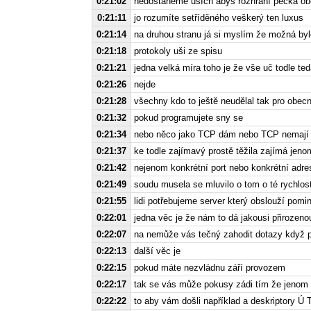
0:21:02
nedostaneme uších abys rozhraní péčka obejd
0:21:11
jo rozumíte setříděného veškerý ten luxus
0:21:14
na druhou stranu já si myslím že možná by
0:21:18
protokoly uši ze spisu
0:21:21
jedna velká míra toho je že vše uč todle ted
0:21:26
nejde
0:21:28
všechny kdo to ještě neudělal tak pro obecn
0:21:32
pokud programujete sny se
0:21:34
nebo něco jako TCP dám nebo TCP nemají 
0:21:37
ke todle zajímavý prostě těžila zajímá jeno
0:21:42
nejenom konkrétní port nebo konkrétní adre
0:21:49
soudu musela se mluvilo o tom o té rychlost
0:21:55
lidi potřebujeme server který obslouží pomi
0:22:01
jedna věc je že nám to dá jakousi přirozeno
0:22:07
na nemůže vás tečný zahodit dotazy když p
0:22:13
další věc je
0:22:15
pokud máte nezvládnu září provozem
0:22:17
tak se vás může pokusy zádi tím že jenom 
0:22:22
to aby vám došli například a deskriptory Ú 