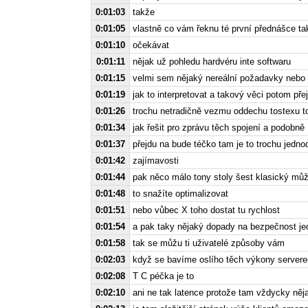
0:01:03
takže
0:01:05
vlastně co vám řeknu té první přednášce ta
0:01:10
očekávat
0:01:11
nějak už pohledu hardvéru inte softwaru
0:01:15
velmi sem nějaký nereální požadavky nebo 
0:01:19
jak to interpretovat a takový věci potom přej
0:01:26
trochu netradičně vezmu oddechu tostexu 
0:01:34
jak řešit pro zprávu těch spojení a podobně
0:01:37
přejdu na bude téčko tam je to trochu jedn
0:01:42
zajímavosti
0:01:44
pak něco málo tony stoly šest klasický můž
0:01:48
to snažíte optimalizovat
0:01:51
nebo vůbec X toho dostat tu rychlost
0:01:54
a pak taky nějaký dopady na bezpečnost je
0:01:58
tak se můžu ti uživatelé způsoby vám
0:02:03
když se bavíme oslího těch výkony servere
0:02:08
T C péčka je to
0:02:10
ani ne tak latence protože tam vždycky ně