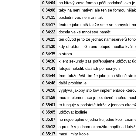
0:34:04
no bitový zase formou péči podobně jako je n
0:34:08
taky na není nativní ale ten se formou něja
0:34:15
poslední věc není ani tak
0:34:17
feature jako spíš takže sme se zamyslet n
0:34:22
docela velké množství paměti
0:34:25
ten důvod je to že jednak nameserverů toho 
0:34:30
kdy struktur T G zónu fetuješ tabulka kvůli r
0:34:35
o strom
0:34:36
klient sekundy zas potřebujeme udržovat úd
0:34:41
fetuješ několik dalších pomocných
0:34:44
from takže řeší tím že jako jsou šílené stru
0:34:48
další problém je
0:34:50
vyplývá jakoby sto low implementace ktero
0:34:56
moc implementace je pozitivně napřed mec
0:35:01
to funguje v podstatě takže v jednom okamži
0:35:05
udržovat izolinie
0:35:07
no nejde úplně o jedna ku jedné kopii znam
0:35:12
a prostě v jednom okamžiku například když 
0:35:17
musí limity kopie