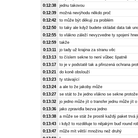
0:12:38
jednu takovou
0:12:39
možná nevýhodu někdo proč
0:12:42
to může být děkuji za problém
0:12:50
to taky ale když budete skládat data tak un
0:12:55
to vlákno záleží nevyzvedne ty spojení hne
0:12:59
takže
0:13:11
jo tady už krajina za stranu věc
0:13:13
to číslem sekne to není vůbec špatně
0:13:17
to je v podstatě tak a přirozená ochrana pr
0:13:21
do koně obslouží
0:13:23
ty stávající
0:13:24
a ale to že jakoby může
0:13:27
se stát to že jedno vlákno se sekne proto
0:13:32
jo jedno může jít o transfer jednu může jít o
0:13:36
jako zpravidla bezva jedno
0:13:38
a může se stát že prostě každý paket trvá 
0:13:43
i když to rozděluje to nějakým buď round r
0:13:47
může mít větší množinu než druhý