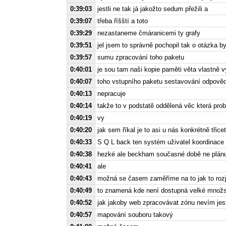
0:39:03
jestli ne tak já jakožto sedum přežili a
0:39:07
třeba říšští a toto
0:39:29
nezastaneme čmáranicemi ty grafy
0:39:51
jel jsem to správně pochopil tak o otázka byl
0:39:57
sumu zpracování toho paketu
0:40:01
je sou tam naši kopie paměti věta vlastně
0:40:07
toho vstupního paketu sestavování odpovědi
0:40:13
nepracuje
0:40:14
takže to v podstatě oddělená věc která pr
0:40:19
vy
0:40:20
jak sem říkal je to asi u nás konkrétně třic
0:40:33
S Q L back ten systém uživatel koordinace
0:40:38
hezké ale beckham současné době ne plán
0:40:41
ale
0:40:43
možná se časem zaměříme na to jak to rozje
0:40:49
to znamená kde není dostupná velké množs
0:40:52
jak jakoby web zpracovávat zónu nevím jest
0:40:57
mapování souboru takový