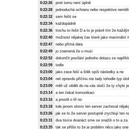
0:22:26
proti tomu není úplně
0:22:28
jednoduchá ochranu nebo respektive neměli 
0:22:32
sem řešit se
0:22:34
každopádně
0:22:36
trochu to řešit D a to je právě tím že každ
0:22:40
možnost nějakej čas které jako maximální m
0:22:47
nebo přímá data
0:22:49
jo znamená že o musí
0:22:52
dokončit posílání jednoho dotazu ze napříkla
0:22:59
todle
0:23:00
jako zase řeší a štěk spíš následky a ne
0:23:04
net opravdu příčinu ste tady tohodle typ úto
0:23:09
měli už vědět do na vás útočí že ty chybí j
0:23:14
a ten čekat komunikaci
0:23:16
a prostě o tři no
0:23:18
kde jenom otoviv ten server zachoval něja
0:23:26
jak se to že server postupně zrychlují ten 
0:23:31
dva tisíce dvanáct sme se snažili o to a za 
0:23:35
tak se přišlo to že je problém něco jako o