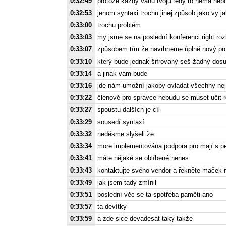
0:32:49
protože každý váhu tvoju tedy to nemá ne
0:32:53
jenom syntaxi trochu jinej způsob jako vy ja
0:33:00
trochu problém
0:33:03
my jsme se na poslední konferenci right ro
0:33:07
způsobem tím že navrhneme úplně nový pro
0:33:10
který bude jednak šifrovaný seš žádný dosu
0:33:14
a jinak vám bude
0:33:16
jde nám umožní jakoby ovládat všechny nej
0:33:22
členové pro správce nebudu se muset učit 
0:33:27
spoustu dalších je cíl
0:33:29
sousedí syntaxí
0:33:32
neděsme slyšeli že
0:33:34
more implementována podpora pro mají s pe
0:33:41
máte nějaké se oblíbené nenes
0:33:43
kontaktujte svého vendor a řekněte maček n
0:33:49
jak jsem tady zmínil
0:33:51
poslední věc se ta spotřeba paměti ano
0:33:57
ta devítky
0:33:59
a zde sice devadesát taky takže