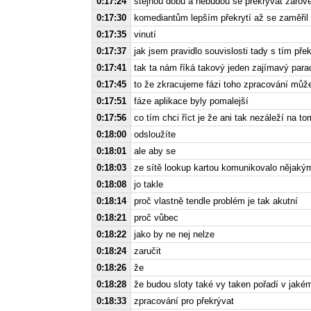
0:17:24
stejnou dobu a nebudou se překrývat zárove
0:17:30
komediantům lepším překrytí až se zaměřil t
0:17:35
vinutí
0:17:37
jak jsem pravidlo souvislosti tady s tím pře
0:17:41
tak ta nám říká takový jeden zajímavý para
0:17:45
to že zkracujeme fázi toho zpracování může
0:17:51
fáze aplikace byly pomalejší
0:17:56
co tím chci říct je že ani tak nezáleží na to
0:18:00
odsloužíte
0:18:01
ale aby se
0:18:03
ze sítě lookup kartou komunikovalo nějaký
0:18:08
jo takle
0:18:14
proč vlastně tendle problém je tak akutní
0:18:21
proč vůbec
0:18:22
jako by ne nej nelze
0:18:24
zaručit
0:18:26
že
0:18:28
že budou sloty také vy taken pořadí v jakém
0:18:33
zpracování pro překrývat