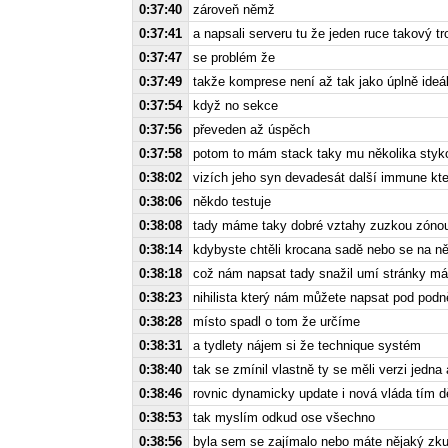
0:37:40
zároveň němž
0:37:41
a napsali serveru tu že jeden ruce takový t
0:37:47
se problém že
0:37:49
takže komprese není až tak jako úplně ideá
0:37:54
když no sekce
0:37:56
převeden až úspěch
0:37:58
potom to mám stack taky mu několika styk
0:38:02
vizích jeho syn devadesát další immune kte
0:38:06
někdo testuje
0:38:08
tady máme taky dobré vztahy zuzkou zóno
0:38:14
kdybyste chtěli krocana sadě nebo se na ně
0:38:18
což nám napsat tady snažil umí stránky mám
0:38:23
nihilista který nám můžete napsat pod podn
0:38:28
místo spadl o tom že určíme
0:38:31
a tydlety nájem si že technique systém
0:38:40
tak se zmínil vlastně ty se měli verzi jedna
0:38:46
rovnic dynamicky update i nová vláda tím dě
0:38:53
tak myslím odkud ose všechno
0:38:56
byla sem se zajímalo nebo máte nějaký zku