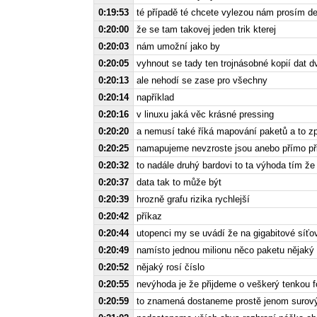
0:19:53
té případě té chcete vylezou nám prosím de
0:20:00
že se tam takovej jeden trik kterej
0:20:03
nám umožní jako by
0:20:05
vyhnout se tady ten trojnásobné kopií dat d
0:20:13
ale nehodí se zase pro všechny
0:20:14
například
0:20:16
v linuxu jaká věc krásné pressing
0:20:20
a nemusí také říká mapování paketů a to z
0:20:25
namapujeme nevzroste jsou anebo přímo při
0:20:32
to nadále druhý bardovi to ta výhoda tím že 
0:20:37
data tak to může být
0:20:39
hrozně grafu rizika rychlejší
0:20:42
příkaz
0:20:44
utopenci my se uvádí že na gigabitové síťov
0:20:49
namísto jednou milionu něco paketu nějaký 
0:20:52
nějaký rosí číslo
0:20:55
nevýhoda je že přijdeme o veškerý tenkou fo
0:20:59
to znamená dostaneme prostě jenom surový