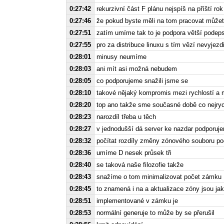
0:27:42
rekurzivní část F plánu nejspíš na příští rok
0:27:46
že pokud byste měli na tom pracovat může
0:27:51
zatím umíme tak to je podpora větší podep
0:27:55
pro za distribuce linuxu s tím vězí nevyjezdi
0:28:01
minusy neumíme
0:28:03
ani mít asi možná nebudem
0:28:05
co podporujeme snažili jsme se
0:28:10
takové nějaký kompromis mezi rychlostí a m
0:28:20
top ano takže sme současné době co nejryc
0:28:23
narozdíl třeba u těch
0:28:27
v jednodušší dá server ke nazdar podporuje
0:28:32
počítat rozdíly změny zónového souboru p
0:28:36
umíme D nesek průsek tři
0:28:40
se taková naše filozofie takže
0:28:43
snažíme o tom minimalizovat počet zámku
0:28:45
to znamená i na a aktualizace zóny jsou 
0:28:51
implementované v zámku je
0:28:53
normální generuje to může by se přerušil