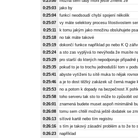
0:25:00
možná sem tady mohl ještě změnit že
0:25:03
jako by
0:25:04
funkcí neodsoudí chybí spojení několik
0:25:07
vy máte selektory procesu lítostivostem se
0:25:11
k tomu jakým jako množinu obsluhujete psa
0:25:18
no tak máte takové
0:25:19
dokončí funkce například po nebo K Q zářiv
0:25:24
a sto zas vyplývá to nevýhoda že musíte nap
0:25:29
pro starší do kterých nepodporuje případně 
0:25:35
pokud to je to trochu jednodušší tom v pods
0:25:41
abyste vytíženi tu sítě muka to nějak rovn
0:25:46
a je to dost těžký zakázek už černá magie 
0:25:53
no a potom k dopady na bezpečnost X pohl
0:25:58
toho serveru tak sto to může to způsobit os
0:26:01
znamená budete muset aspoň minimálně bu
0:26:08
tomu sem chtěl možná ještě dodatek se zmiň
0:26:13
síťové kartě nebo tím registru
0:26:16
s tím je takový zásadní problém a to že to 
0:26:23
například