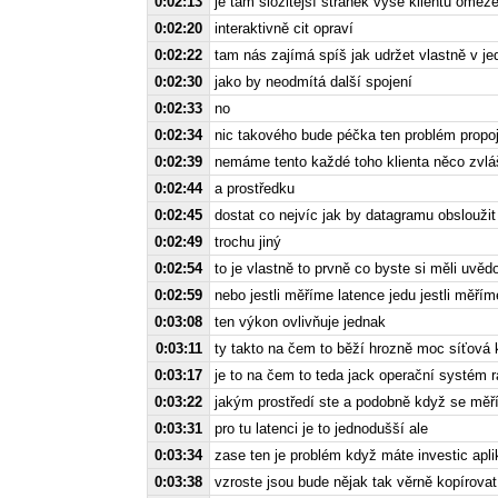
0:02:13
je tam složitější stránek výše klientů ome
0:02:20
interaktivně cit opraví
0:02:22
tam nás zajímá spíš jak udržet vlastně v j
0:02:30
jako by neodmítá další spojení
0:02:33
no
0:02:34
nic takového bude péčka ten problém propo
0:02:39
nemáme tento každé toho klienta něco zvláš
0:02:44
a prostředku
0:02:45
dostat co nejvíc jak by datagramu obslouži
0:02:49
trochu jiný
0:02:54
to je vlastně to prvně co byste si měli uvěd
0:02:59
nebo jestli měříme latence jedu jestli měřím
0:03:08
ten výkon ovlivňuje jednak
0:03:11
ty takto na čem to běží hrozně moc síťová k
0:03:17
je to na čem to teda jack operační systém r
0:03:22
jakým prostředí ste a podobně když se měří
0:03:31
pro tu latenci je to jednodušší ale
0:03:34
zase ten je problém když máte investic apli
0:03:38
vzroste jsou bude nějak tak věrně kopírovat