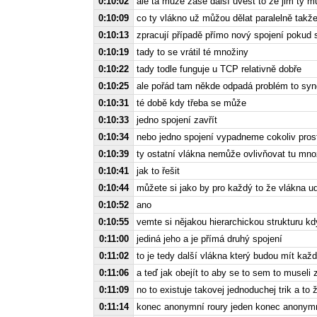
0:10:02
ale ta může zase další uvést to že jim ty m
0:10:09
co ty vlákno už můžou dělat paralelně takže
0:10:13
zpracují případě přímo nový spojení pokud 
0:10:19
tady to se vrátil té množiny
0:10:22
tady todle funguje u TCP relativně dobře
0:10:25
ale pořád tam někde odpadá problém to sy
0:10:31
té době kdy třeba se může
0:10:33
jedno spojení zavřít
0:10:34
nebo jedno spojení vypadneme cokoliv pro
0:10:39
ty ostatní vlákna nemůže ovlivňovat tu mno
0:10:41
jak to řešit
0:10:44
můžete si jako by pro každý to že vlákna 
0:10:52
ano
0:10:55
vemte si nějakou hierarchickou strukturu k
0:11:00
jediná jeho a je přímá druhý spojení
0:11:02
to je tedy další vlákna který budou mít každ
0:11:06
a teď jak obejít to aby se to sem to museli
0:11:09
no to existuje takovej jednoduchej trik a to ž
0:11:14
konec anonymní roury jeden konec anonymní