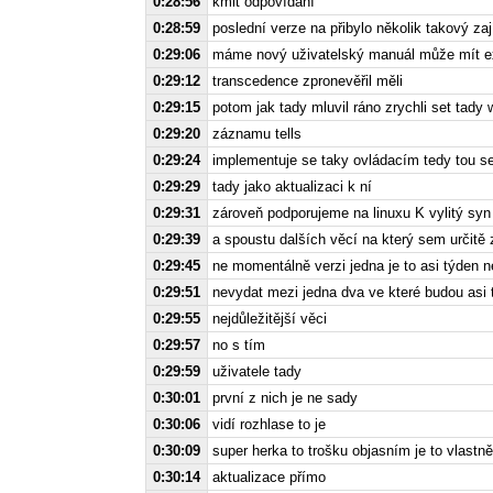
0:28:56
kmit odpovídání
0:28:59
poslední verze na přibylo několik takový 
0:29:06
máme nový uživatelský manuál může mít ext
0:29:12
transcedence zpronevěřil měli
0:29:15
potom jak tady mluvil ráno zrychli set tady w
0:29:20
záznamu tells
0:29:24
implementuje se taky ovládacím tedy tou s
0:29:29
tady jako aktualizaci k ní
0:29:31
zároveň podporujeme na linuxu K vylitý syn 
0:29:39
a spoustu dalších věcí na který sem určitě
0:29:45
ne momentálně verzi jedna je to asi týden n
0:29:51
nevydat mezi jedna dva ve které budou asi t
0:29:55
nejdůležitější věci
0:29:57
no s tím
0:29:59
uživatele tady
0:30:01
první z nich je ne sady
0:30:06
vidí rozhlase to je
0:30:09
super herka to trošku objasním je to vlastně
0:30:14
aktualizace přímo