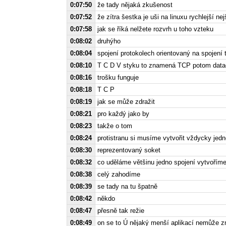
0:07:50
že tady nějaká zkušenost
0:07:52
že zítra šestka je uši na linuxu rychlejší nej
0:07:58
jak se říká nelžete rozvrh u toho vzteku
0:08:02
druhýho
0:08:04
spojení protokolech orientovaný na spojení 
0:08:10
T C D V styku to znamená TCP potom datag
0:08:16
trošku funguje
0:08:18
T C P
0:08:19
jak se může zdražit
0:08:21
pro každý jako by
0:08:23
takže o tom
0:08:24
protistranu si musíme vytvořit vždycky jedn
0:08:30
reprezentovaný soket
0:08:32
co uděláme většinu jedno spojení vytvoříme
0:08:38
celý zahodíme
0:08:39
se tady na tu špatně
0:08:42
někdo
0:08:47
přesně tak režie
0:08:49
on se to Ú nějaký menší aplikací nemůže zn