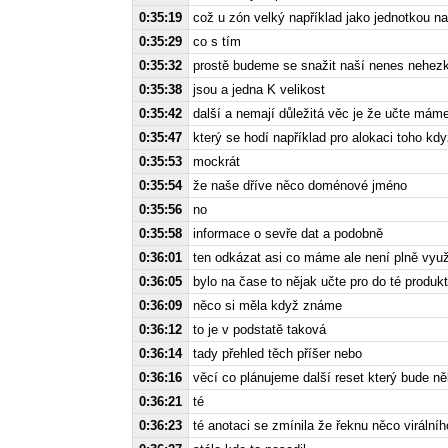
0:35:19
což u zón velký například jako jednotkou na
0:35:29
co s tím
0:35:32
prostě budeme se snažit naší nenes nehezk
0:35:38
jsou a jedna K velikost
0:35:42
další a nemají důležitá věc je že učte máme
0:35:47
který se hodí například pro alokaci toho kdy
0:35:53
mockrát
0:35:54
že naše dříve něco doménové jméno
0:35:56
no
0:35:58
informace o sevře dat a podobně
0:36:01
ten odkázat asi co máme ale není plně využí
0:36:05
bylo na čase to nějak učte pro do té produk
0:36:09
něco si měla když známe
0:36:12
to je v podstatě taková
0:36:14
tady přehled těch příšer nebo
0:36:16
věcí co plánujeme další reset který bude n
0:36:21
té
0:36:23
té anotaci se zmínila že řeknu něco virální