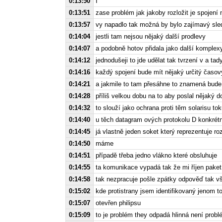
0:13:50
I
0:13:51
zase problém jak jakoby rozložit je spojení
0:13:57
vy napadlo tak možná by bylo zajímavý sled
0:14:04
jestli tam nejsou nějaký další prodlevy
0:14:07
a podobně hotov přidala jako další komplexy
0:14:12
jednodušeji to jde udělat tak tvrzení v a ta
0:14:16
každý spojení bude mít nějaký určitý časo
0:14:21
a jakmile to tam přesáhne to znamená bude 
0:14:28
příliš velkou dobu na to aby poslal nějaký d
0:14:32
to slouží jako ochrana proti těm solarisu to
0:14:40
u těch datagram ových protokolu D konkrétn
0:14:45
já vlastně jeden soket který reprezentuje 
0:14:50
máme
0:14:51
případě třeba jedno vlákno které obsluhuje
0:14:55
ta komunikace vypadá tak že mi říjen paket
0:14:58
tak nezpracuje pošle zpátky odpověď tak v
0:15:02
kde protistrany jsem identifikovaný jenom
0:15:07
otevřen philipsu
0:15:09
to je problém they odpadá hlinná není probl