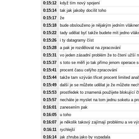
0:15:12
když tím nový spojení
0:15:14
tak jak jakoby docílit toho
0:15:17
že
0:15:18
bude obslouženo je nějakým jedním vlákne
0:15:22
tady udělat byť takže budete mít jedno vlá
0:15:26
i ty datagramy číst
0:15:28
a pak je rozdělovat na zpracování
0:15:31
vo jeden zásadní problém že to čtení užší 
0:15:37
s toto se měří jo tak přímo jenom operace s
0:15:41
procent času celýho zpracování
0:15:44
takže tam vzýván třicet procent limited ana
0:15:49
další je se můžete udělat je že můžete nech
0:15:53
prostředek to znamená použijete blokující č
0:15:57
necháte je myslet na tom jednu soketu a pro
0:16:01
zanesením pak
0:16:05
u toho
0:16:07
je několik takový zajímají problému a ve vý
0:16:11
rychlejší
0:16:14
jak zhruba jako by vypadala