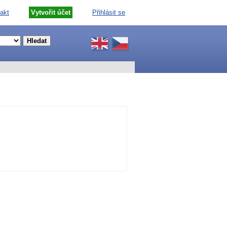
akt
Vytvořit účet
Přihlásit se