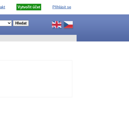
akt
Vytvořit účet
Přihlásit se