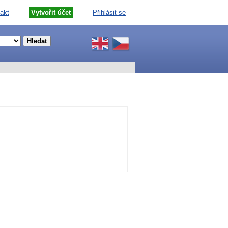
akt
Vytvořit účet
Přihlásit se