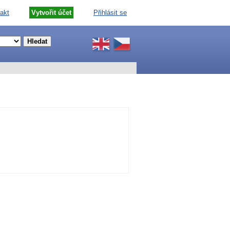
akt
Vytvořit účet
Přihlásit se