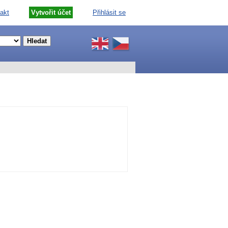
akt
Vytvořit účet
Přihlásit se