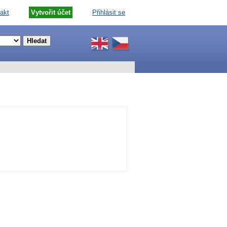
akt
Vytvořit účet
Přihlásit se