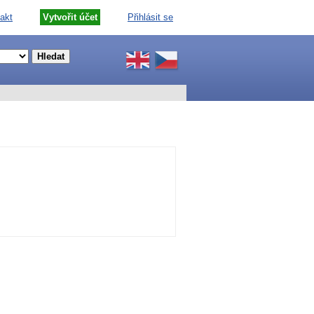
akt
Vytvořit účet
Přihlásit se