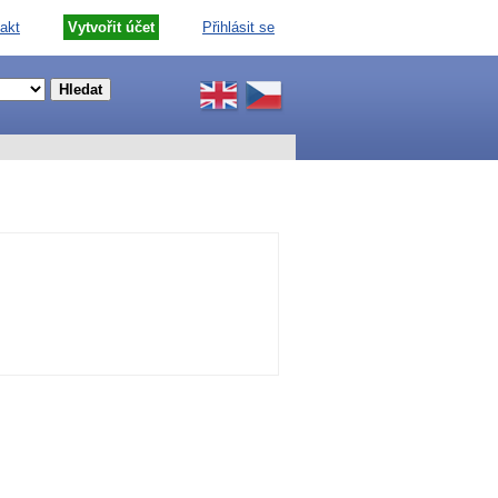
akt
Vytvořit účet
Přihlásit se