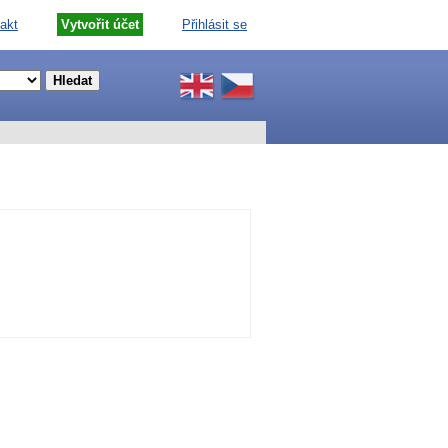
akt
Vytvořit účet
Přihlásit se