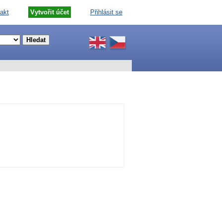
akt
Vytvořit účet
Přihlásit se