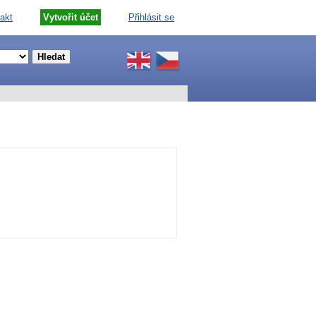
akt
Vytvořit účet
Přihlásit se