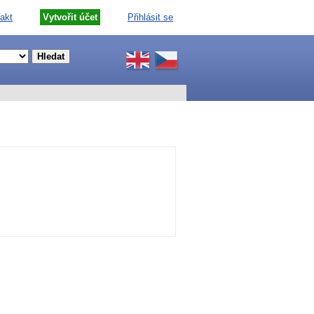
akt
Vytvořit účet
Přihlásit se