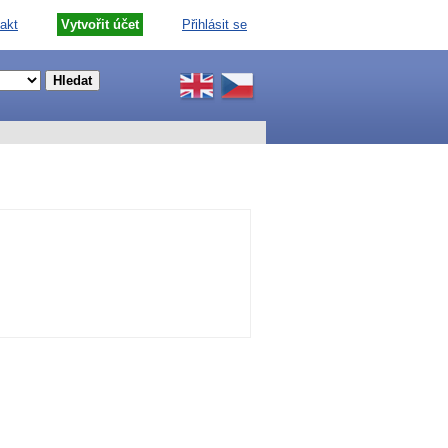
akt
Vytvořit účet
Přihlásit se