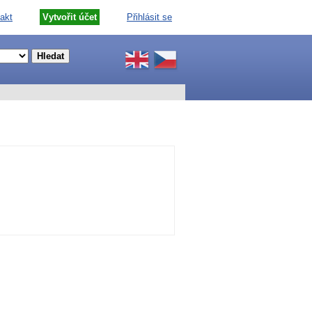
akt
Vytvořit účet
Přihlásit se