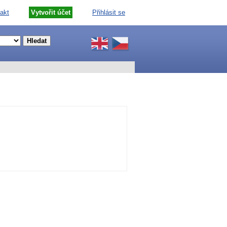
akt
Vytvořit účet
Přihlásit se