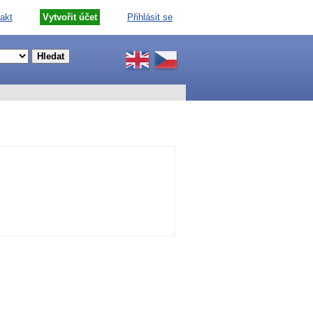
akt
Vytvořit účet
Přihlásit se