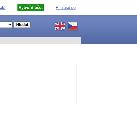
akt
Vytvořit účet
Přihlásit se