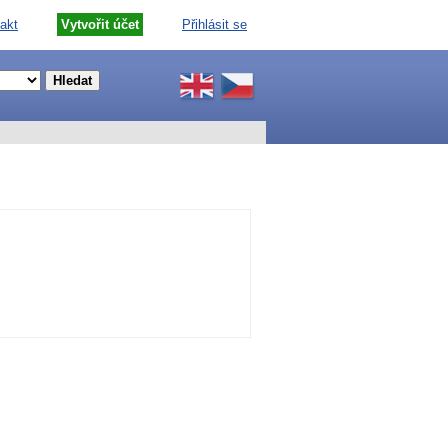
akt
Vytvořit účet
Přihlásit se