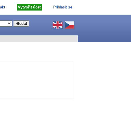
akt
Vytvořit účet
Přihlásit se