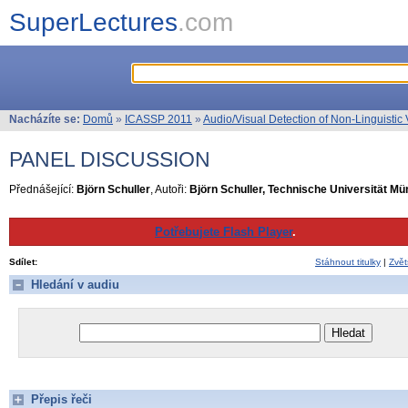
SuperLectures
.com
Nacházíte se:
Domů
»
ICASSP 2011
»
Audio/Visual Detection of Non-Linguistic 
PANEL DISCUSSION
Přednášející:
Björn Schuller
, Autoři:
Björn Schuller, Technische Universität 
Potřebujete Flash Player
.
Sdílet:
Stáhnout titulky
|
Zvět
Hledání v audiu
Přepis řeči