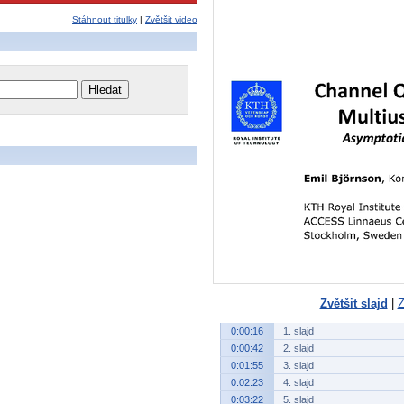
Stáhnout titulky
|
Zvětšit video
Zvětšit slajd
|
Z
0:00:16
1. slajd
0:00:42
2. slajd
0:01:55
3. slajd
0:02:23
4. slajd
0:03:22
5. slajd