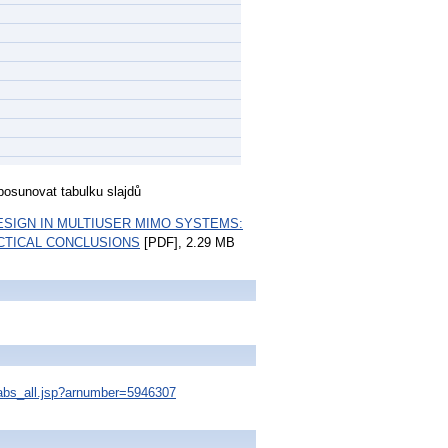
osunovat tabulku slajdů
ESIGN IN MULTIUSER MIMO SYSTEMS:
CTICAL CONCLUSIONS
[PDF], 2.29 MB
s/abs_all.jsp?arnumber=5946307