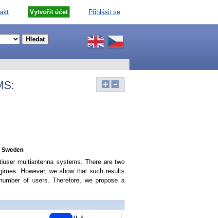
akt
Vytvořit účet
Přihlásit se
MS:
y, Sweden
ltiuser multiantenna systems. There are two
regimes. However, we show that such results
 number of users. Therefore, we propose a