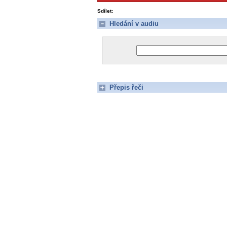
Sdílet:
Hledání v audiu
Přepis řeči