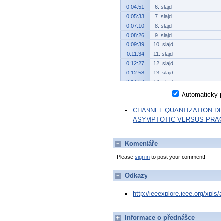
0:04:51
6. slajd
0:05:33
7. slajd
0:07:10
8. slajd
0:08:26
9. slajd
0:09:39
10. slajd
0:11:34
11. slajd
0:12:27
12. slajd
0:12:58
13. slajd
0:14:57
14. slajd
0:16:08
15. slajd
Automaticky p
0:17:15
16. slajd
CHANNEL QUANTIZATION D
0:18:30
17. slajd
ASYMPTOTIC VERSUS PRA
0:19:52
15. slajd
0:20:36
13. slajd
Komentáře
Please
sign in
to post your comment!
Odkazy
http://ieeexplore.ieee.org/xpl
Informace o přednášce