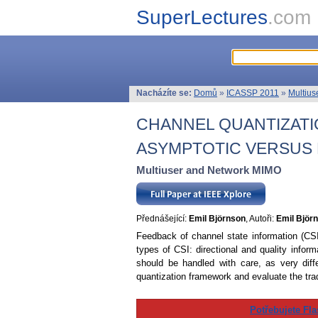
SuperLectures
.com
Nacházíte se:
Domů
»
ICASSP 2011
»
Multiu
CHANNEL QUANTIZATI
ASYMPTOTIC VERSUS
Multiuser and Network MIMO
Přednášející:
Emil Björnson
, Autoři:
Emil Björn
Feedback of channel state information (CSI
types of CSI: directional and quality info
should be handled with care, as very dif
quantization framework and evaluate the trad
Potřebujete Fla