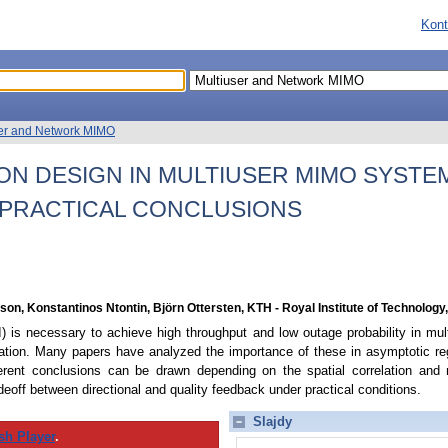
Kont
ser and Network MIMO
ON DESIGN IN MULTIUSER MIMO SYSTE
 PRACTICAL CONCLUSIONS
son, Konstantinos Ntontin, Björn Ottersten, KTH - Royal Institute of Technolog
) is necessary to achieve high throughput and low outage probability in mu
rmation. Many papers have analyzed the importance of these in asymptotic 
ferent conclusions can be drawn depending on the spatial correlation and
eoff between directional and quality feedback under practical conditions.
Slajdy
sh Player
.