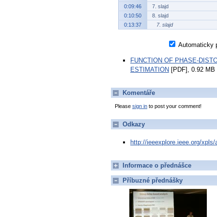
0:09:46
7. slajd
0:10:50
8. slajd
0:13:37
7. slajd
Automaticky p
FUNCTION OF PHASE-DIST
ESTIMATION
[PDF], 0.92 MB
Komentáře
Please
sign in
to post your comment!
Odkazy
http://ieeexplore.ieee.org/xpl
Informace o přednášce
Příbuzné přednášky