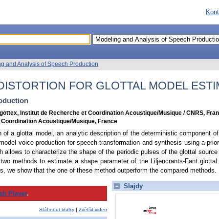
Kont
g and Analysis of Speech Production
DISTORTION FOR GLOTTAL MODEL ESTI
oduction
egottex, Institut de Recherche et Coordination Acoustique/Musique / CNRS, Fra
et Coordination Acoustique/Musique, France
 of a glottal model, an analytic description of the deterministic component of 
 model voice production for speech transformation and synthesis using a priori
allows to characterize the shape of the periodic pulses of the glottal source 
wo methods to estimate a shape parameter of the Liljencrants-Fant glottal
ls, we show that the one of these method outperform the compared methods.
Slajdy
sh Player
.
Stáhnout titulky
|
Zvětšit video