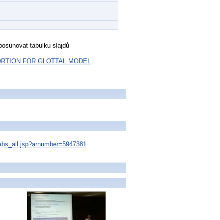
osunovat tabulku slajdů
ORTION FOR GLOTTAL MODEL
s/abs_all.jsp?arnumber=5947381