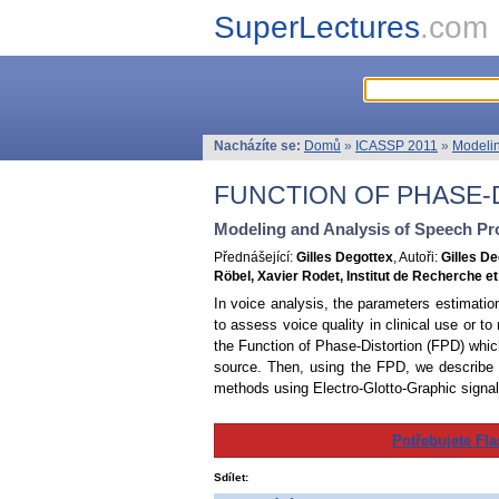
SuperLectures
.com
Nacházíte se:
Domů
»
ICASSP 2011
»
Modelin
FUNCTION OF PHASE-
Modeling and Analysis of Speech Pr
Přednášející:
Gilles Degottex
, Autoři:
Gilles D
Röbel, Xavier Rodet, Institut de Recherche 
In voice analysis, the parameters estimation
to assess voice quality in clinical use or to
the Function of Phase-Distortion (FPD) which 
source. Then, using the FPD, we describe t
methods using Electro-Glotto-Graphic signa
Potřebujete Fla
Sdílet: