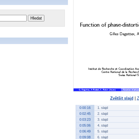
Zvětšit slajd
|
Z
0:00:16
1. slajd
0:02:45
2. slajd
0:03:23
3. slajd
0:05:06
4. slajd
0:06:49
5. slajd
0:09:08
6. slajd