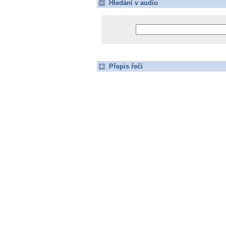
Hledání v audiu
Přepis řeči