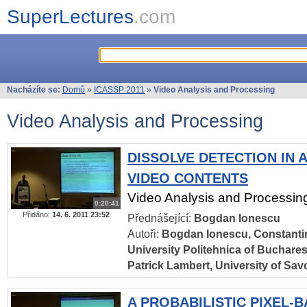
SuperLectures
.com
Nacházíte se:
Domů
»
ICASSP 2011
»
Video Analysis and Processing
Video Analysis and Processing
DISSOLVE DETECTION IN 
VIDEO CONTENTS
Video Analysis and Processin
0:20:41
Přidáno:
14. 6. 2011 23:52
Přednášející:
Bogdan Ionescu
Autoři:
Bogdan Ionescu, Constantin
University Politehnica of Buchare
Patrick Lambert, University of Sav
A PROBABILISTIC PIXEL-