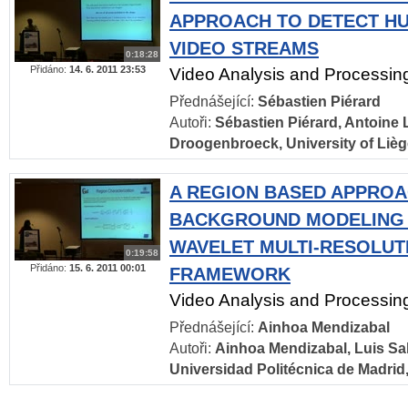
APPROACH TO DETECT HU
VIDEO STREAMS
0:18:28
Přidáno:
14. 6. 2011 23:53
Video Analysis and Processin
Přednášející:
Sébastien Piérard
Autoři:
Sébastien Piérard, Antoine 
Droogenbroeck, University of Lièg
A REGION BASED APPROA
BACKGROUND MODELING 
WAVELET MULTI-RESOLUT
0:19:58
Přidáno:
15. 6. 2011 00:01
FRAMEWORK
Video Analysis and Processin
Přednášející:
Ainhoa Mendizabal
Autoři:
Ainhoa Mendizabal, Luis Sa
Universidad Politécnica de Madrid