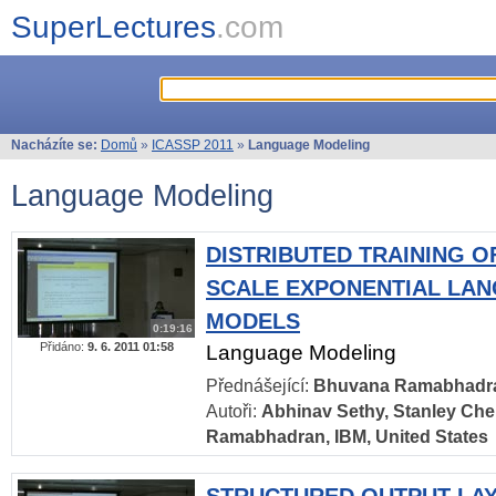
SuperLectures
.com
Nacházíte se:
Domů
»
ICASSP 2011
»
Language Modeling
Language Modeling
DISTRIBUTED TRAINING O
SCALE EXPONENTIAL LA
MODELS
0:19:16
Přidáno:
9. 6. 2011 01:58
Language Modeling
Přednášející:
Bhuvana Ramabhadr
Autoři:
Abhinav Sethy, Stanley Ch
Ramabhadran, IBM, United States