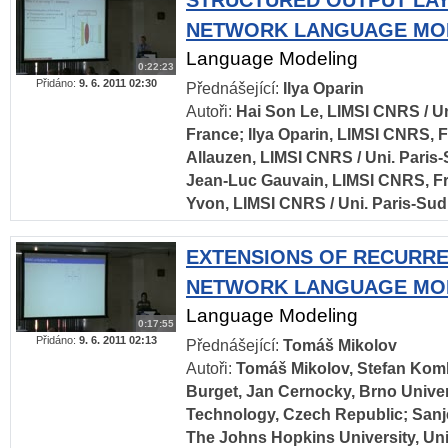
STRUCTURED OUTPUT LA
NETWORK LANGUAGE MO
Language Modeling
0:22:23
Přidáno:
9. 6. 2011 02:30
Přednášející:
Ilya Oparin
Autoři:
Hai Son Le, LIMSI CNRS / Un
France; Ilya Oparin, LIMSI CNRS, 
Allauzen, LIMSI CNRS / Uni. Paris-
Jean-Luc Gauvain, LIMSI CNRS, Fr
Yvon, LIMSI CNRS / Uni. Paris-Sud
EXTENSIONS OF RECURR
NETWORK LANGUAGE MO
Language Modeling
0:17:55
Přidáno:
9. 6. 2011 02:13
Přednášející:
Tomáš Mikolov
Autoři:
Tomáš Mikolov, Stefan Kom
Burget, Jan Cernocky, Brno Univer
Technology, Czech Republic; San
The Johns Hopkins University, Uni