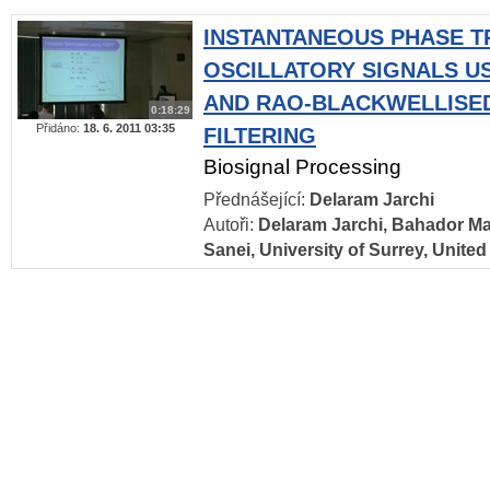
INSTANTANEOUS PHASE T
OSCILLATORY SIGNALS U
AND RAO-BLACKWELLISED
0:18:29
Přidáno:
18. 6. 2011 03:35
FILTERING
Biosignal Processing
Přednášející:
Delaram Jarchi
Autoři:
Delaram Jarchi, Bahador Ma
Sanei, University of Surrey, Unit