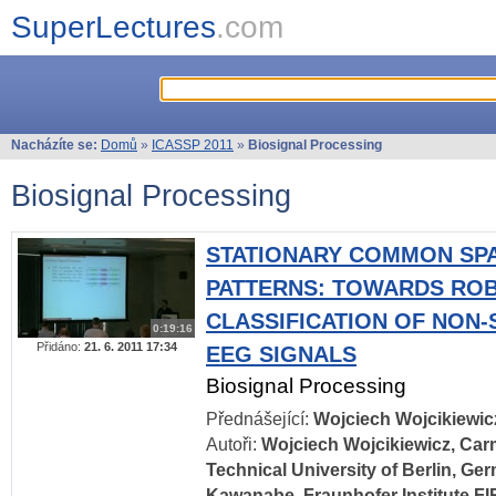
SuperLectures
.com
Nacházíte se:
Domů
»
ICASSP 2011
»
Biosignal Processing
Biosignal Processing
STATIONARY COMMON SPA
PATTERNS: TOWARDS RO
CLASSIFICATION OF NON-
0:19:16
Přidáno:
21. 6. 2011 17:34
EEG SIGNALS
Biosignal Processing
Přednášející:
Wojciech Wojcikiewic
Autoři:
Wojciech Wojcikiewicz, Car
Technical University of Berlin, Ge
Kawanabe, Fraunhofer Institute F