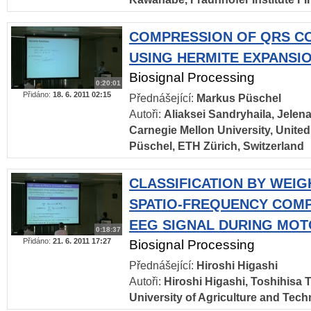
COMPRESSION OF QRS C
USING HERMITE EXPANSI
Biosignal Processing
0:20:01
Přidáno:
18. 6. 2011 02:15
Přednášející:
Markus Püschel
Autoři:
Aliaksei Sandryhaila, Jelen
Carnegie Mellon University, Unite
Püschel, ETH Zürich, Switzerland
CLASSIFICATION BY WEIG
SPATIO-FREQUENCY COM
EEG SIGNAL DURING MOT
0:18:37
Přidáno:
21. 6. 2011 17:27
Biosignal Processing
Přednášející:
Hiroshi Higashi
Autoři:
Hiroshi Higashi, Toshihisa 
University of Agriculture and Tec