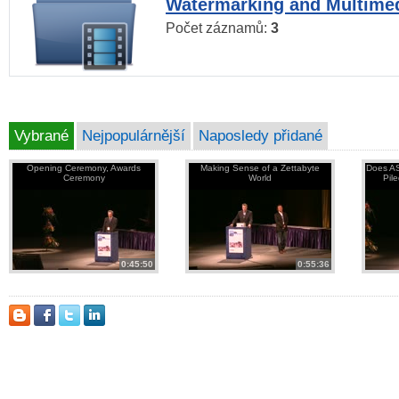
Watermarking and Multimed
Počet záznamů:
3
Vybrané
Nejpopulárnější
Naposledy přidané
Opening Ceremony, Awards
Making Sense of a Zettabyte
Does AS
Ceremony
World
Pil
0:45:50
0:55:36