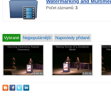
Watermarking and Multimed
Počet záznamů:
3
Vybrané
Nejpopulárnější
Naposledy přidané
Opening Ceremony, Awards
Making Sense of a Zettabyte
Does AS
Ceremony
World
Pil
0:45:50
0:55:36