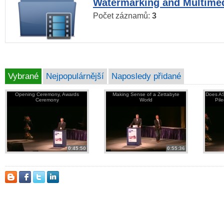
Watermarking and Multimed
Počet záznamů:
3
Vybrané
Nejpopulárnější
Naposledy přidané
Opening Ceremony, Awards
Making Sense of a Zettabyte
Does AS
Ceremony
World
Pil
0:45:50
0:55:36