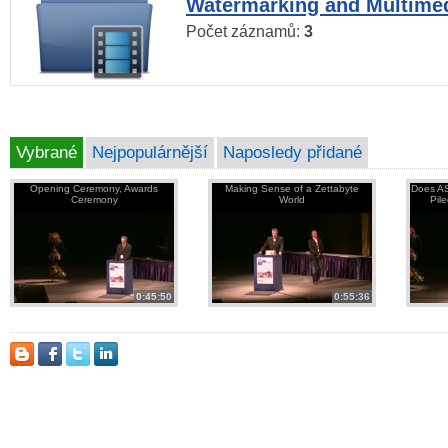
Watermarking and Multimed
Počet záznamů:
3
Vybrané
Nejpopulárnější
Naposledy přidané
Opening Ceremony, Awards
Making Sense of a Zettabyte
Does AS
Ceremony
World
Pil
0:45:50
0:55:36